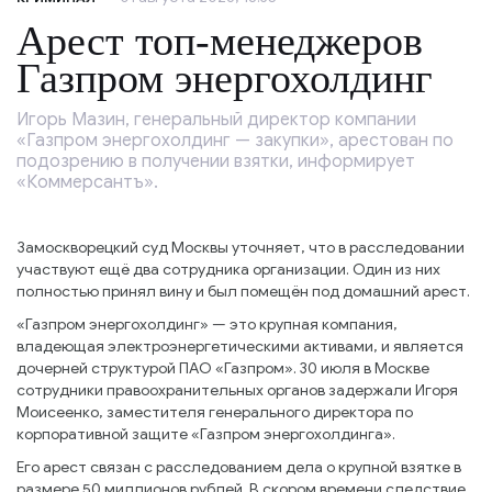
Арест топ-менеджеров
Газпром энергохолдинг
Игорь Мазин, генеральный директор компании
«Газпром энергохолдинг — закупки», арестован по
подозрению в получении взятки, информирует
«Коммерсантъ».
Замоскворецкий суд Москвы уточняет, что в расследовании
участвуют ещё два сотрудника организации. Один из них
полностью принял вину и был помещён под домашний арест.
«Газпром энергохолдинг» — это крупная компания,
владеющая электроэнергетическими активами, и является
дочерней структурой ПАО «Газпром». 30 июля в Москве
сотрудники правоохранительных органов задержали Игоря
Моисеенко, заместителя генерального директора по
корпоративной защите «Газпром энергохолдинга».
Его арест связан с расследованием дела о крупной взятке в
размере 50 миллионов рублей. В скором времени следствие