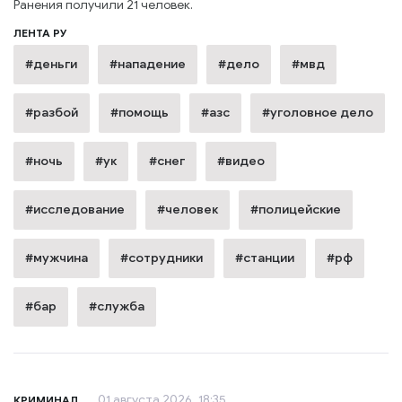
Ранения получили 21 человек.
ЛЕНТА РУ
#деньги
#нападение
#дело
#мвд
#разбой
#помощь
#азс
#уголовное дело
#ночь
#ук
#снег
#видео
#исследование
#человек
#полицейские
#мужчина
#сотрудники
#станции
#рф
#бар
#служба
01 августа 2026, 18:35
КРИМИНАЛ