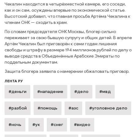
Чекалин находится в четырёхместной камере, его соседи,
как и он сам, осуждены впервые по экономической статье.
Высотский добавил, что главная просьба Артёма Чекалина к
членам ОНК — сходить в храм.
По словам председателя ОНК Москвы, блогер сильно
переживает за свою бывшую супругу и общих детей. В апреле
Артём Чекалин был приговорён к семи годам лишения
свободы и штрафу в размере 194 миллионов рублей по делу о
выводе средств в Объединённые Арабские Эмираты по
поддельным документам.
Защита блогера заявила о намерении обжаловать приговор.
ЛЕНТА РУ
#деньги
#нападение
#дело
#мвд
#разбой
#помощь
#азс
#уголовное дело
#ночь
#ук
#снег
#видео