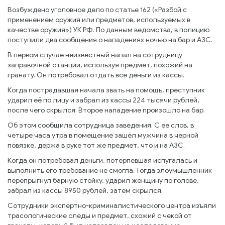
Возбуждено уголовное дело по статье 162 («Разбой с
применением оружия или предметов, используемых в
качестве оружия») УК РФ. По данным ведомства, в полицию
поступили два сообщения о нападениях ночью на бар и АЗС.
В первом случае неизвестный напал на сотрудницу
заправочной станции, используя предмет, похожий на
гранату. Он потребовал отдать все деньги из кассы.
Когда пострадавшая начала звать на помощь, преступник
ударил её по лицу и забрал из кассы 224 тысячи рублей,
после чего скрылся. Второе нападение произошло на бар.
Об этом сообщила сотрудница заведения. С её слов, в
четыре часа утра в помещение зашёл мужчина в чёрной
повязке, держа в руке тот же предмет, что и на АЗС.
Когда он потребовал деньги, потерпевшая испугалась и
выполнить его требование не смогла. Тогда злоумышленник
перепрыгнул барную стойку, ударил женщину по голове,
забрал из кассы 8950 рублей, затем скрылся.
Сотрудники экспертно-криминалистического центра изъяли
трасологические следы и предмет, схожий с чекой от