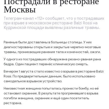
Пострадали в ресторане
Москвы
Телеграм-канал «112» сообщает, что у пострадавших
при взрыве в московском ресторане Balzi Rossi на
Кудринской площади выявлены различные травмы.
Раненые были доставлены в больницы столицы. У них
диагностированы открытые и закрытые черепно-мозговые
травмы, проникающие ранения тела и конечностей, ожоги.
У одного из пострадавших обнаружена резано-рваная рана
бедра. Один пациент перенёс клиническую смерть.
Вечером 1 августа стало известно о взрыве в ресторане Balzi
Rossi. По предварительным данным, было использовано
самодельное взрывное устройство.
Неизвестная женщина попыталась пронести бомбу, но её
остановил охранник. В результате прогремевшего взрыва
погибли женщина, охранник и ещё один посетитель
ресторана.