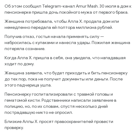
Об этом сообщил Telegram-канал Amur Mash. 30 июля в дом к
пенсионерке пришла дочь покойного мужа от первого брака.
Женщина потребовала, чтобы Алла Х. продала дом или
немедленно передала ей полтора миллиона рублей.
Получив отказ, гостья начала применять силу —
набросилась с кулаками и нанесла удары. Пожилая женщина
потеряла сознание.
Когда Алла Х. пришла в себя, она увидела, что нападавшая
ходит по дому.
Женщина заявила, что будет приходить и бить пенсионерку
до тех пор, пока не получит документы или деньги. После
этого падчерица ушла.
Пенсионерку госпитализировали с травмой головы и
гематомой кисти. Родственники написали заявление в
полицию, но, по их словам, спустя несколько дней
пострадавшую никто не опросил.
Близкие Аллы Х. просят правоохранителей провести
проверку.