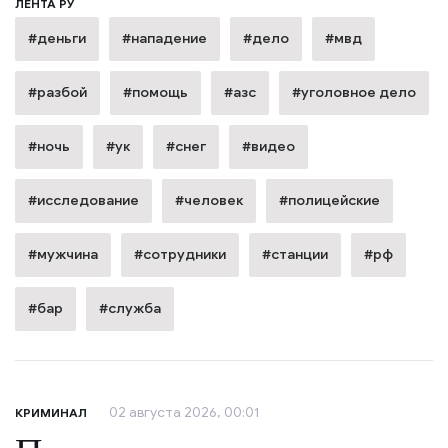
ЛЕНТА РУ
#деньги
#нападение
#дело
#мвд
#разбой
#помощь
#азс
#уголовное дело
#ночь
#ук
#снег
#видео
#исследование
#человек
#полицейские
#мужчина
#сотрудники
#станции
#рф
#бар
#служба
02 августа 2026, 00:01
КРИМИНАЛ