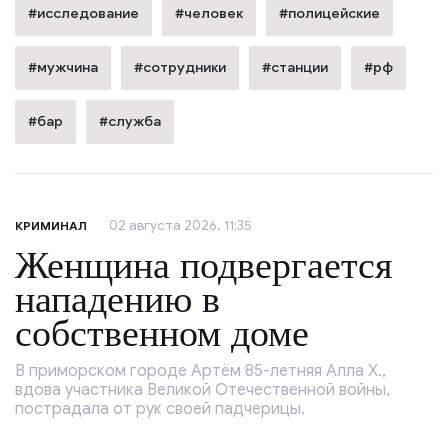
#исследование
#человек
#полицейские
#мужчина
#сотрудники
#станции
#рф
#бар
#служба
02 августа 2026, 11:35
КРИМИНАЛ
Женщина подвергается
нападению в
собственном доме
В приморском городе Артём 85-летняя Алла Х.,
вдова участника Великой Отечественной войны,
пострадала от рук своей падчерицы.