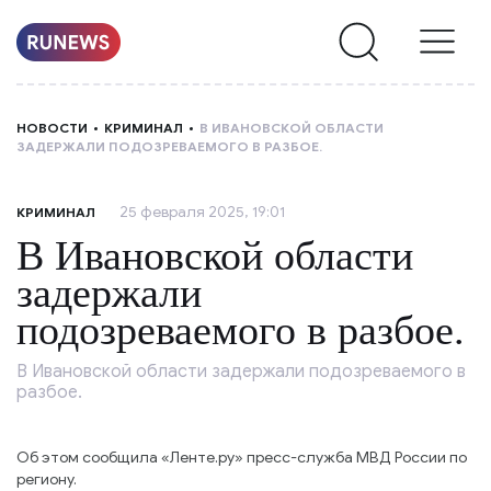
НОВОСТИ
НОВОСТИ
КРИМИНАЛ
В ИВАНОВСКОЙ ОБЛАСТИ
ЗАДЕРЖАЛИ ПОДОЗРЕВАЕМОГО В РАЗБОЕ.
РУБРИКИ
25 февраля 2025, 19:01
КРИМИНАЛ
О
В Ивановской области
НАС
задержали
подозреваемого в разбое.
В Ивановской области задержали подозреваемого в
разбое.
Об этом сообщила «Ленте.ру» пресс-служба МВД России по
региону.