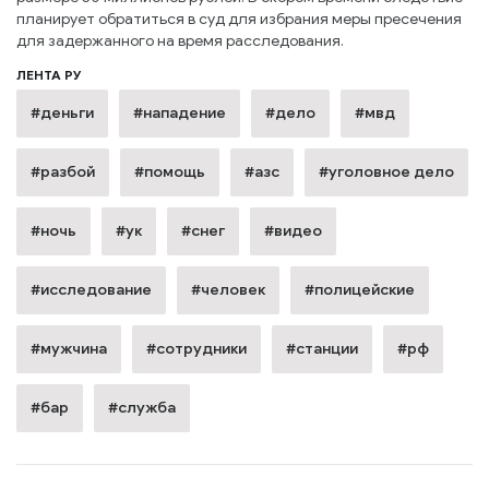
планирует обратиться в суд для избрания меры пресечения
для задержанного на время расследования.
ЛЕНТА РУ
#деньги
#нападение
#дело
#мвд
#разбой
#помощь
#азс
#уголовное дело
#ночь
#ук
#снег
#видео
#исследование
#человек
#полицейские
#мужчина
#сотрудники
#станции
#рф
#бар
#служба