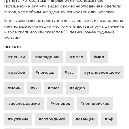
гранаты, который был направлен на исследование.
Полицейские изучили видео с камер наблюдения и сделали
вывод, что к обоим нападениям причастен один человек.
В ночь совершения преступления выпал снег, и по следам на
нём полицейские нашли место жительства злоумышленника
и задержали его. Им оказался 33-летний ранее судимый
мужчина.
ЛЕНТА РУ
#деньги
#нападение
#дело
#мвд
#разбой
#помощь
#азс
#уголовное дело
#ночь
#ук
#снег
#видео
#исследование
#человек
#полицейские
#мужчина
#сотрудники
#станции
#рф