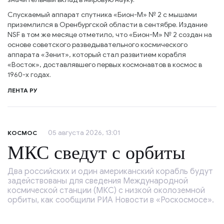
Спускаемый аппарат спутника «Бион-М» № 2 с мышами
приземлился в Оренбургской области в сентябре. Издание
NSF в том же месяце отметило, что «Бион-М» № 2 создан на
основе советского разведывательного космического
аппарата «Зенит», который стал развитием корабля
«Восток», доставлявшего первых космонавтов в космос в
1960-х годах.
ЛЕНТА РУ
05 августа 2026, 13:01
КОСМОС
МКС сведут с орбиты
Два российских и один американский корабль будут
задействованы для сведения Международной
космической станции (МКС) с низкой околоземной
орбиты, как сообщили РИА Новости в «Роскосмосе».