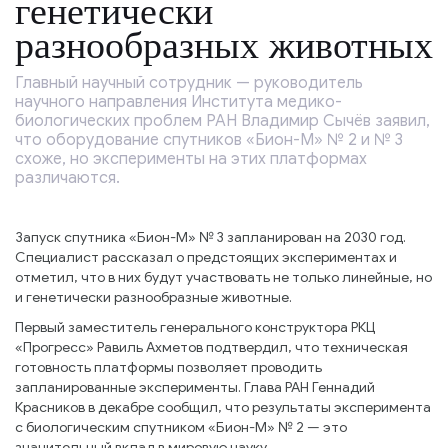
генетически
разнообразных животных
Главный научный сотрудник — руководитель
научного направления Института медико-
биологических проблем РАН Владимир Сычёв заявил,
что оборудование спутников «Бион-М» № 2 и № 3
схоже, но эксперименты на этих платформах
различаются.
Запуск спутника «Бион-М» № 3 запланирован на 2030 год.
Специалист рассказал о предстоящих экспериментах и
отметил, что в них будут участвовать не только линейные, но
и генетически разнообразные животные.
Первый заместитель генерального конструктора РКЦ
«Прогресс» Равиль Ахметов подтвердил, что техническая
готовность платформы позволяет проводить
запланированные эксперименты. Глава РАН Геннадий
Красников в декабре сообщил, что результаты эксперимента
с биологическим спутником «Бион-М» № 2 — это
значительный вклад в мировую науку.