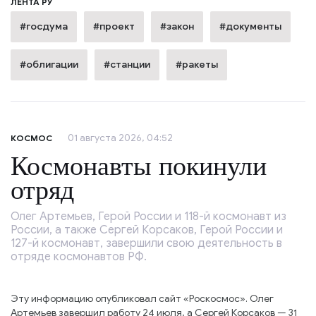
ЛЕНТА РУ
#госдума
#проект
#закон
#документы
#облигации
#станции
#ракеты
01 августа 2026, 04:52
КОСМОС
Космонавты покинули
отряд
Олег Артемьев, Герой России и 118-й космонавт из
России, а также Сергей Корсаков, Герой России и
127-й космонавт, завершили свою деятельность в
отряде космонавтов РФ.
Эту информацию опубликовал сайт «Роскосмос». Олег
Артемьев завершил работу 24 июля, а Сергей Корсаков — 31