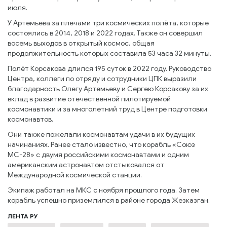
июля.
У Артемьева за плечами три космических полёта, которые
состоялись в 2014, 2018 и 2022 годах. Также он совершил
восемь выходов в открытый космос, общая
продолжительность которых составила 53 часа 32 минуты.
Полёт Корсакова длился 195 суток в 2022 году. Руководство
Центра, коллеги по отряду и сотрудники ЦПК выразили
благодарность Олегу Артемьеву и Сергею Корсакову за их
вклад в развитие отечественной пилотируемой
космонавтики и за многолетний труд в Центре подготовки
космонавтов.
Они также пожелали космонавтам удачи в их будущих
начинаниях. Ранее стало известно, что корабль «Союз
МС-28» с двумя российскими космонавтами и одним
американским астронавтом отстыковался от
Международной космической станции.
Экипаж работал на МКС с ноября прошлого года. Затем
корабль успешно приземлился в районе города Жезказган.
ЛЕНТА РУ