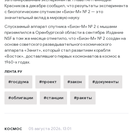
Красников в декабре сообщил, что результаты эксперимента
с биологическим спутником «Бион-М» № 2 — это
значительный вклад в мировую науку.
Спускаемый аппарат спутника «Бион-М» № 2 с мышами
приземлился в Оренбургской области в сентябре. Издание
NSF в том же месяце отметило, что «Бион-М» № 2 создан на
основе советского разведывательного космического
аппарата «Зенит», который стал развитием корабля
«Восток», доставлявшего первых космонавтов в космос в
1960-х годах.
ЛЕНТА РУ
#госдума
#проект
#закон
#документы
#облигации
#станции
#ракеты
05 августа 2026, 13:01
КОСМОС