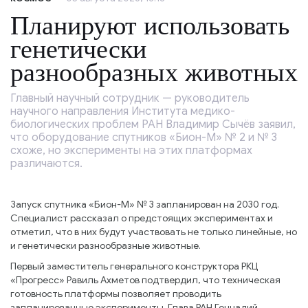
Планируют использовать
генетически
разнообразных животных
Главный научный сотрудник — руководитель
научного направления Института медико-
биологических проблем РАН Владимир Сычёв заявил,
что оборудование спутников «Бион-М» № 2 и № 3
схоже, но эксперименты на этих платформах
различаются.
Запуск спутника «Бион-М» № 3 запланирован на 2030 год.
Специалист рассказал о предстоящих экспериментах и
отметил, что в них будут участвовать не только линейные, но
и генетически разнообразные животные.
Первый заместитель генерального конструктора РКЦ
«Прогресс» Равиль Ахметов подтвердил, что техническая
готовность платформы позволяет проводить
запланированные эксперименты. Глава РАН Геннадий