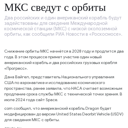
МКС сведут с орбиты
Два российских и один американский корабль будут
задействованы для сведения Международной
космической станции (МКС) с низкой околоземной
орбиты, как сообщили РИА Новости в «Роскосмосе».
Снижение орбиты МКС начнётся в 2028 году и продлится два
года. В этом процессе примет участие один новый
американский корабль и два российских грузовых корабля
«Прогресс».
Дана Вайгел, представитель Национального управления
США по аэронавтике и исследованию космического
пространства, ранее заявила, что НАСА считает возможным
продление срока службы МКС с технической точки зрения. В
июле 2024 года сайт Space.
com сообщил, что американский корабль Dragon будет
модифицирован до версии United States Deorbit Vehicle (USDV)
для сведения МКС с орбиты.