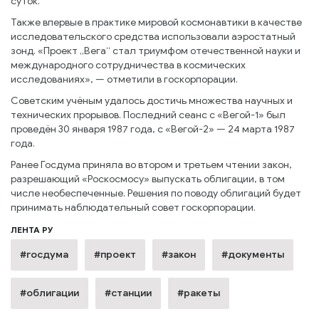
суток.
Также впервые в практике мировой космонавтики в качестве
исследовательского средства использовали аэростатный
зонд. «Проект „Вега“ стал триумфом отечественной науки и
международного сотрудничества в космических
исследованиях», — отметили в госкорпорации.
Советским учёным удалось достичь множества научных и
технических прорывов. Последний сеанс с «Вегой-1» был
проведён 30 января 1987 года, с «Вегой-2» — 24 марта 1987
года.
Ранее Госдума приняла во втором и третьем чтении закон,
разрешающий «Роскосмосу» выпускать облигации, в том
числе необеспеченные. Решения по поводу облигаций будет
принимать наблюдательный совет госкорпорации.
ЛЕНТА РУ
#госдума
#проект
#закон
#документы
#облигации
#станции
#ракеты