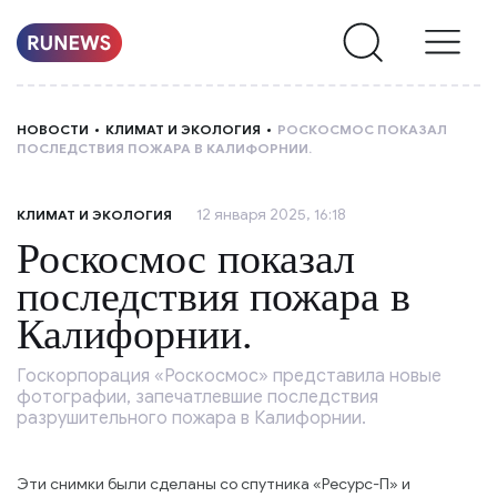
НОВОСТИ
НОВОСТИ
КЛИМАТ И ЭКОЛОГИЯ
РОСКОСМОС ПОКАЗАЛ
ПОСЛЕДСТВИЯ ПОЖАРА В КАЛИФОРНИИ.
РУБРИКИ
12 января 2025, 16:18
КЛИМАТ И ЭКОЛОГИЯ
О
Роскосмос показал
НАС
последствия пожара в
Калифорнии.
Госкорпорация «Роскосмос» представила новые
фотографии, запечатлевшие последствия
разрушительного пожара в Калифорнии.
Эти снимки были сделаны со спутника «Ресурс-П» и