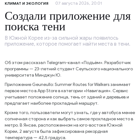
07 августа 2026, 20:01
КЛИМАТ И ЭКОЛОГИЯ
Создали приложение для
поиска тени
В Южной Корее из-за сильной жары появилось
приложение, которое помогает найти места в тени.
Об этом рассказал Telegram-канал «Подъём». Разработчик
программы — 23-летний студент Сеульского национального
университета Минджун Ю.
Приложение Geuneullo: Summer Routes for Walkers занимает
первое место в App Store в категории «Навигация». Сервис
учитывает положение солнца, тень от зданий и деревьев и
предлагает наиболее прохладный маршрут.
Кроме того, пользователи могут узнать, где у автобуса менее
солнечная сторона и как выбрать самое прохладное место в
метро. В Янсае, расположенном на юго-востоке Южной
Кореи, 2 августа была зафиксирована рекордная
температура — 42,5 градуса.