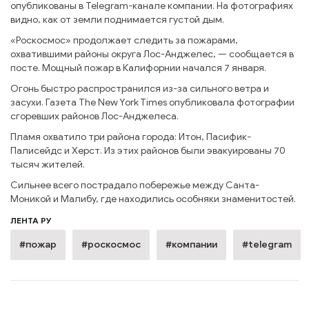
опубликованы в Telegram-канале компании. На фотографиях
видно, как от земли поднимается густой дым.
«Роскосмос» продолжает следить за пожарами,
охватившими районы округа Лос-Анджелес, — сообщается в
посте. Мощный пожар в Калифорнии начался 7 января.
Огонь быстро распространился из-за сильного ветра и
засухи. Газета The New York Times опубликовала фотографии
сгоревших районов Лос-Анджелеса.
Пламя охватило три района города: Итон, Пасифик-
Палисейдс и Херст. Из этих районов были эвакуированы 70
тысяч жителей.
Сильнее всего пострадало побережье между Санта-
Моникой и Малибу, где находились особняки знаменитостей.
ЛЕНТА РУ
#пожар
#роскосмос
#компании
#telegram