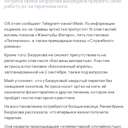
Актриса Ирина Безрукова вынуждена прервать свою
работу из-за перелома ноги.
Об этом сообщает Telegram-канал Mash. По информации
издания, из-за травмы артистка пропустит 15 спектаклей:
восемь показов «Женитьбы Фигаро», пять постановок
«Пигмалион», а также премьерные показы «Служебного
романа».
Кроме того, Безрукова не сможет присутствовать на
репетициях спектакля «Без вины виноватые». Участие
актрисы в постановке «Бесконечный апрель»,
запланированной на 2 сентября, также под вопросом.
Mash уточняет, что у Безруковой закрытый перелом без
смещения осколков. Актриса носит ортез на ноге, ей
назначили физиотерапию и другое лечение, которое она
пройдёт после повторного рентгена.
На восстановление потребуется больше месяца. Ранее Ирина
Безрукова рассказала, что впервые в жизни получила
перелом.
Она назвала произошедшее «элементарной случайностью».