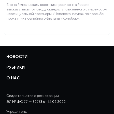
Елена Ямпольская, советник президента России,
высказалась по поводу скандала, связанного с переносом
неофициальной премьеры «Человека-паука» по просьбе
прокатчика семейного фильма «Колобок».
НОВОСТИ
РУБРИКИ
О НАС
Свидетельство о регистрации:
ЭЛ № ФС 77 — 82763 от 14.02.2022
Учредитель: