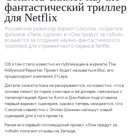
фантастический триллер
для Netflix
Российский режиссёр Кирилл Соколов, создатель
фильмов «Папа, сдохни» и «Они придут за тобой»,
возьмётся за создание научно-фантастического
триллера для стримингового сервиса Netflix.
Об этом стало известно из публикации в журнале The
Hollywood Reporter. Проект будет называться Blur, его
продюсирует компания 21 Laps.
Детали сюжета пока не раскрываются, но известно, что в
основе лежит история о матери и её дочери, связанных с
телепортацией. Кристи Холл и Дэн Кейси подготовили
первый вариант сценария, однако теперь ожидается, что
Соколов совместно с Эллен Шэнман напишут новый
сценарий для этого проекта.
Ранее его первый голливудский проект «Они придут за
тобой» получил отзывы на Западе.