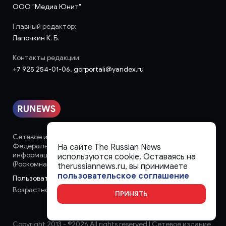
ООО "Медиа Юнит"
Главный редактор:
Лапочкин К. Б.
Контакты редакции:
+7 925 254-01-06, gorportali@yandex.ru
Сетевое издание «runews» (18+) зарегистрировано в
Федеральной службе по надзору в сфере связи,
На сайте The Russian News
информационных технологий и массовых коммуникаций
используются cookie. Оставаясь на
(Роскомнадзор)
therussiannews.ru, вы принимаете
пользовательское соглашение
Пользовательское соглашение
Возрастное ограничение:
18+
ПРИНЯТЬ
Copyright 2013 - ©
2026 All rights reserved | Сетевое издание