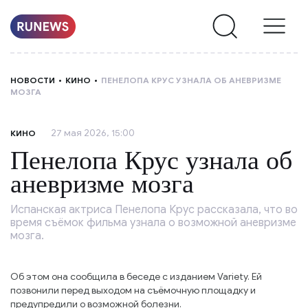
НОВОСТИ
НОВОСТИ
КИНО
ПЕНЕЛОПА КРУС УЗНАЛА ОБ АНЕВРИЗМЕ
МОЗГА
РУБРИКИ
27 мая 2026, 15:00
КИНО
О
Пенелопа Крус узнала об
НАС
аневризме мозга
Испанская актриса Пенелопа Крус рассказала, что во
время съёмок фильма узнала о возможной аневризме
мозга.
Об этом она сообщила в беседе с изданием Variety. Ей
позвонили перед выходом на съёмочную площадку и
предупредили о возможной болезни.