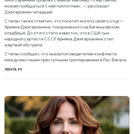
Много времени провожу с мамой: наконец-то мы сейчас
можем пообщаться с ней поплотнее», — рассказал
Джигарханян-младший.
Степан также отметил, что посетил могилу своего отца —
Армена Джигарханяна, похороненного на Ваганьковском
кладбище. До этого стало известно, что в США сын
народного артиста СССР Армена Джигарханяна стал
жертвой обстрела.
Степан сообщил, что оказался свидетелем конфликта
между местными преступными группировками в Лас-Вегасе.
ЛЕНТА РУ