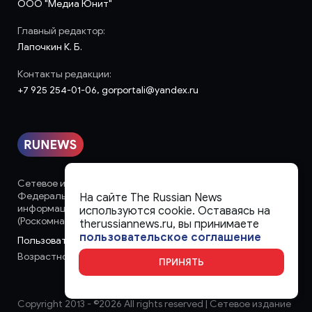
ООО "Медиа Юнит"
Главный редактор:
Лапочкин К. Б.
Контакты редакции:
+7 925 254-01-06, gorportali@yandex.ru
Сетевое издание «runews» (18+) зарегистрировано в
Федеральной службе по надзору в сфере связи,
На сайте The Russian News
информационных технологий и массовых коммуникаций
используются cookie. Оставаясь на
(Роскомнадзор)
therussiannews.ru, вы принимаете
пользовательское соглашение
Пользовательское соглашение
Возрастное ограничение:
18+
ПРИНЯТЬ
Copyright 2013 - ©
2026 All rights reserved | Сетевое издание