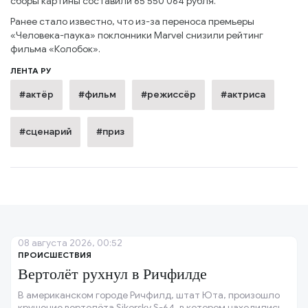
сборы картины составили 65 550 064 рубля.
Ранее стало известно, что из-за переноса премьеры
«Человека-паука» поклонники Marvel снизили рейтинг
фильма «Колобок».
ЛЕНТА РУ
#актёр
#фильм
#режиссёр
#актриса
#сценарий
#приз
08 августа 2026, 00:52
ПРОИСШЕСТВИЯ
Вертолёт рухнул в Ричфилде
В американском городе Ричфилд, штат Юта, произошло
крушение вертолёта Sikorsky S-64, в котором находились