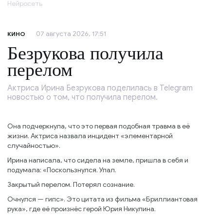
Нейросеть
07 августа 2026, 17:51
КИНО
Безрукова получила
перелом
Актриса Ирина Безрукова поделилась в Telegram
новостью о том, что получила перелом.
Она подчеркнула, что это первая подобная травма в её
жизни. Актриса назвала инцидент «элементарной
случайностью».
Ирина написала, что сидела на земле, пришла в себя и
подумала: «Поскользнулся. Упал.
Закрытый перелом. Потерял сознание.
Очнулся — гипс». Это цитата из фильма «Бриллиантовая
рука», где её произнёс герой Юрия Никулина.