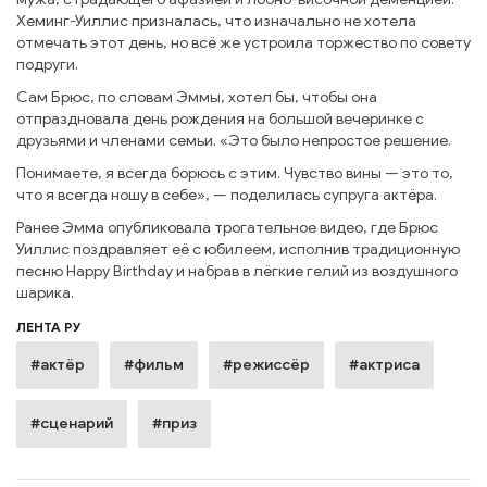
Хеминг-Уиллис призналась, что изначально не хотела
отмечать этот день, но всё же устроила торжество по совету
подруги.
Сам Брюс, по словам Эммы, хотел бы, чтобы она
отпраздновала день рождения на большой вечеринке с
друзьями и членами семьи. «Это было непростое решение.
Понимаете, я всегда борюсь с этим. Чувство вины — это то,
что я всегда ношу в себе», — поделилась супруга актёра.
Ранее Эмма опубликовала трогательное видео, где Брюс
Уиллис поздравляет её с юбилеем, исполнив традиционную
песню Happy Birthday и набрав в лёгкие гелий из воздушного
шарика.
ЛЕНТА РУ
#актёр
#фильм
#режиссёр
#актриса
#сценарий
#приз