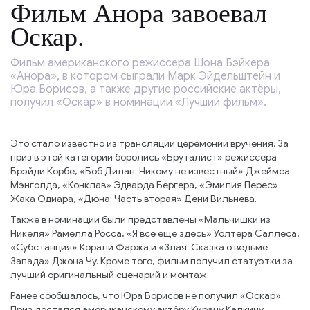
Фильм Анора завоевал
Оскар.
Фильм американского режиссёра Шона Бэйкера
«Анора», в котором сыграли Марк Эйдельштейн и
Юра Борисов, а также другие российские актёры,
получил «Оскар» в номинации «Лучший фильм».
Это стало известно из трансляции церемонии вручения. За
приз в этой категории боролись «Бруталист» режиссёра
Брэйди Корбе, «Боб Дилан: Никому не известный» Джеймса
Мэнголда, «Конклав» Эдварда Бергера, «Эмилия Перес»
Жака Одиара, «Дюна: Часть вторая» Дени Вильнева.
Также в номинации были представлены «Мальчишки из
Никеля» Рамелла Росса, «Я всё ещё здесь» Уолтера Саллеса,
«Субстанция» Корали Фаржа и «Злая: Сказка о ведьме
Запада» Джона Чу. Кроме того, фильм получил статуэтки за
лучший оригинальный сценарий и монтаж.
Ранее сообщалось, что Юра Борисов не получил «Оскар».
Приз достался американскому актёру Кирану Калкину