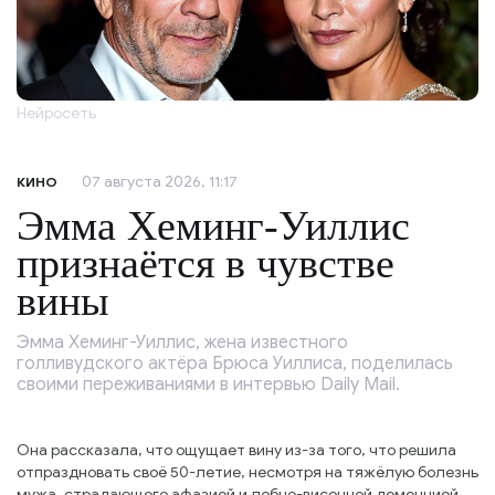
Нейросеть
07 августа 2026, 11:17
КИНО
Эмма Хеминг-Уиллис
признаётся в чувстве
вины
Эмма Хеминг-Уиллис, жена известного
голливудского актёра Брюса Уиллиса, поделилась
своими переживаниями в интервью Daily Mail.
Она рассказала, что ощущает вину из-за того, что решила
отпраздновать своё 50-летие, несмотря на тяжёлую болезнь
мужа, страдающего афазией и лобно-височной деменцией.