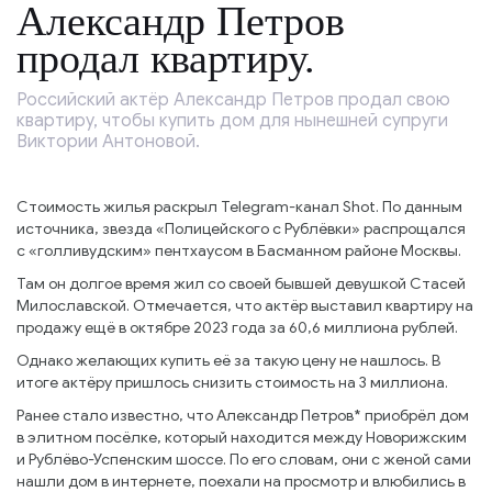
Александр Петров
продал квартиру.
Российский актёр Александр Петров продал свою
квартиру, чтобы купить дом для нынешней супруги
Виктории Антоновой.
Стоимость жилья раскрыл Telegram-канал Shot. По данным
источника, звезда «Полицейского с Рублёвки» распрощался
с «голливудским» пентхаусом в Басманном районе Москвы.
Там он долгое время жил со своей бывшей девушкой Стасей
Милославской. Отмечается, что актёр выставил квартиру на
продажу ещё в октябре 2023 года за 60,6 миллиона рублей.
Однако желающих купить её за такую цену не нашлось. В
итоге актёру пришлось снизить стоимость на 3 миллиона.
Ранее стало известно, что Александр Петров* приобрёл дом
в элитном посёлке, который находится между Новорижским
и Рублёво-Успенским шоссе. По его словам, они с женой сами
нашли дом в интернете, поехали на просмотр и влюбились в