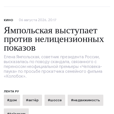
06 августа 2026, 20:17
КИНО
Ямпольская выступает
против нелицензионных
показов
Елена Ямпольская, советник президента России,
высказалась по поводу скандала, связанного с
переносом неофициальной премьеры «Человека-
паука» по просьбе прокатчика семейного фильма
«Колобок».
ЛЕНТА РУ
#дом
#актёр
#шоссе
#недвижимость
#telegram