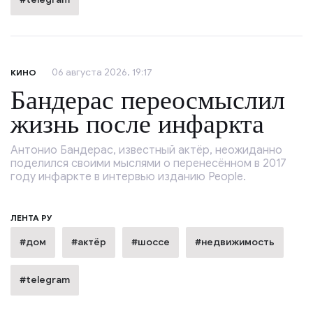
06 августа 2026, 19:17
КИНО
Бандерас переосмыслил
жизнь после инфаркта
Антонио Бандерас, известный актёр, неожиданно
поделился своими мыслями о перенесённом в 2017
году инфаркте в интервью изданию People.
ЛЕНТА РУ
#дом
#актёр
#шоссе
#недвижимость
#telegram