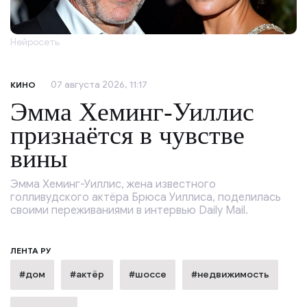
Нейросеть
07 августа 2026, 11:17
КИНО
Эмма Хеминг-Уиллис
признаётся в чувстве
вины
Эмма Хеминг-Уиллис, жена известного
голливудского актёра Брюса Уиллиса, поделилась
своими переживаниями в интервью Daily Mail.
ЛЕНТА РУ
#дом
#актёр
#шоссе
#недвижимость