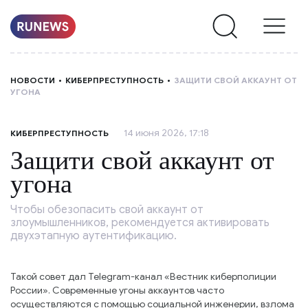
НОВОСТИ
НОВОСТИ
КИБЕРПРЕСТУПНОСТЬ
ЗАЩИТИ СВОЙ АККАУНТ ОТ
УГОНА
РУБРИКИ
14 июня 2026, 17:18
КИБЕРПРЕСТУПНОСТЬ
О
Защити свой аккаунт от
НАС
угона
Чтобы обезопасить свой аккаунт от
злоумышленников, рекомендуется активировать
двухэтапную аутентификацию.
Такой совет дал Telegram-канал «Вестник киберполиции
России». Современные угоны аккаунтов часто
осуществляются с помощью социальной инженерии, взлома