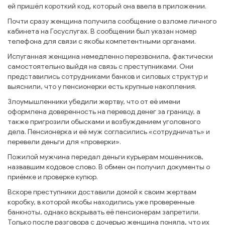
ей пришёл короткий код, который она ввела в приложении.
Почти сразу женщина получила сообщение о взломе личного
кабинета на Госуслугах. В сообщении был указан номер
телефона для связи с якобы компетентными органами.
Испуганная женщина немедленно перезвонила, фактически
самостоятельно выйдя на связь с преступниками. Они
представились сотрудниками банков и силовых структур и
выяснили, что у пенсионерки есть крупные накопления.
Злоумышленники убедили жертву, что от её имени
оформлена доверенность на перевод денег за границу, а
также пригрозили обысками и возбуждением уголовного
дела. Пенсионерка и её муж согласились «сотрудничать» и
перевели деньги для «проверки».
Пожилой мужчина передал деньги курьерам мошенников,
назвавшим кодовое слово. В обмен он получил документы о
приёмке и проверке купюр.
Вскоре преступники доставили домой к своим жертвам
коробку, в которой якобы находились уже проверенные
банкноты, однако вскрывать её пенсионерам запретили.
Только после разговора с дочерью женщина поняла, что их