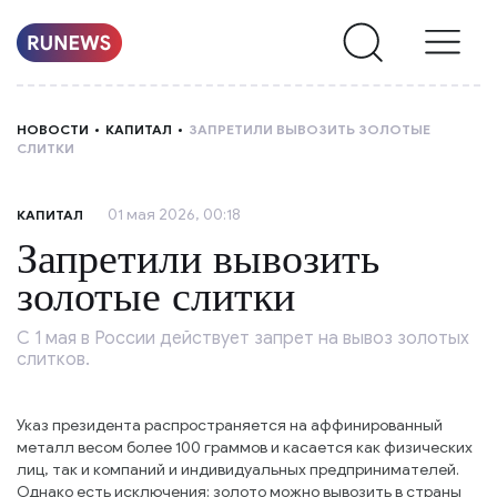
НОВОСТИ
НОВОСТИ
КАПИТАЛ
ЗАПРЕТИЛИ ВЫВОЗИТЬ ЗОЛОТЫЕ
СЛИТКИ
РУБРИКИ
01 мая 2026, 00:18
КАПИТАЛ
О
Запретили вывозить
НАС
золотые слитки
С 1 мая в России действует запрет на вывоз золотых
слитков.
Указ президента распространяется на аффинированный
металл весом более 100 граммов и касается как физических
лиц, так и компаний и индивидуальных предпринимателей.
Однако есть исключения: золото можно вывозить в страны