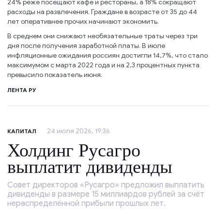
24% реже посещают кафе и рестораны, а 18% сокращают
расходы на развлечения. Граждане в возрасте от 35 до 44
лет оперативнее прочих начинают экономить.
В среднем они снижают необязательные траты через три
дня после получения заработной платы. В июле
инфляционные ожидания россиян достигли 14,7%, что стало
максимумом с марта 2022 года и на 2,3 процентных пункта
превысило показатель июня.
ЛЕНТА РУ
24 июля 2026, 19:36
КАПИТАЛ
Холдинг Русагро
выплатит дивиденды
Совет директоров «Русагро» предложил выплатить
дивиденды в размере 15 миллиардов рублей за счёт
нераспределённой прибыли прошлых лет.