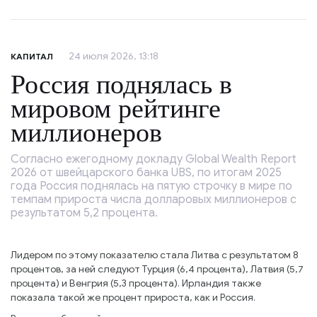
24 июля 2026, 13:18
КАПИТАЛ
Россия поднялась в
мировом рейтинге
миллионеров
Согласно ежегодному докладу Global Wealth Report
2026 от швейцарского банка UBS, по итогам 2025
года Россия поднялась на пятую строчку в мире по
темпам прироста числа долларовых миллионеров с
результатом 5,2 процента.
Лидером по этому показателю стала Литва с результатом 8
процентов, за ней следуют Турция (6,4 процента), Латвия (5,7
процента) и Венгрия (5,3 процента). Ирландия также
показала такой же процент прироста, как и Россия.