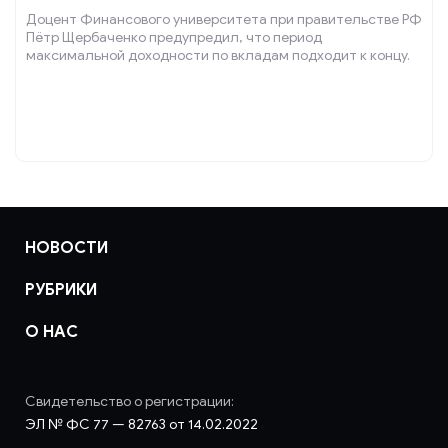
Доцент Финансового университета при правительстве РФ
Пётр Щербаченко предупредил, что период
максимальной доходности по вкладам подходит к концу.
НОВОСТИ
РУБРИКИ
О НАС
Свидетельство о регистрации:
ЭЛ № ФС 77 — 82763 от 14.02.2022