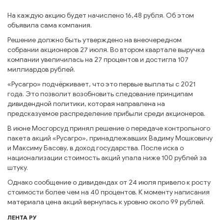
На каждую акцию будет начислено 16,48 рубля. Об этом
объявила сама компания.
Решение должно быть утверждено на внеочередном
собрании акционеров 27 июля. Во втором квартале выручка
компании увеличилась на 27 процентов и достигла 107
миллиардов рублей.
«Русагро» подчёркивает, что это первые выплаты с 2021
года. Это позволит возобновить следование принципам
дивидендной политики, которая направлена на
предсказуемое распределение прибыли среди акционеров.
В июне Мосгорсуд принял решение о передаче контрольного
пакета акций «Русагро», принадлежавших Вадиму Мошковичу
и Максиму Басову, в доход государства. После иска о
национализации стоимость акций упала ниже 100 рублей за
штуку.
Однако сообщение о дивидендах от 24 июля привело к росту
стоимости более чем на 40 процентов. К моменту написания
материала цена акций вернулась к уровню около 99 рублей.
ЛЕНТА РУ