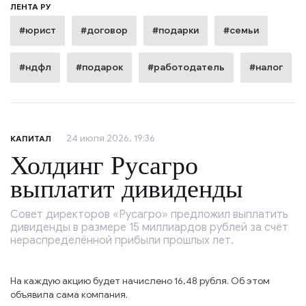
ЛЕНТА РУ
#юрист
#договор
#подарки
#семьи
#ндфл
#подарок
#работодатель
#налог
24 июля 2026, 19:36
КАПИТАЛ
Холдинг Русагро
выплатит дивиденды
Совет директоров «Русагро» предложил выплатить
дивиденды в размере 15 миллиардов рублей за счёт
нераспределённой прибыли прошлых лет.
На каждую акцию будет начислено 16,48 рубля. Об этом
объявила сама компания.