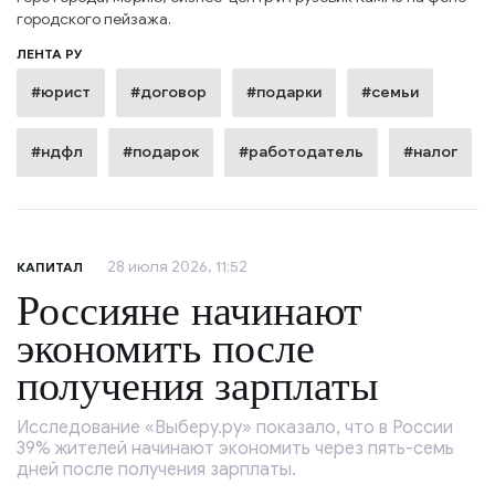
городского пейзажа.
ЛЕНТА РУ
#юрист
#договор
#подарки
#семьи
#ндфл
#подарок
#работодатель
#налог
28 июля 2026, 11:52
КАПИТАЛ
Россияне начинают
экономить после
получения зарплаты
Исследование «Выберу.ру» показало, что в России
39% жителей начинают экономить через пять-семь
дней после получения зарплаты.