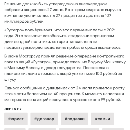
Решение должно быть утверждено на внеочередном
собрании акционеров 27 июля. Во втором квартале выручка
компании увеличилась на 27 процентов и достигла 107
миллиардов рублей.
«Русагро» подчёркивает, что это первые выплаты с 2021
года. Это позволит возобновить следование принципам
дивидендной политики, которая направлена на
предсказуемое распределение прибыли среди акционеров.
В июне Мосгорсуд принял решение о передаче контрольного
пакета акций «Русагро», принадлежавших Вадиму Мошковичу
и Максиму Басову, в доход государства. После иска о
национализации стоимость акций упала ниже 100 рублей за
штуку.
Однако сообщение о дивидендах от 24 июля привело к росту
стоимости более чем на 40 процентов. К моменту написания
материала цена акций вернулась к уровню около 99 рублей.
ЛЕНТА РУ
#юрист
#договор
#подарки
#семьи