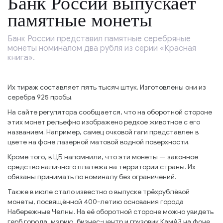
Банк России выпускает
памятные монеты
Банк России представил памятные серебряные
монеты номиналом два рубля из серии «Красная
книга».
Их тираж составляет пять тысяч штук. Изготовлены они из
серебра 925 пробы.
На сайте регулятора сообщается, что на оборотной стороне
этих монет рельефно изображено редкое животное с его
названием. Например, самец очковой гаги представлен в
цвете на фоне лазерной матовой водной поверхности.
Кроме того, в ЦБ напомнили, что эти монеты — законное
средство наличного платежа на территории страны. Их
обязаны принимать по номиналу без ограничений.
Также в июле стало известно о выпуске трёхрублёвой
монеты, посвящённой 400-летию основания города
Набережные Челны. На её оборотной стороне можно увидеть
герб города, мэрию, бизнес-центр и грузовик КамАЗ на фоне