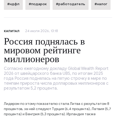
#ндфл
#подарок
#работодатель
#налог
24 июля 2026, 13:18
КАПИТАЛ
Россия поднялась в
мировом рейтинге
миллионеров
Согласно ежегодному докладу Global Wealth Report
2026 от швейцарского банка UBS, по итогам 2025
года Россия поднялась на пятую строчку в мире по
темпам прироста числа долларовых миллионеров с
результатом 5,2 процента.
Лидером по этому показателю стала Литва с результатом 8
процентов, за ней следуют Турция (6,4 процента), Латвия (5,7
процента) и Венгрия (5,3 процента). Ирландия также