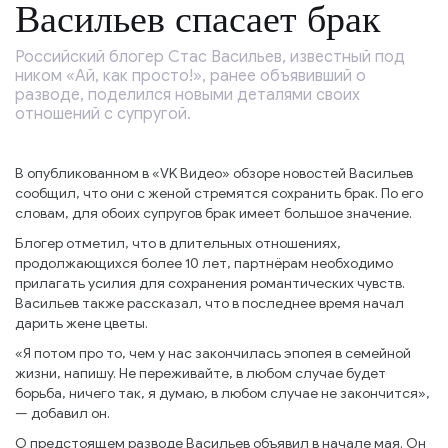
Васильев спасает брак
Российский блогер Стас Васильев, известный под
ником «Ай, как просто!», ранее объявивший о
разводе, поделился новыми деталями своих
отношений с супругой.
В опубликованном в «VK Видео» обзоре новостей Васильев
сообщил, что они с женой стремятся сохранить брак. По его
словам, для обоих супругов брак имеет большое значение.
Блогер отметил, что в длительных отношениях,
продолжающихся более 10 лет, партнёрам необходимо
прилагать усилия для сохранения романтических чувств.
Васильев также рассказал, что в последнее время начал
дарить жене цветы.
«Я потом про то, чем у нас закончилась эпопея в семейной
жизни, напишу. Не переживайте, в любом случае будет
борьба, ничего так, я думаю, в любом случае не закончится»,
— добавил он.
О предстоящем разводе Васильев объявил в начале мая. Он