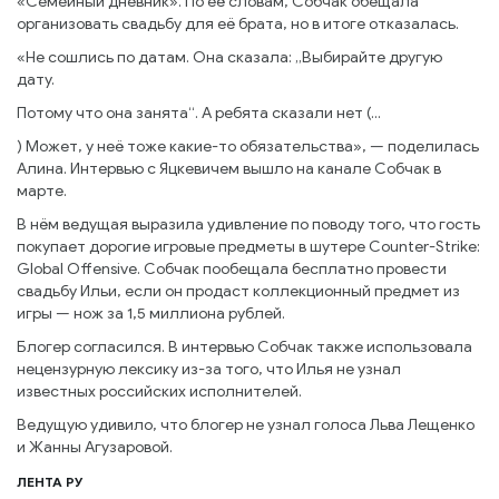
«Семейный дневник». По её словам, Собчак обещала
организовать свадьбу для её брата, но в итоге отказалась.
«Не сошлись по датам. Она сказала: „Выбирайте другую
дату.
Потому что она занята“. А ребята сказали нет (...
) Может, у неё тоже какие-то обязательства», — поделилась
Алина. Интервью с Яцкевичем вышло на канале Собчак в
марте.
В нём ведущая выразила удивление по поводу того, что гость
покупает дорогие игровые предметы в шутере Counter-Strike:
Global Offensive. Собчак пообещала бесплатно провести
свадьбу Ильи, если он продаст коллекционный предмет из
игры — нож за 1,5 миллиона рублей.
Блогер согласился. В интервью Собчак также использовала
нецензурную лексику из-за того, что Илья не узнал
известных российских исполнителей.
Ведущую удивило, что блогер не узнал голоса Льва Лещенко
и Жанны Агузаровой.
ЛЕНТА РУ