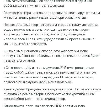
называть его папой, и он представлял меня людям как
ребёнка друга», — написала девушка.
Родители автора всегда поддерживали связь друг с другом.
Мать пыталась рассказывать дочери о жизни отца.
Но повзрослев, автор потеряла интерес к таким историям,
ведь в нормальных семьях отцы и дети контактируют
напрямую, а не через посредников. Когда девушке
исполнилось 18 лет, отец предложил ей прокатиться на
машине, чтобы поговорить.
Он был эмоционален и сказал, что жалеет о многих
поступках. В конце добавил, что не против, если дочь будет
называть его папой.
«Он спросил: „Ну и что ты думаешь?“ Я смотрела прямо
перед собой, даже не пытаясь взглянуть на него, а потом
сказала, что он может подождать 18 лет, и я посмотрю,
позволю ли я ему называть меня дочерью.
Я никогда не обращалась к нему как к папе. После того, как я
съехала из дома матери, я полностью прекратила с ним
всякое общение», — заключила автор.
Ранее другая девушка сделала ДНК-тест и узнала