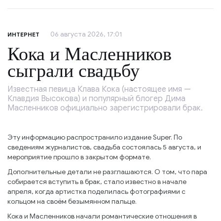
06 августа 2026, 17:01
ИНТЕРНЕТ
Кока и Масленников
сыграли свадьбу
Известная певица Клава Кока (настоящее имя —
Клавдия Высокова) и популярный блогер Дима
Масленников официально зарегистрировали брак.
Эту информацию распространило издание Super. По
сведениям журналистов, свадьба состоялась 5 августа, и
мероприятие прошло в закрытом формате.
Дополнительные детали не разглашаются. О том, что пара
собирается вступить в брак, стало известно в начале
апреля, когда артистка поделилась фотографиями с
кольцом на своём безымянном пальце.
Кока и Масленников начали романтические отношения в