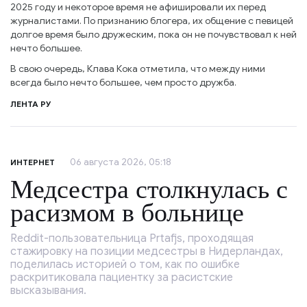
2025 году и некоторое время не афишировали их перед
журналистами. По признанию блогера, их общение с певицей
долгое время было дружеским, пока он не почувствовал к ней
нечто большее.
В свою очередь, Клава Кока отметила, что между ними
всегда было нечто большее, чем просто дружба.
ЛЕНТА РУ
06 августа 2026, 05:18
ИНТЕРНЕТ
Медсестра столкнулась с
расизмом в больнице
Reddit-пользовательница Prtafjs, проходящая
стажировку на позиции медсестры в Нидерландах,
поделилась историей о том, как по ошибке
раскритиковала пациентку за расистские
высказывания.