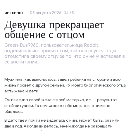
05 августа 2026, 04:35
ИНТЕРНЕТ
Девушка прекращает
общение с отцом
Green-Bus9960, пользовательница Reddit,
поделилась историей о том, как она спустя годы
отомстила своему отцу за то, что он не участвовал в
её воспитании.
Мужчина, как выяснилось, завёл ребёнка на стороне и всю
жизнь провёл с другой семьёй. «У моего биологического отца
есть жена и дети.
Он изменил своей жене с моей матерью, и я — результат
этой ситуации. Та семья знает обо мне, но я с ними не
общаюсь.
В детстве я почти не виделась с ним, может быть, раз или
два в год. А когда виделась, мне никогда не разрешали