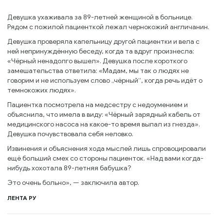
Девушка ухаживала за 89-летней женщиной в больнице.
Рядом с пожилой пациенткой лежал чернокожий англичанин.
Девушка проверяла капельницу другой пациентки и вела с
ней непринуждённую беседу, когда та вдруг произнесла:
«Чёрный ненадолго вышел». Девушка после короткого
замешательства ответила: «Мадам, мы так о людях не
говорим и не используем слово „чёрный“, когда речь идёт о
темнокожих людях».
Пациентка посмотрела на медсестру с недоумением и
объяснила, что имела в виду: «Чёрный зарядный кабель от
медицинского насоса на какое-то время выпал из гнезда».
Девушка почувствовала себя неловко.
Извинения и объяснения хода мыслей лишь спровоцировали
ещё больший смех со стороны пациенток. «Над вами когда-
нибудь хохотала 89-летняя бабушка?
Это очень больно», — заключила автор.
ЛЕНТА РУ