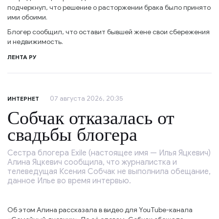
подчеркнул, что решение о расторжении брака было принято
ими обоими.
Блогер сообщил, что оставит бывшей жене свои сбережения
и недвижимость.
ЛЕНТА РУ
07 августа 2026, 20:35
ИНТЕРНЕТ
Собчак отказалась от
свадьбы блогера
Сестра блогера Exile (настоящее имя — Илья Яцкевич)
Алина Яцкевич сообщила, что журналистка и
телеведущая Ксения Собчак не выполнила обещание,
данное Илье во время интервью.
Об этом Алина рассказала в видео для YouTube-канала