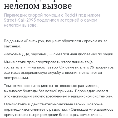
нелепом вызове
Парамедик скорой помощи с Reddit под ником
Street-Sail-2995 поделился историей о самом
нелепом вызове.
По данным «Ленты.ру», пациент обратился к врачам из-за
заусенца.
«Заусенец. Да, заусенец, — смеялся наш диспетчер по рации.
Мы не стали транспортировать этого пациента [в
госпиталь]», — написал автор. Он отметил, что 75 процентов
звонков в американскую службу спасения не являются
экстренными.
Тем не менее эти пациенты по несколько раз в месяц
вызывают бригады без всякой причины. Парамедик назвал
это «вопиющим злоупотреблением медицинской системой».
Однако были и действительно важные звонки, которые
парамедик вспоминает с радостью. «Однажды мне довелось
присутствовать при рождении близнецов, семья очень