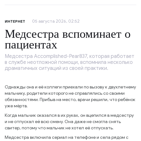
05 августа 2026, 02:52
ИНТЕРНЕТ
Медсестра вспоминает о
пациентах
Медсестра Accomplished-Pear837, которая работает
в службе неотложной помощи, вспомнила несколько
драматичных ситуаций из своей практики.
Однажды она и её коллеги приехали по вызову к двухлетнему
мальчику, родители которого не справлялись со своими
обязанностями. Прибыв на место, врачи решили, что ребёнок
уже мёртв.
Когда мальчик оказался в их руках, он вцепился в медсестру
и не отпускал её всю смену. Она даже не смогла снять
свитер, потому что мальчик не хотел её отпускать.
Медсестра включила сериал на телефоне и села рядом с