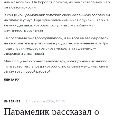
ним на носилки. Он боролся со сном, но она сказала ему, что
он в безопасности.
В конце концов мальчик положил свою маленькую головку ей
на плечо и уснул. Ещё один запомнившийся случай — это 20-
летняя девушка, которая поступила с жалобами на
спутанность сознания.
Её состояние быстро ухудшалось, и в итоге её эвакуировали
на вертолёте в другую клинику с диагнозом «менингит». Три
года спустя медсестра снова увидела эту девушку —
здоровой и счастливой.
Мама пациентки узнала медсестру, и между ними возникло
то чувство тепла, ради которого, по словам женщины, она и
занимается своей работой.
ЛЕНТА РУ
04 августа 2026, 04:35
ИНТЕРНЕТ
Парамедик рассказал о