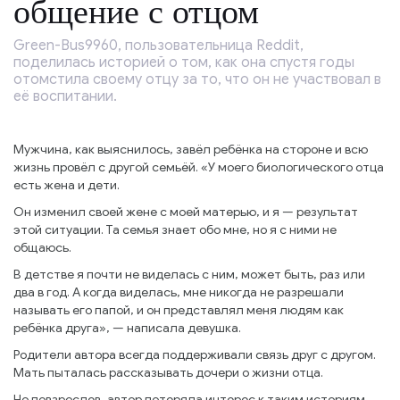
общение с отцом
Green-Bus9960, пользовательница Reddit,
поделилась историей о том, как она спустя годы
отомстила своему отцу за то, что он не участвовал в
её воспитании.
Мужчина, как выяснилось, завёл ребёнка на стороне и всю
жизнь провёл с другой семьёй. «У моего биологического отца
есть жена и дети.
Он изменил своей жене с моей матерью, и я — результат
этой ситуации. Та семья знает обо мне, но я с ними не
общаюсь.
В детстве я почти не виделась с ним, может быть, раз или
два в год. А когда виделась, мне никогда не разрешали
называть его папой, и он представлял меня людям как
ребёнка друга», — написала девушка.
Родители автора всегда поддерживали связь друг с другом.
Мать пыталась рассказывать дочери о жизни отца.
Но повзрослев, автор потеряла интерес к таким историям,