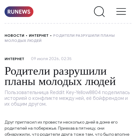
НОВОСТИ
НОВОСТИ
ИНТЕРНЕТ
РОДИТЕЛИ РАЗРУШИЛИ ПЛАНЫ
МОЛОДЫХ ЛЮДЕЙ
РУБРИКИ
09 июля 2026, 02:35
ИНТЕРНЕТ
О
Родители разрушили
НАС
планы молодых людей
Пользовательница Reddit Key-Yellow8804 поделилась
историей о конфликте между ней, её бойфрендом и
их общим другом.
Друг пригласил их провести несколько дней в доме его
родителей на побережье. Приехав в пятницу, они
обнаружили, что родители друга тоже там, что было вполне