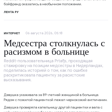
бойфренд оказались в необычном положении.
ЛЕНТА РУ
06 августа 2026, 05:18
ИНТЕРНЕТ
Медсестра столкнулась с
расизмом в больнице
Reddit-пользовательница Prtafjs, проходящая
стажировку на позиции медсестры в Нидерландах,
поделилась историей о том, как по ошибке
раскритиковала пациентку за расистские
высказывания.
Девушка ухаживала за 89-летней женщиной в больнице.
Рядом с пожилой пациенткой лежал чернокожий англичанин.
Девушка проверяла капельницу другой пациентки и вела с