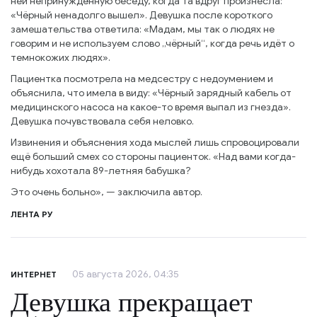
ней непринуждённую беседу, когда та вдруг произнесла:
«Чёрный ненадолго вышел». Девушка после короткого
замешательства ответила: «Мадам, мы так о людях не
говорим и не используем слово „чёрный“, когда речь идёт о
темнокожих людях».
Пациентка посмотрела на медсестру с недоумением и
объяснила, что имела в виду: «Чёрный зарядный кабель от
медицинского насоса на какое-то время выпал из гнезда».
Девушка почувствовала себя неловко.
Извинения и объяснения хода мыслей лишь спровоцировали
ещё больший смех со стороны пациенток. «Над вами когда-
нибудь хохотала 89-летняя бабушка?
Это очень больно», — заключила автор.
ЛЕНТА РУ
05 августа 2026, 04:35
ИНТЕРНЕТ
Девушка прекращает