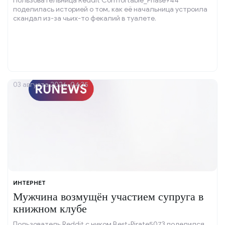
Пользовательница Reddit Comfortable_Phase944
поделилась историей о том, как её начальница устроила
скандал из-за чьих-то фекалий в туалете.
03 августа 2026, 04:35
ИНТЕРНЕТ
Мужчина возмущён участием супруга в
книжном клубе
Пользователь Reddit с ником Best-Pirate5073 поделился