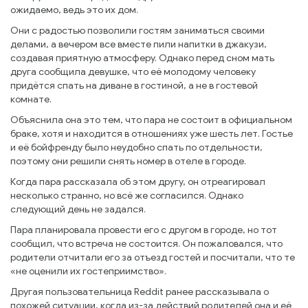
ожидаемо, ведь это их дом.
Они с радостью позволили гостям заниматься своими
делами, а вечером все вместе пили напитки в джакузи,
создавая приятную атмосферу. Однако перед сном мать
друга сообщила девушке, что её молодому человеку
придётся спать на диване в гостиной, а не в гостевой
комнате.
Объяснила она это тем, что пара не состоит в официальном
браке, хотя и находится в отношениях уже шесть лет. Гостье
и её бойфренду было неудобно спать по отдельности,
поэтому они решили снять номер в отеле в городе.
Когда пара рассказала об этом другу, он отреагировал
несколько странно, но всё же согласился. Однако
следующий день не задался.
Пара планировала провести его с другом в городе, но тот
сообщил, что встреча не состоится. Он пожаловался, что
родители отчитали его за отъезд гостей и посчитали, что те
«не оценили их гостеприимство».
Другая пользовательница Reddit ранее рассказывала о
похожей ситуации, когда из-за действий родителей она и её