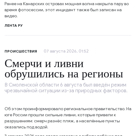
Ранее на Канарских островах мощная волна накрыла пару во
время фотосессии, этот инцидент также был записан на
видео.
ЛЕНТА РУ
07 августа 2026, 01:52
ПРОИСШЕСТВИЯ
Смерчи и ливни
обрушились на регионы
В Смоленской области 6 августа был введён режим
чрезвычайной ситуации из-за природных факторов.
Об этом проинформировало региональное правительство. На
юге России прошли сильные ливни, которые привели к
разрушениям: смерч разнёс пляж, а населённые пункты
оказались под водой.