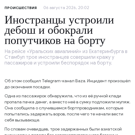
06 августа 2026, 20:02
ПРОИСШЕСТВИЯ
Иностранцы устроили
дебош и обокрали
попутчиков на борту
На рейсе «Уральских авиалиний» из Екатеринбурга в
Стамбул трое иностранцев совершили кражу у
пассажиров и устроили беспорядок на борту.
Об этом сообщил Telegram-канал Baza. Инцидент произошёл
до окончания посадки.
Одна из пассажирок обнаружила, что из её ручной клади
пропала пачка денег, а вместо неё в сумку подложили муляж.
Она сообщила о случившемся бортпроводникам, которые
попытались задержать воров, после чего те начали вести
себя вызывающе.
По словам очевидцев, трое задержанных были азиатской