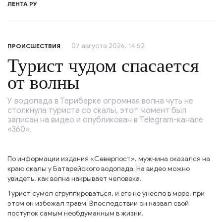
ЛЕНТА РУ
07 августа 2026, 14:52
ПРОИСШЕСТВИЯ
Турист чудом спасается
от волны
У водопада в Териберке огромная волна чуть не
столкнула туриста со скалы, этот момент был
записан на видео и опубликован в Telegram-канале
«360».
По информации издания «Северпост», мужчина оказался на
краю скалы у Батарейского водопада. На видео можно
увидеть, как волна накрывает человека.
Турист сумел сгруппироваться, и его не унесло в море, при
этом он избежал травм. Впоследствии он назвал свой
поступок самым необдуманным в жизни.