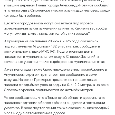
3 августа 2025 года стало известно о гибели ребёнка под
упавшим деревом. Глава города Александр Новиков сообщил,
что непогода в Смоленске унесла жизни двух человек, среди
которых был ребёнок.
Десятки городов мира могут оказаться под угрозой
исчезновения из-за изменения климата. Какие катастрофы
могут ожидать миллионы жителей этих городов?
В Приморье из-за ливней 28 июня 2025 года оказались
подтопленными 16 домов и 182 участка, как сообщили в
региональном главке МЧС РФ. Подтопленные дома
находятся в муниципальном округе Спасск-Дальний, а
земельные участки — в четырёх разных муниципалитетах.
Из-за непогоды также было нарушено электроснабжение в
Анучинском округе и транспортное сообщение в семи
округах. На реках Приморья продолжаются дождевые
паводки с подъёмом уровня воды на 0,7–2,2 метра, а на реке
Спасовке уровень поднимается до четырёх метров.
Ранее сообщалось, что в Тюменской области в результате
паводков подтопило более трёх сотен домов и полтысячи
участков. В зоне подтопления также оказались низководный
мост и одна автомобильная дорога.