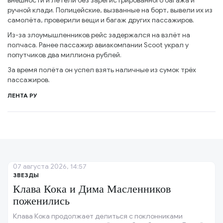
внешности и летели без зарегистрированного багажа и
ручной клади. Полицейские, вызванные на борт, вывели их из
самолёта, проверили вещи и багаж других пассажиров.
Из-за злоумышленников рейс задержался на взлёт на
полчаса. Ранее пассажир авиакомпании Scoot украл у
попутчиков два миллиона рублей.
За время полёта он успел взять наличные из сумок трёх
пассажиров.
ЛЕНТА РУ
07 августа 2026, 14:57
ЗВЕЗДЫ
Клава Кока и Дима Масленников
поженились
Клава Кока продолжает делиться с поклонниками