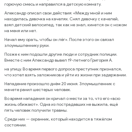
горючую смесь и направился в детскую комнату.
Александр описал свои действия: «Между мной и ним
находилась девочка на качелях. Снял девочку с качелей,
взял детский велосипед, так как не знал, кинется он с ножом
на меня или нет.
Начал ему орать, чтобы он лёг». После этого он связал
злоумышленнику руки.
Позже к ним подошли другие люди и сотрудник полиции.
Вместе с ним Александр вывел 19-летнего Григория А.
на улицу. Во время первого допроса преступник признался,
что хотел взять заложников и уйти из жизни при задержании.
Нападение произошло днём 20 июня. Злоумышленник с
мачете ранил шестерых человек.
Во время нападения он кричал о мести за то, что его «всю
жизнь обижают». Одна из пострадавших не выжила, ещё
пять человек получили травмы.
Среди них — охранник, который находится в тяжёлом
состоянии.