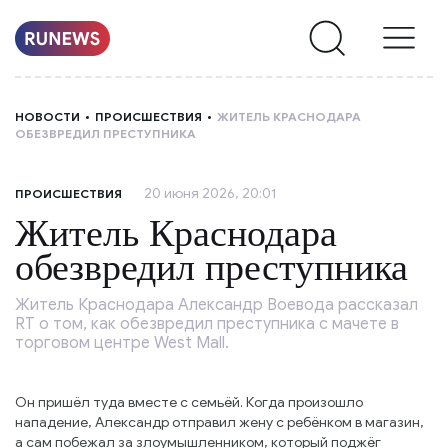
НОВОСТИ
НОВОСТИ
ПРОИСШЕСТВИЯ
ЖИТЕЛЬ КРАСНОДАРА
ОБЕЗВРЕДИЛ ПРЕСТУПНИКА
РУБРИКИ
20 июня 2026, 20:01
ПРОИСШЕСТВИЯ
О
Житель Краснодара
НАС
обезвредил преступника
Житель Краснодара Александр Воевода рассказал
RT о том, как обезвредил преступника с мачете в
торговом центре West Mall.
Он пришёл туда вместе с семьёй. Когда произошло
нападение, Александр отправил жену с ребёнком в магазин,
а сам побежал за злоумышленником, который поджёг