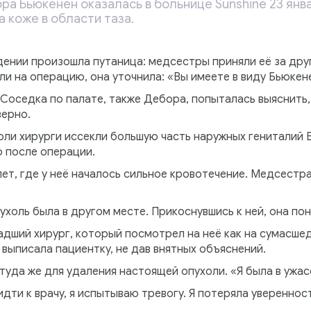
ра Бьюкенен оказалась в больнице Sunshine 23 янв
а коже в области таза.
ении произошла путаница: медсестры приняли её за дру
и на операцию, она уточнила: «Вы имеете в виду Бьюкен
 Соседка по палате, также Дебора, попыталась выяснить,
верно.
оли хирурги иссекли большую часть наружных гениталий 
о после операции.
лет, где у неё началось сильное кровотечение. Медсестр
холь была в другом месте. Прикоснувшись к ней, она поня
дший хирург, который посмотрел на неё как на сумасшед
 выписала пациентку, не дав внятных объяснений.
туда же для удаления настоящей опухоли. «Я была в ужас
дти к врачу, я испытываю тревогу. Я потеряла уверенност