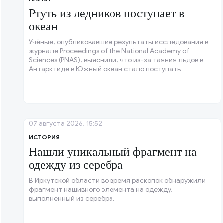
Ртуть из ледников поступает в
океан
Учёные, опубликовавшие результаты исследования в
журнале Proceedings of the National Academy of
Sciences (PNAS), выяснили, что из-за таяния льдов в
Антарктиде в Южный океан стало поступать
значительно больше ртути, которая накапливалась
там за последние два века.
07 августа 2026, 15:52
ИСТОРИЯ
Нашли уникальный фрагмент на
одежду из серебра
В Иркутской области во время раскопок обнаружили
фрагмент нашивного элемента на одежду,
выполненный из серебра.