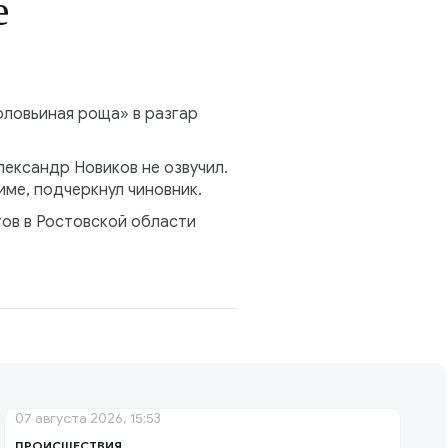
е
оловьиная роща» в разгар
.
ександр Новиков не озвучил.
ме, подчеркнул чиновник.
тов в Ростовской области
07 августа 2026, 15:53
ПРОИСШЕСТВИЯ