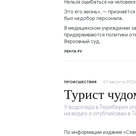
Нельзя ошибаться на человеке
Это его жизнь», — признаётся
был недобор персонала.
В медицинском учреждении зая
придерживаются политики отк
Верховный суд.
ЛЕНТА РУ
07 августа 2026,
ПРОИСШЕСТВИЯ
Турист чудо
У водопада в Териберке ог
на видео и опубликован в 
По информации издания «Севе