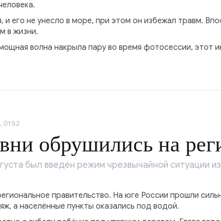
человека.
 и его не унесло в море, при этом он избежал травм. Вп
 в жизни.
мощная волна накрыла пару во время фотосессии, этот и
 01:52
вни обрушились на ре
вгуста был введён режим чрезвычайной ситуации и
гиональное правительство. На юге России прошли сильн
яж, а населённые пункты оказались под водой.