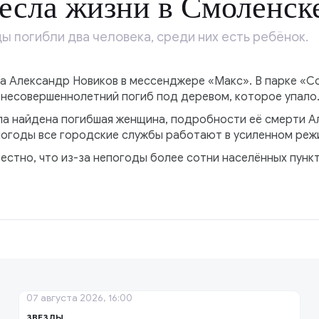
есла жизни в Смоленск
ы погибли два человека, среди них есть ребёнок.
а Александр Новиков в мессенджере «Макс». В парке «С
 несовершеннолетний погиб под деревом, которое упало
ла найдена погибшая женщина, подробности её смерти Ал
погоды все городские службы работают в усиленном режи
звестно, что из-за непогоды более сотни населённых пунк
07 августа 2026, 16:00
ЗВЕЗДЫ