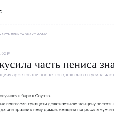
С
ЧАСТЬ ПЕНИСА ЗНАКОМОМУ
 02:19
усила часть пениса зн
щину арестовали после того, как она откусила час
случился в баре в Соуэто.
на пригласил тридцати девятилетнюю женщину поехать к
огда они пришли к нему домой, женщина попросила мужчи