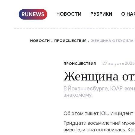
НОВОСТИ
РУБРИКИ
О НА
НОВОСТИ
ПРОИСШЕСТВИЯ
ЖЕНЩИНА ОТКУСИЛА 
27 августа 2025,
ПРОИСШЕСТВИЯ
Женщина отк
В Йоханнесбурге, ЮАР, жен
знакомому.
Об этом пишет IOL. Инцидент 
Тридцати восьмилетний мужчи
вместе, и она согласилась. К