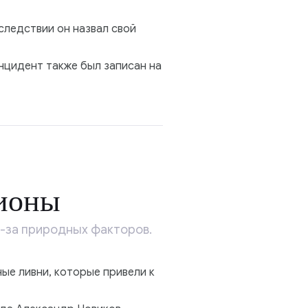
оследствии он назвал свой
нцидент также был записан на
гионы
з-за природных факторов.
ые ливни, которые привели к