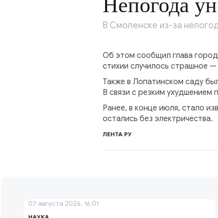
Непогода ун
В Смоленске из-за непогод
Об этом сообщил глава город
стихии случилось страшное —
Также в Лопатинском саду бы
В связи с резким ухудшением 
Ранее, в конце июля, стало и
остались без электричества.
ЛЕНТА РУ
07 августа 2026, 16:01
НАУКА