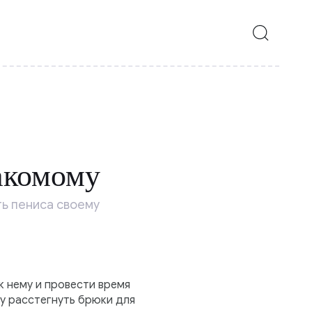
акомому
ть пениса своему
 нему и провести время
ну расстегнуть брюки для