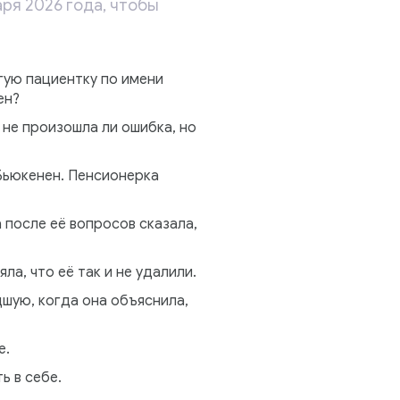
аря 2026 года, чтобы
гую пациентку по имени
ен?
 не произошла ли ошибка, но
Бьюкенен. Пенсионерка
а после её вопросов сказала,
ла, что её так и не удалили.
шую, когда она объяснила,
е.
ь в себе.