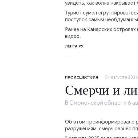
увидеть, как волна накрывает 
Турист сумел сгруппироваться,
поступок самым необдуманным
Ранее на Канарских островах 
видео.
ЛЕНТА РУ
07 августа 2026,
ПРОИСШЕСТВИЯ
Смерчи и ли
В Смоленской области 6 а
Об этом проинформировало ре
разрушениям: смерч разнёс пл