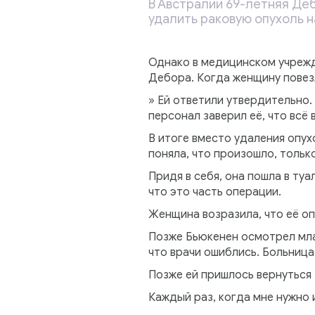
В Австралии 69-летняя Деб
удалить раковую опухоль н
Однако в медицинском учрежд
Дебора. Когда женщину повезл
» Ей ответили утвердительно.
персонал заверил её, что всё 
В итоге вместо удаления опух
поняла, что произошло, тольк
Придя в себя, она пошла в туа
что это часть операции.
Женщина возразила, что её опу
Позже Бьюкенен осмотрел мла
что врачи ошиблись. Больница
Позже ей пришлось вернуться 
Каждый раз, когда мне нужно и