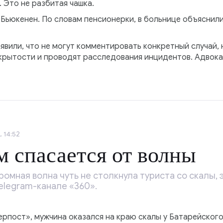
. Это не разбитая чашка.
 Бьюкенен. По словам пенсионерки, в больнице объяснили
вили, что не могут комментировать конкретный случай, 
рытости и проводят расследования инцидентов. Адвокат
 14:52
м спасается от волны
ромная волна чуть не столкнула туриста со скалы,
Telegram-канале «360».
рпост», мужчина оказался на краю скалы у Батарейског