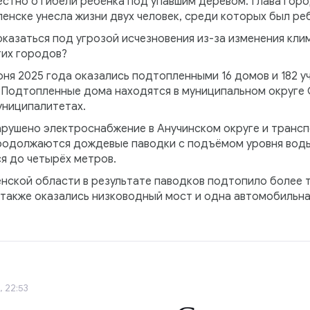
вестно о гибели ребёнка под упавшим деревом. Глава го
енске унесла жизни двух человек, среди которых был ре
казаться под угрозой исчезновения из-за изменения кли
их городов?
юня 2025 года оказались подтопленными 16 домов и 182 у
 Подтопленные дома находятся в муниципальном округе 
униципалитетах.
арушено электроснабжение в Анучинском округе и транс
родолжаются дождевые паводки с подъёмом уровня воды н
я до четырёх метров.
енской области в результате паводков подтопило более 
 также оказались низководный мост и одна автомобильна
 22:53