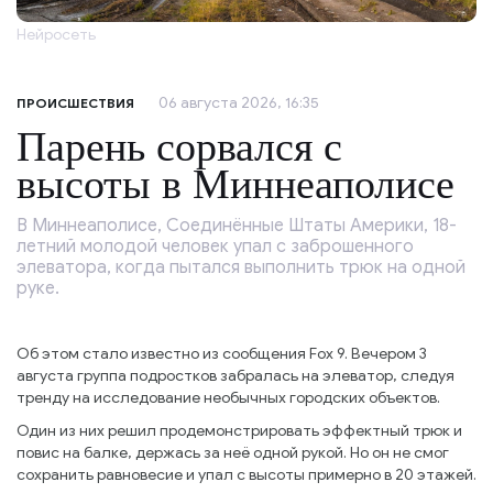
Нейросеть
06 августа 2026, 16:35
ПРОИСШЕСТВИЯ
Парень сорвался с
высоты в Миннеаполисе
В Миннеаполисе, Соединённые Штаты Америки, 18-
летний молодой человек упал с заброшенного
элеватора, когда пытался выполнить трюк на одной
руке.
Об этом стало известно из сообщения Fox 9. Вечером 3
августа группа подростков забралась на элеватор, следуя
тренду на исследование необычных городских объектов.
Один из них решил продемонстрировать эффектный трюк и
повис на балке, держась за неё одной рукой. Но он не смог
сохранить равновесие и упал с высоты примерно в 20 этажей.