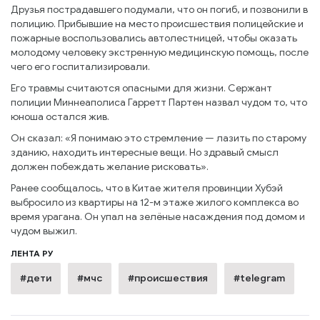
Друзья пострадавшего подумали, что он погиб, и позвонили в
полицию. Прибывшие на место происшествия полицейские и
пожарные воспользовались автолестницей, чтобы оказать
молодому человеку экстренную медицинскую помощь, после
чего его госпитализировали.
Его травмы считаются опасными для жизни. Сержант
полиции Миннеаполиса Гарретт Партен назвал чудом то, что
юноша остался жив.
Он сказал: «Я понимаю это стремление — лазить по старому
зданию, находить интересные вещи. Но здравый смысл
должен побеждать желание рисковать».
Ранее сообщалось, что в Китае жителя провинции Хубэй
выбросило из квартиры на 12-м этаже жилого комплекса во
время урагана. Он упал на зелёные насаждения под домом и
чудом выжил.
ЛЕНТА РУ
#дети
#мчс
#происшествия
#telegram