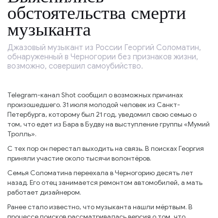
обстоятельства смерти
музыканта
Джазовый музыкант из России Георгий Соломатин,
обнаруженный в Черногории без признаков жизни,
возможно, совершил самоубийство.
Telegram-канал Shot сообщил о возможных причинах
произошедшего. 31 июля молодой человек из Санкт-
Петербурга, которому был 21 год, уведомил свою семью о
том, что едет из Бара в Будву на выступление группы «Мумий
Тролль».
С тех пор он перестал выходить на связь. В поисках Георгия
приняли участие около тысячи волонтёров.
Семья Соломатина переехала в Черногорию десять лет
назад. Его отец занимается ремонтом автомобилей, а мать
работает дизайнером.
Ранее стало известно, что музыканта нашли мёртвым. В
процессе поисков рассматривалась версия о том, что