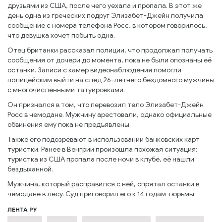
друзьями из США, после чего уехала и пропала. В этот же
день одна из греческих подруг Элизабет-Джейн получила
сообщение с номера телефона Росс, в котором говорилось,
что девушка хочет побыть одна.
Отец британки рассказал полиции, что продолжал получать
сообщения от дочери до момента, пока не были опознаны её
останки. Записи с камер видеонаблюдения помогли
полицейским выйти на след 26-летнего бездомного мужчины
с многочисленными татуировками.
Он признался в том, что перевозил тело Элизабет-Джейн
Росс в чемодане. Мужчину арестовали, однако официальные
обвинения ему пока не предъявлены.
Также его подозревают в использовании банковских карт
туристки. Ранее в Венгрии произошла похожая ситуация:
туристка из США пропала после ночи в клубе, её нашли
бездыханной.
Мужчина, который расправился с ней, спрятал останки в
чемодане в лесу. Суд приговорил его к 14 годам тюрьмы.
ЛЕНТА РУ