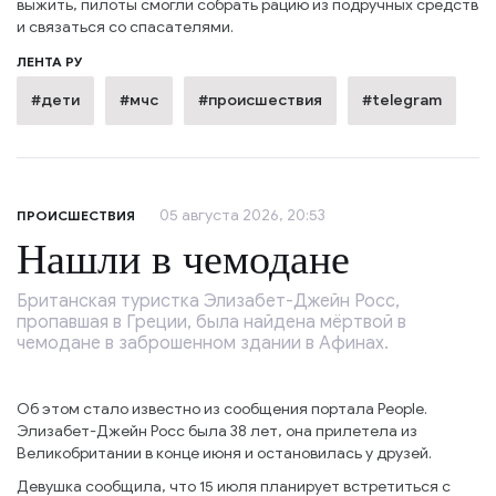
выжить, пилоты смогли собрать рацию из подручных средств
и связаться со спасателями.
ЛЕНТА РУ
#дети
#мчс
#происшествия
#telegram
05 августа 2026, 20:53
ПРОИСШЕСТВИЯ
Нашли в чемодане
Британская туристка Элизабет-Джейн Росс,
пропавшая в Греции, была найдена мёртвой в
чемодане в заброшенном здании в Афинах.
Об этом стало известно из сообщения портала People.
Элизабет-Джейн Росс была 38 лет, она прилетела из
Великобритании в конце июня и остановилась у друзей.
Девушка сообщила, что 15 июля планирует встретиться с