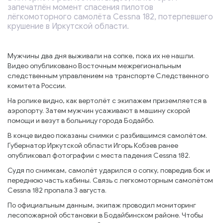
запечатлён момент спасения пилотов
лёгкомоторного самолёта Cessna 182, потерпевшего
крушение в Иркутской области.
Мужчины два дня выживали на сопке, пока их не нашли.
Видео опубликовано Восточным межрегиональным
следственным управлением на транспорте Следственного
комитета России.
На ролике видно, как вертолёт с экипажем приземляется в
аэропорту. Затем мужчин усаживают в машину скорой
помощи и везут в больницу города Бодайбо.
В конце видео показаны снимки с разбившимся самолётом.
Губернатор Иркутской области Игорь Кобзев ранее
опубликовал фотографии с места падения Cessna 182.
Судя по снимкам, самолёт ударился о сопку, повредив бок и
переднюю часть кабины. Связь с легкомоторным самолётом
Cessna 182 пропала 3 августа.
По официальным данным, экипаж проводил мониторинг
лесопожарной обстановки в Бодайбинском районе. Чтобы