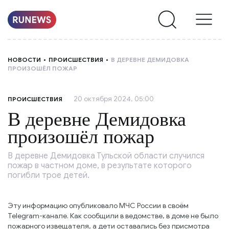
НОВОСТИ
НОВОСТИ
ПРОИСШЕСТВИЯ
В ДЕРЕВНЕ ДЕМИДОВКА
ПРОИЗОШЁЛ ПОЖАР
РУБРИКИ
20 октября 2024, 05:00
ПРОИСШЕСТВИЯ
О
В деревне Демидовка
НАС
произошёл пожар
В деревне Демидовка Тульской области случился
пожар в частном доме, в результате которого
погибли трое детей.
Эту информацию опубликовало МЧС России в своём
Telegram-канале. Как сообщили в ведомстве, в доме не было
пожарного извещателя, а дети оставались без присмотра