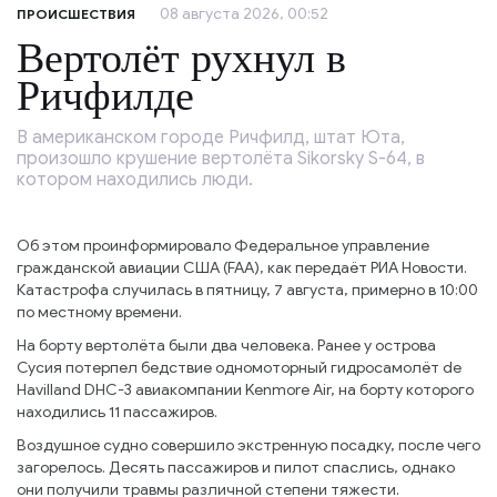
08 августа 2026, 00:52
ПРОИСШЕСТВИЯ
Вертолёт рухнул в
Ричфилде
В американском городе Ричфилд, штат Юта,
произошло крушение вертолёта Sikorsky S-64, в
котором находились люди.
Об этом проинформировало Федеральное управление
гражданской авиации США (FAA), как передаёт РИА Новости.
Катастрофа случилась в пятницу, 7 августа, примерно в 10:00
по местному времени.
На борту вертолёта были два человека. Ранее у острова
Сусия потерпел бедствие одномоторный гидросамолёт de
Havilland DHC-3 авиакомпании Kenmore Air, на борту которого
находились 11 пассажиров.
Воздушное судно совершило экстренную посадку, после чего
загорелось. Десять пассажиров и пилот спаслись, однако
они получили травмы различной степени тяжести.