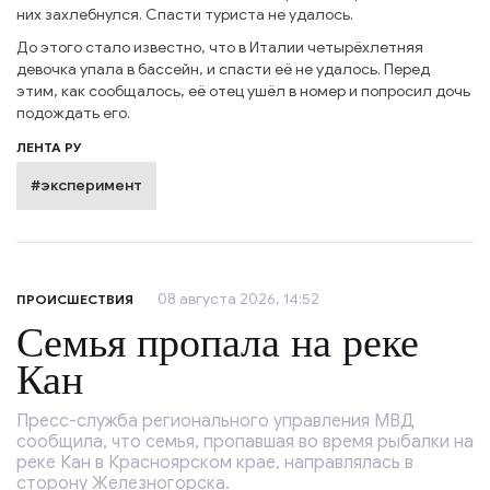
них захлебнулся. Спасти туриста не удалось.
До этого стало известно, что в Италии четырёхлетняя
девочка упала в бассейн, и спасти её не удалось. Перед
этим, как сообщалось, её отец ушёл в номер и попросил дочь
подождать его.
ЛЕНТА РУ
#эксперимент
08 августа 2026, 14:52
ПРОИСШЕСТВИЯ
Семья пропала на реке
Кан
Пресс-служба регионального управления МВД
сообщила, что семья, пропавшая во время рыбалки на
реке Кан в Красноярском крае, направлялась в
сторону Железногорска.