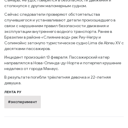
Самары, не удостоверился в безопасности движения и
столкнулся с другим маломерным судном.
Сейчас следователи проверяют обстоятельства
случившегося и устанавливают детали произошедшего в
связи с нарушением правил безопасности движения и
эксплуатации внутреннего водного транспорта. Ранее в
Бразилии в районе «Слияние вод» рек Риу-Негру и
Солимойнс затонуло туристическое судно Lima de Abreu XV с
десятками пассажиров.
Инцидент произошёл 13 февраля. Пассажирский катер
направлялся в Нова-Олинда-ду-Норте и потерпел крушение
недалеко от города Манаус.
В результате погибли трёхлетняя девочка и 22-летняя
девушка.
ЛЕНТА РУ
#эксперимент