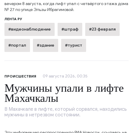
вечером 8 августа, когда лифт упал с четвёртого этажа дома
№ 27 по улице Эльзы Ибрагимовой.
ЛЕНТА РУ
#видеонаблюдение
#штраф
#23 февраля
#портал
#здание
#турист
09 августа 2026, 00:35
ПРОИСШЕСТВИЯ
Мужчины упали в лифте
Махачкалы
В Махачкале в лифте, который сорвался, находились
мужчины в нетрезвом состоянии.
Эту информацию распространило РИА Новости, ссылаясь на