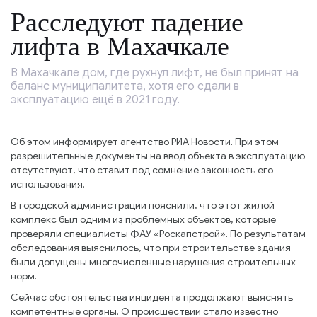
Расследуют падение
лифта в Махачкале
В Махачкале дом, где рухнул лифт, не был принят на
баланс муниципалитета, хотя его сдали в
эксплуатацию ещё в 2021 году.
Об этом информирует агентство РИА Новости. При этом
разрешительные документы на ввод объекта в эксплуатацию
отсутствуют, что ставит под сомнение законность его
использования.
В городской администрации пояснили, что этот жилой
комплекс был одним из проблемных объектов, которые
проверяли специалисты ФАУ «Роскапстрой». По результатам
обследования выяснилось, что при строительстве здания
были допущены многочисленные нарушения строительных
норм.
Сейчас обстоятельства инцидента продолжают выяснять
компетентные органы. О происшествии стало известно