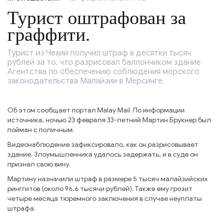
Турист оштрафован за
граффити.
Турист из Чехии получил штраф в десятки тысяч
рублей за то, что разрисовал баллончиком здание
Агентства по обеспечению соблюдения морского
законодательства Малайзии в Мерсинге.
Об этом сообщает портал Malay Mail. По информации
источника, ночью 23 февраля 33-летний Мартин Брукнер был
пойман с поличным.
Видеонаблюдение зафиксировало, как он разрисовывает
здание. Злоумышленника удалось задержать, и в суде он
признал свою вину.
Мартину назначили штраф в размере 5 тысяч малайзийских
ринггитов (около 96,6 тысячи рублей). Также ему грозит
четыре месяца тюремного заключения в случае неуплаты
штрафа.