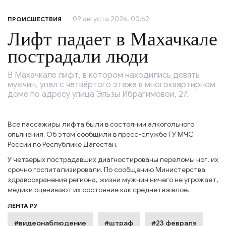
09 августа 2026, 00:52
ПРОИСШЕСТВИЯ
Лифт падает в Махачкале
пострадали люди
В Махачкале лифт, в котором находились девять
мужчин, упал с четвёртого этажа в многоквартирном
доме по адресу улица Эльзы Ибрагимовой, 27.
Все пассажиры лифта были в состоянии алкогольного
опьянения. Об этом сообщили в пресс-службе ГУ МЧС
России по Республике Дагестан.
У четверых пострадавших диагностированы переломы ног, их
срочно госпитализировали. По сообщению Министерства
здравоохранения региона, жизни мужчин ничего не угрожает,
медики оценивают их состояние как среднетяжелое.
ЛЕНТА РУ
#видеонаблюдение
#штраф
#23 февраля