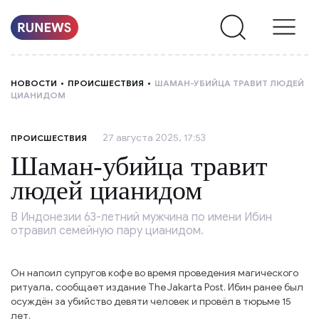
НОВОСТИ
НОВОСТИ
ПРОИСШЕСТВИЯ
ШАМАН-УБИЙЦА ТРАВИТ ЛЮДЕЙ
ЦИАНИДОМ
РУБРИКИ
27 августа 2025, 17:53
ПРОИСШЕСТВИЯ
О
Шаман-убийца травит
НАС
людей цианидом
В Индонезии 63-летний мужчина по имени Ибин
отравил семейную пару цианидом.
Он напоил супругов кофе во время проведения магического
ритуала, сообщает издание The Jakarta Post. Ибин ранее был
осуждён за убийство девяти человек и провёл в тюрьме 15
лет.