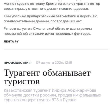
меняет курс не по плану. Кроме того, из-за урагана ветер
сорвал крышу с частного дома и повалил деревья.
Они упали на припаркованные автомобили и дороги. По
предварительным данным, пострадавших нет.
Ранее в августе в Смоленской области ввели режим
чрезвычайной ситуации из-за природных факторов.
ЛЕНТА РУ
09 августа 2026, 12:18
ПРОИСШЕСТВИЯ
Турагент обманывает
туристов
Казахстанская турагент Индира Абдикаримова
обманула десятки россиян, продав им фальшивые
туры на концерт группы BTS в Пусане.