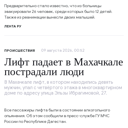
Предварительно стало известно, что из больницы
эвакуировали 26 человек, среди которых было 12 детей.
Также из реанимации вынесли двоих малышей.
ЛЕНТА РУ
09 августа 2026, 00:52
ПРОИСШЕСТВИЯ
Лифт падает в Махачкале
пострадали люди
В Махачкале лифт, в котором находились девять
мужчин, упал с четвёртого этажа в многоквартирном
доме по адресу улица Эльзы Ибрагимовой, 27.
Все пассажиры лифта были в состоянии алкогольного
опьянения. Об этом сообщили в пресс-службе ГУ МЧС
России по Республике Дагестан.