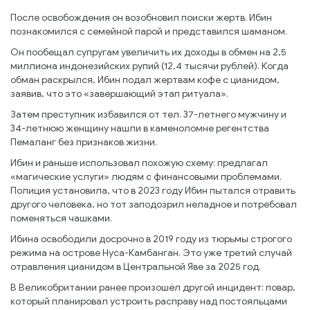
После освобождения он возобновил поиски жертв. Ибин
познакомился с семейной парой и представился шаманом.
Он пообещал супругам увеличить их доходы в обмен на 2,5
миллиона индонезийских рупий (12,4 тысячи рублей). Когда
обман раскрылся, Ибин подал жертвам кофе с цианидом,
заявив, что это «завершающий этап ритуала».
Затем преступник избавился от тел. 37-летнего мужчину и
34-летнюю женщину нашли в каменоломне регентства
Пемаланг без признаков жизни.
Ибин и раньше использовал похожую схему: предлагал
«магические услуги» людям с финансовыми проблемами.
Полиция установила, что в 2023 году Ибин пытался отравить
другого человека, но тот заподозрил неладное и потребовал
поменяться чашками.
Ибина освободили досрочно в 2019 году из тюрьмы строгого
режима на острове Нуса-Камбанган. Это уже третий случай
отравления цианидом в Центральной Яве за 2025 год.
В Великобритании ранее произошёл другой инцидент: повар,
который планировал устроить расправу над постояльцами