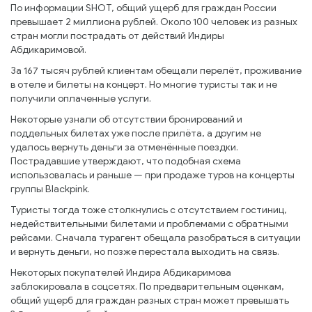
По информации SHOT, общий ущерб для граждан России
превышает 2 миллиона рублей. Около 100 человек из разных
стран могли пострадать от действий Индиры
Абдикаримовой.
За 167 тысяч рублей клиентам обещали перелёт, проживание
в отеле и билеты на концерт. Но многие туристы так и не
получили оплаченные услуги.
Некоторые узнали об отсутствии бронирований и
поддельных билетах уже после прилёта, а другим не
удалось вернуть деньги за отменённые поездки.
Пострадавшие утверждают, что подобная схема
использовалась и раньше — при продаже туров на концерты
группы Blackpink.
Туристы тогда тоже столкнулись с отсутствием гостиниц,
недействительными билетами и проблемами с обратными
рейсами. Сначала турагент обещала разобраться в ситуации
и вернуть деньги, но позже перестала выходить на связь.
Некоторых покупателей Индира Абдикаримова
заблокировала в соцсетях. По предварительным оценкам,
общий ущерб для граждан разных стран может превышать