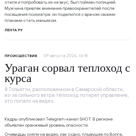
отеля и попробовать их на вкус, был пойман полицией.
Мужчина привлёк внимание правоохранителей после
посещения психиатра: он поделился с врачом своими
планами стать маньяком.
ЛЕНТА РУ
09 августа 2026, 14:18
ПРОИСШЕСТВИЯ
Ураган сорвал теплоход с
курса
В Тольятти, расположенном в Самарской области,
из-за сильного ветра теплоход потерял управление,
это попало на видео.
Кадры опубликовал Telegram-канал SHOT. В регионе
объявлен оранжевый уровень опасности.
Очевидцы сняли на видео, как судно, плывущее по Волге,