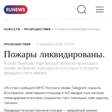
НОВОСТИ
НОВОСТИ
ПРОИСШЕСТВИЯ
ПОЖАРЫ ЛИКВИДИРОВАНЫ.
РУБРИКИ
11 декабря 2024, 04:00
ПРОИСШЕСТВИЯ
О
Пожары ликвидированы.
НАС
В селе Пьянково Курганской области произошёл
пожар на ферме, в результате которого сгорели
двадцать пять свиней.
Об этом сообщило МЧС России в своём Telegram-канале.
Возгорание, охватившее площадь в 160 квадратных метров,
ликвидировали восемь специалистов с помощью трёх единиц
техники.
Предварительная причина пожара — аварийный режим