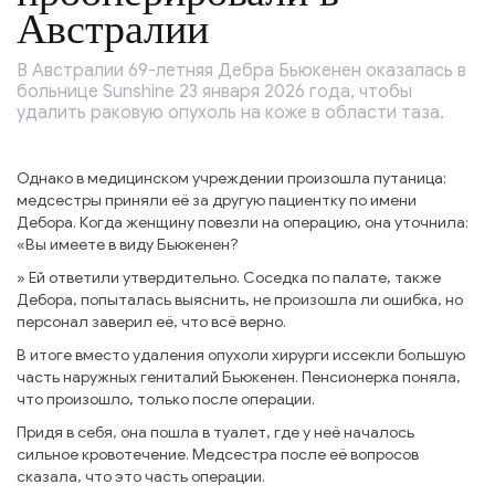
Австралии
В Австралии 69-летняя Дебра Бьюкенен оказалась в
больнице Sunshine 23 января 2026 года, чтобы
удалить раковую опухоль на коже в области таза.
Однако в медицинском учреждении произошла путаница:
медсестры приняли её за другую пациентку по имени
Дебора. Когда женщину повезли на операцию, она уточнила:
«Вы имеете в виду Бьюкенен?
» Ей ответили утвердительно. Соседка по палате, также
Дебора, попыталась выяснить, не произошла ли ошибка, но
персонал заверил её, что всё верно.
В итоге вместо удаления опухоли хирурги иссекли большую
часть наружных гениталий Бьюкенен. Пенсионерка поняла,
что произошло, только после операции.
Придя в себя, она пошла в туалет, где у неё началось
сильное кровотечение. Медсестра после её вопросов
сказала, что это часть операции.