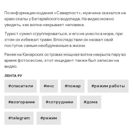
По информации издания «Северпост», мужчина оказался на
краю скалы у Батарейского водопада. На видео можно
увидеть, как волна накрывает человека.
Турист сумел сгруппироваться, и его не унесло в море, при
этом он избежал травм. Впоследствии он назвал свой
поступок самым необдуманным в жизни.
Ранее на Канарских островах мощная волна накрыла пару во
время фотосессии, этот инцидент также был записан на
видео.
ЛЕНТА РУ
#спасатели
#мчс
#пожар
#режим работы
#возгорание
#сотрудники
#дома
#telegram
#режим