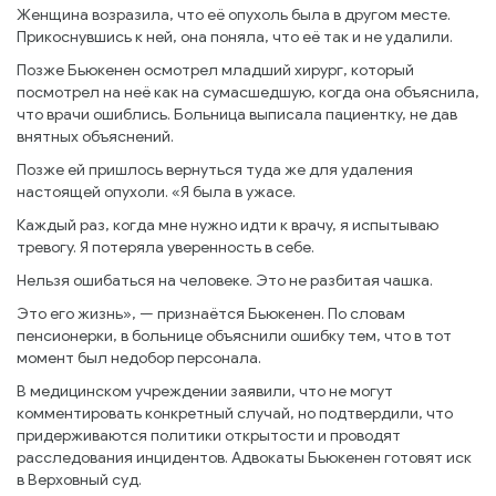
Женщина возразила, что её опухоль была в другом месте.
Прикоснувшись к ней, она поняла, что её так и не удалили.
Позже Бьюкенен осмотрел младший хирург, который
посмотрел на неё как на сумасшедшую, когда она объяснила,
что врачи ошиблись. Больница выписала пациентку, не дав
внятных объяснений.
Позже ей пришлось вернуться туда же для удаления
настоящей опухоли. «Я была в ужасе.
Каждый раз, когда мне нужно идти к врачу, я испытываю
тревогу. Я потеряла уверенность в себе.
Нельзя ошибаться на человеке. Это не разбитая чашка.
Это его жизнь», — признаётся Бьюкенен. По словам
пенсионерки, в больнице объяснили ошибку тем, что в тот
момент был недобор персонала.
В медицинском учреждении заявили, что не могут
комментировать конкретный случай, но подтвердили, что
придерживаются политики открытости и проводят
расследования инцидентов. Адвокаты Бьюкенен готовят иск
в Верховный суд.