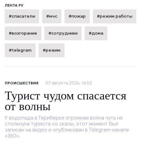
ЛЕНТА РУ
#спасатели
#мчс
#пожар
#режим работы
#возгорание
#сотрудники
#дома
#telegram
#режим
07 августа 2026, 14:52
ПРОИСШЕСТВИЯ
Турист чудом спасается
от волны
У водопада в Териберке огромная волна чуть не
столкнула туриста со скалы, этот момент был
записан на видео и опубликован в Telegram-канале
«360».