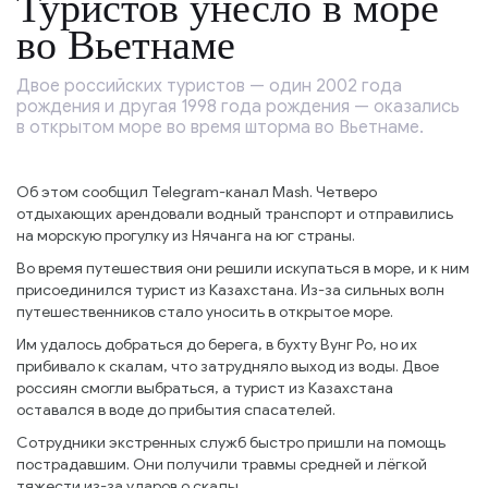
Туристов унесло в море
во Вьетнаме
Двое российских туристов — один 2002 года
рождения и другая 1998 года рождения — оказались
в открытом море во время шторма во Вьетнаме.
Об этом сообщил Telegram-канал Mash. Четверо
отдыхающих арендовали водный транспорт и отправились
на морскую прогулку из Нячанга на юг страны.
Во время путешествия они решили искупаться в море, и к ним
присоединился турист из Казахстана. Из-за сильных волн
путешественников стало уносить в открытое море.
Им удалось добраться до берега, в бухту Вунг Ро, но их
прибивало к скалам, что затрудняло выход из воды. Двое
россиян смогли выбраться, а турист из Казахстана
оставался в воде до прибытия спасателей.
Сотрудники экстренных служб быстро пришли на помощь
пострадавшим. Они получили травмы средней и лёгкой
тяжести из-за ударов о скалы.