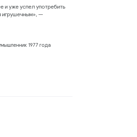
е и уже успел употребить
я игрушечным», —
умышленник 1977 года