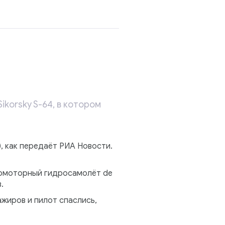
korsky S-64, в котором
 как передаёт РИА Новости.
дномоторный гидросамолёт de
.
жиров и пилот спаслись,