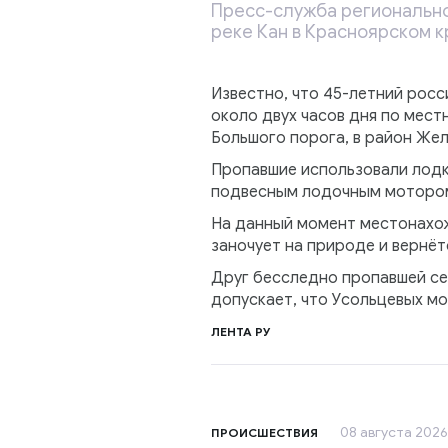
Пресс-служба регионально
реке Кан в Красноярском к
Известно, что 45-летний росси
около двух часов дня по мест
Большого порога, в район Же
Пропавшие использовали лодк
подвесным лодочным мотором.
На данный момент местонахож
заночует на природе и вернёт
Друг бесследно пропавшей сем
допускает, что Усольцевых мог
ЛЕНТА РУ
08 августа 2026
ПРОИСШЕСТВИЯ