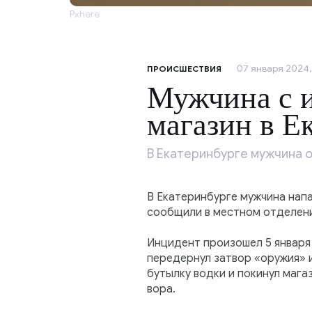
Pxhere
07 января 2024, 
ПРОИСШЕСТВИЯ
Мужчина с 
магазин в Е
В Екатеринбурге мужчина 
В Екатеринбурге мужчина нап
сообщили в местном отделен
Инцидент произошел 5 января 
передернул затвор «оружия» и
бутылку водки и покинул маг
вора.