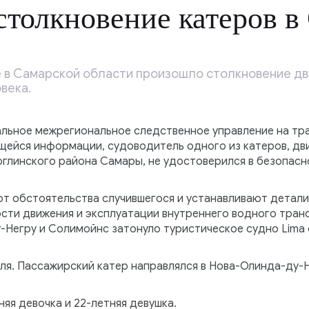
толкновение катеров в
е в Самарской области произошло столкновение дву
века.
льное межрегиональное следственное управление на тр
ейся информации, судоводитель одного из катеров, дви
глинского района Самары, не удостоверился в безопасн
т обстоятельства случившегося и устанавливают детали
ти движения и эксплуатации внутреннего водного транс
-Негру и Солимойнс затонуло туристическое судно Lima 
ля. Пассажирский катер направлялся в Нова-Олинда-ду-
няя девочка и 22-летняя девушка.