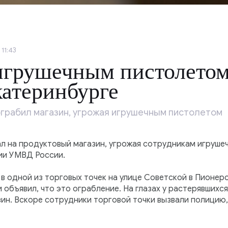
11:43
игрушечным пистолетом
катеринбурге
ограбил магазин, угрожая игрушечным пистолетом
ал на продуктовый магазин, угрожая сотрудникам игруше
ии УМВД России.
в одной из торговых точек на улице Советской в Пионер
 объявил, что это ограбление. На глазах у растерявшихс
азин. Вскоре сотрудники торговой точки вызвали полици