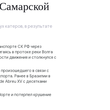
 Самарской
х катеров, в результате
анспорте СК РФ через
гаясь в протоке реки Волга
ости движения и столкнулся с
 произошедшего в связи с
порта. Ранее в Бразилии в
de Abreu XV с десятками
Норте и потерпел крушение