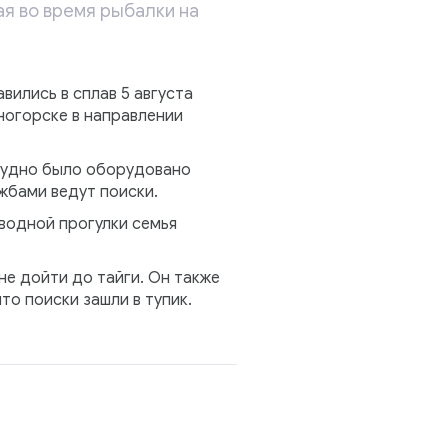
я во время рыбалки на
вились в сплав 5 августа
ногорске в направлении
 судно было оборудовано
бами ведут поиски.
водной прогулки семья
е дойти до тайги. Он также
то поиски зашли в тупик.