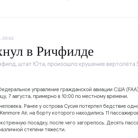
, 00:52
хнул в Ричфилде
филд, штат Юта, произошло крушение вертолёта Si
деральное управление гражданской авиации США (FAA),
у, 7 августа, примерно в 10:00 по местному времени.
 человека. Ранее у острова Сусия потерпел бедствие о
Kenmore Air, на борту которого находились 11 пассажиров
стренную посадку, после чего загорелось. Десять пасса
различной степени тяжести.