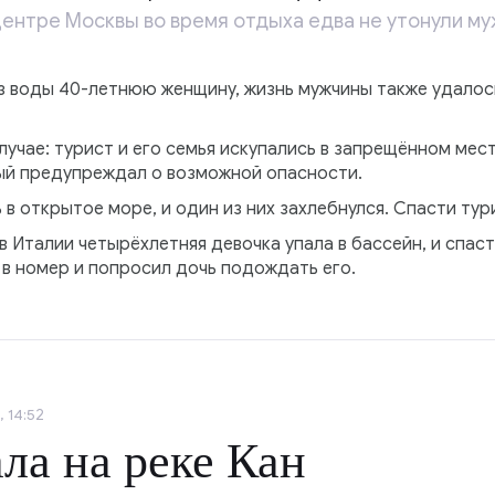
центре Москвы во время отдыха едва не утонули му
з воды 40-летнюю женщину, жизнь мужчины также удалос
учае: турист и его семья искупались в запрещённом мест
ый предупреждал о возможной опасности.
 открытое море, и один из них захлебнулся. Спасти тур
в Италии четырёхлетняя девочка упала в бассейн, и спаст
 в номер и попросил дочь подождать его.
 14:52
ла на реке Кан