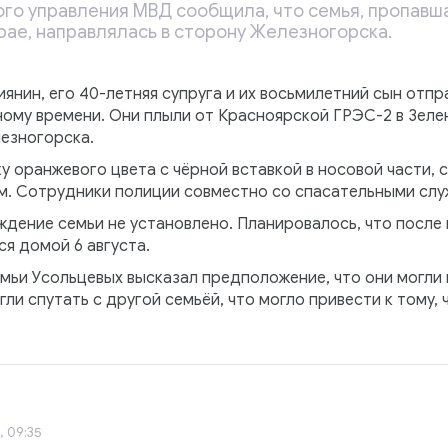
го управления МВД сообщила, что семья, пропавша
рае, направлялась в сторону Железногорска.
янин, его 40-летняя супруга и их восьмилетний сын отпра
ному времени. Они плыли от Красноярской ГРЭС-2 в Зеле
лезногорска.
у оранжевого цвета с чёрной вставкой в носовой части,
 Сотрудники полиции совместно со спасательными служ
дение семьи не установлено. Планировалось, что после 
ся домой 6 августа.
ьи Усольцевых высказал предположение, что они могли н
ли спутать с другой семьёй, что могло привести к тому, ч
, 09:35