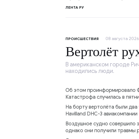
ЛЕНТА РУ
08 августа 2026
ПРОИСШЕСТВИЯ
Вертолёт ру
В американском городе Рич
находились люди.
Об этом проинформировало Фе
Катастрофа случилась в пятниц
На борту вертолёта были два
Havilland DHC-3 авиакомпании 
Воздушное судно совершило эк
однако они получили травмы 