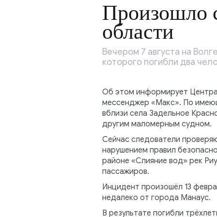
Произошло с
области
Вечером 7 августа на Волг
которого погибли два чело
Об этом информирует Центра
мессенджер «Макс». По имеющ
вблизи села Задельное Красно
другим маломерным судном.
Сейчас следователи проверяю
нарушением правил безопаснос
районе «Слияние вод» рек Риу
пассажиров.
Инцидент произошёл 13 февра
недалеко от города Манаус.
В результате погибли трёхлет