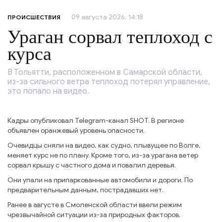
09 августа 2026, 14:18
ПРОИСШЕСТВИЯ
Ураган сорвал теплоход с
курса
В Тольятти, расположенном в Самарской области,
из-за сильного ветра теплоход потерял управление,
это попало на видео.
Кадры опубликовал Telegram-канал SHOT. В регионе
объявлен оранжевый уровень опасности.
Очевидцы сняли на видео, как судно, плывущее по Волге,
меняет курс не по плану. Кроме того, из-за урагана ветер
сорвал крышу с частного дома и повалил деревья.
Они упали на припаркованные автомобили и дороги. По
предварительным данным, пострадавших нет.
Ранее в августе в Смоленской области ввели режим
чрезвычайной ситуации из-за природных факторов.