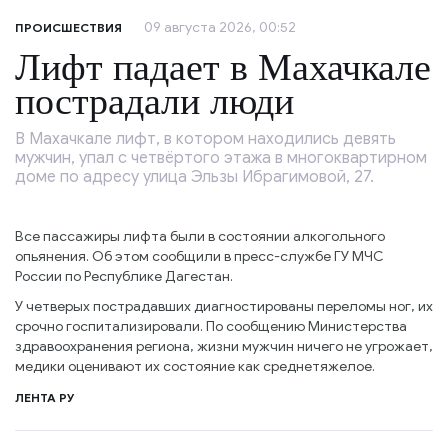
09 августа 2026, 00:52
ПРОИСШЕСТВИЯ
Лифт падает в Махачкале
пострадали люди
В Махачкале лифт, в котором находились девять
мужчин, упал с четвёртого этажа в многоквартирном
доме по адресу улица Эльзы Ибрагимовой, 27.
Все пассажиры лифта были в состоянии алкогольного
опьянения. Об этом сообщили в пресс-службе ГУ МЧС
России по Республике Дагестан.
У четверых пострадавших диагностированы переломы ног, их
срочно госпитализировали. По сообщению Министерства
здравоохранения региона, жизни мужчин ничего не угрожает,
медики оценивают их состояние как среднетяжелое.
ЛЕНТА РУ