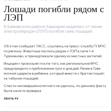
Лошади погибли рядом с
ЛЭП
В Баймакском районе Башкирии недалеко от линии
электропередач (ЛЭП) погибли семь лошадей.
Об этом сообщает ТАСС, ссылаясь на пресс-службу ГУ МЧС
по региону. Животные паслись рядом с ЛЭП в селе 1-е
Туркменово, и принадлежали одному из местных жителей.
Инцидент произошёл после того, как региональное МЧС
предупредило о приближении гроз и дождей. Ранее в Туве
молния ударила в ребёнка, который вместе с братом пошёл
за табуном лошадей.
Спасти несовершеннолетнего не удалось, по данному факту
была начата проверка.
ЛЕНТА РУ