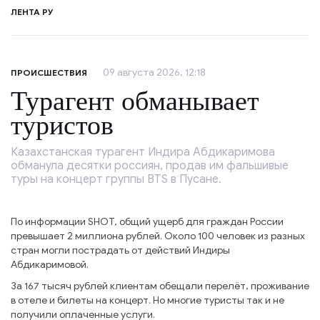
ЛЕНТА РУ
09 августа 2026, 12:18
ПРОИСШЕСТВИЯ
Турагент обманывает
туристов
Казахстанская турагент Индира Абдикаримова
обманула десятки россиян, продав им фальшивые
туры на концерт группы BTS в Пусане.
По информации SHOT, общий ущерб для граждан России
превышает 2 миллиона рублей. Около 100 человек из разных
стран могли пострадать от действий Индиры
Абдикаримовой.
За 167 тысяч рублей клиентам обещали перелёт, проживание
в отеле и билеты на концерт. Но многие туристы так и не
получили оплаченные услуги.