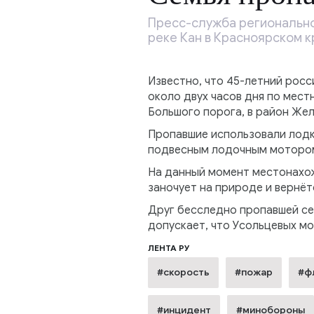
Пресс-служба регионально
реке Кан в Красноярском к
Известно, что 45-летний росси
около двух часов дня по мест
Большого порога, в район Же
Пропавшие использовали лодк
подвесным лодочным мотором.
На данный момент местонахож
заночует на природе и вернёт
Друг бесследно пропавшей сем
допускает, что Усольцевых мог
ЛЕНТА РУ
#скорость
#пожар
#ф
#инцидент
#минобороны