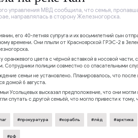
го управления МВД сообщила, что семья, пропавша
рае, направлялась в сторону Железногорска.
янин, его 40-летняя супруга и их восьмилетний сын отпра
ному времени. Они плыли от Красноярской ГРЭС-2 в Зеле
лезногорска.
у оранжевого цвета с чёрной вставкой в носовой части,
 Сотрудники полиции совместно со спасательными служ
дение семьи не установлено. Планировалось, что после 
ся домой 6 августа.
ьи Усольцевых высказал предположение, что они могли н
ли спутать с другой семьёй, что могло привести к тому, ч
лаг
#прокуратура
#корабль
#лёд
#арктика
#рф