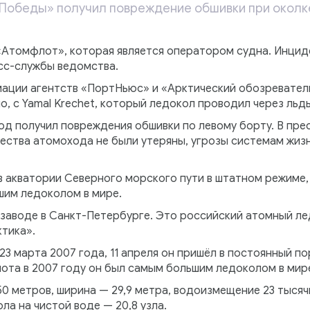
Победы» получил повреждение обшивки при околке
Атомфлот», которая является оператором судна. Инциде
сс-службы ведомства.
ации агентств «ПортНьюс» и «Арктический обозреватель
, с Yamal Krechet, который ледокол проводил через льд
ход получил повреждения обшивки по левому борту. В пр
чества атомохода не были утеряны, угрозы системам жиз
 акватории Северного морского пути в штатном режиме, 
им ледоколом в мире.
заводе в Санкт-Петербурге. Это российский атомный ле
тика».
23 марта 2007 года, 11 апреля он пришёл в постоянный п
ота в 2007 году он был самым большим ледоколом в мир
50 метров, ширина — 29,9 метра, водоизмещение 23 тыся
ла на чистой воде — 20,8 узла.