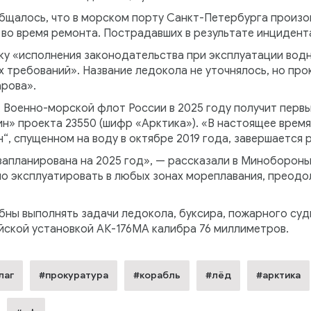
общалось, что в морском порту Санкт-Петербурга произо
во время ремонта. Пострадавших в результате инцидента
ку «исполнения законодательства при эксплуатации вод
требований». Название ледокола не уточнялось, но прок
рова».
, Военно-морской флот России в 2025 году получит перв
н» проекта 23550 (шифр «Арктика»). «В настоящее время
“, спущенном на воду в октябре 2019 года, завершается 
запланирована на 2025 год», — рассказали в Минобороны
о эксплуатировать в любых зонах мореплавания, преодол
ны выполнять задачи ледокола, буксира, пожарного судн
ской установкой АК-176МА калибра 76 миллиметров.
лаг
#прокуратура
#корабль
#лёд
#арктика