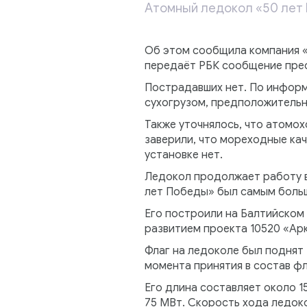
Атомный ледокол «50 лет 
Об этом сообщила компания «
передаёт РБК сообщение пре
Пострадавших нет. По информ
сухогрузом, предположительно
Также уточнялось, что атомо
заверили, что мореходные ка
установке нет.
Ледокол продолжает работу в
лет Победы» был самым больш
Его построили на Балтийском 
развитием проекта 10520 «Арк
Флаг на ледоколе был поднят 
момента принятия в состав фл
Его длина составляет около 1
75 МВт. Скорость хода ледоко