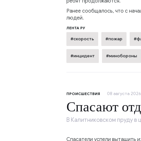
ребят продолжаются.
Ранее сообщалось, что с нача
людей.
ЛЕНТА РУ
#скорость
#пожар
#ф
#инцидент
#минобороны
08 августа 2026,
ПРОИСШЕСТВИЯ
Спасают от
В Калитниковском пруду в 
Спасатели успели вытащить и