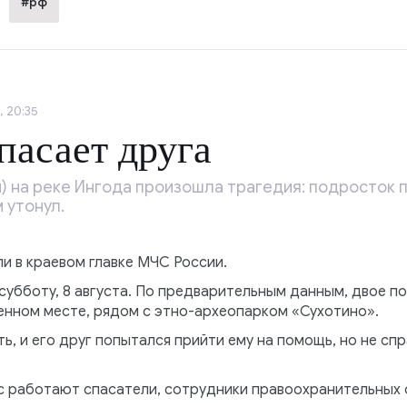
#рф
, 20:35
пасает друга
й) на реке Ингода произошла трагедия: подросток 
м утонул.
и в краевом главке МЧС России.
субботу, 8 августа. По предварительным данным, двое по
енном месте, рядом с этно-археопарком «Сухотино».
ть, и его друг попытался прийти ему на помощь, но не сп
с работают спасатели, сотрудники правоохранительных 