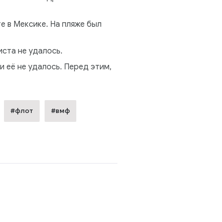
е в Мексике. На пляже был
иста не удалось.
и её не удалось. Перед этим,
#флот
#вмф