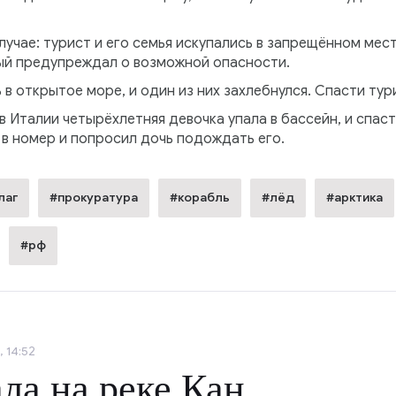
учае: турист и его семья искупались в запрещённом мест
ый предупреждал о возможной опасности.
 открытое море, и один из них захлебнулся. Спасти тур
в Италии четырёхлетняя девочка упала в бассейн, и спаст
 в номер и попросил дочь подождать его.
лаг
#прокуратура
#корабль
#лёд
#арктика
#рф
 14:52
ла на реке Кан