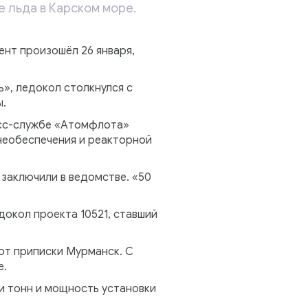
 льда в Карском море.
нт произошёл 26 января,
», ледокол столкнулся с
ы.
есс-службе «Атомфлота»
необеспечения и реакторной
заключили в ведомстве. «50
докол проекта 10521, ставший
орт приписки Мурманск. С
е.
чи тонн и мощность установки