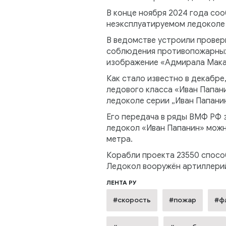
В конце ноября 2024 года со
неэксплуатируемом ледоколе 
В ведомстве устроили провер
соблюдения противопожарных 
изображение «Адмирала Мака
Как стало известно в декабре
ледового класса «Иван Папани
ледоколе серии „Иван Папанин
Его передача в ряды ВМФ РФ 
ледокол «Иван Папанин» можн
метра.
Корабли проекта 23550 способ
Ледокол вооружён артиллерий
ЛЕНТА РУ
#скорость
#пожар
#ф