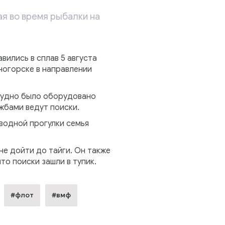
я во время рыбалки на
вились в сплав 5 августа
ногорске в направлении
 судно было оборудовано
бами ведут поиски.
водной прогулки семья
е дойти до тайги. Он также
то поиски зашли в тупик.
#флот
#вмф