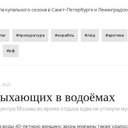
ла купального сезона в Санкт-Петербурге и Ленинградск
лаг
#прокуратура
#корабль
#лёд
#арктика
#рф
 19:01
дыхающих в водоёмах
центре Москвы во время отдыха едва не утонули му
з воды 40-летнюю женщину, жизнь мужчины также удалос