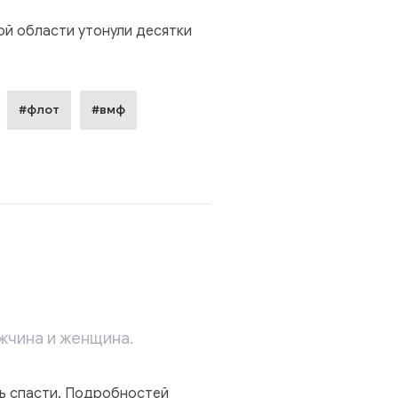
ой области утонули десятки
#флот
#вмф
жчина и женщина.
ь спасти. Подробностей