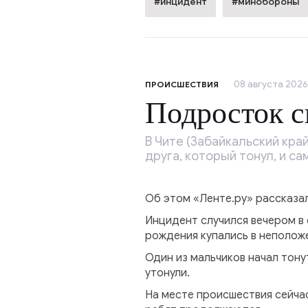
#инцидент
#минобороны
08 августа 2026
ПРОИСШЕСТВИЯ
Подросток с
В Чите (Забайкальский кра
друга, который тонул, и са
Об этом «Ленте.ру» рассказал
Инцидент случился вечером в 
рождения купались в неполож
Один из мальчиков начал тону
утонули.
На месте происшествия сейча