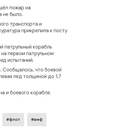
шёл пожар на
 не было.
ного транспорта и
уратура прикрепила к посту
ый патрульный корабль
 на первом патрульном
ряд испытаний.
. Сообщалось, что боевой
евая лёд толщиной до 1,7
а и боевого корабля.
#флот
#вмф