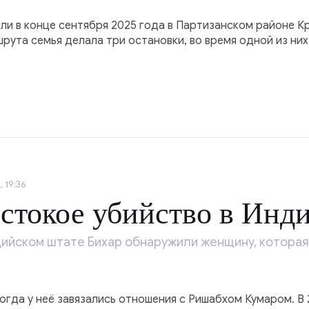
али в конце сентября 2025 года в Партизанском районе К
шрута семья делала три остановки, во время одной из них
 19:36
стокое убийство в Инд
индийском штате Бихар обнаружили женщину, которая
огда у неё завязались отношения с Ришабхом Кумаром. В 