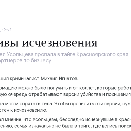
 19:52
ивы исчезновения
ея Усольцева пропала в тайге Красноярского края,
ртнёров по бизнесу.
общил криминалист Михаил Игнатов.
рмацию можно было получить и от коллег, которые работ
вую очередь отрабатывают версии убийства и похищения 
да могли спрятать тела. Чтобы проверить эти версии, ну
стен к исчезновению.
л мнение, что Усольцевы, бесследно исчезнувшие в Красн
ению, семья изначально не была в тайге, где велись поис