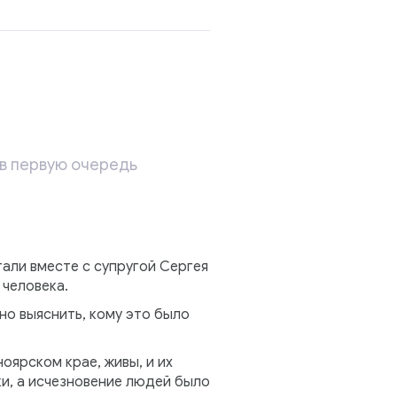
 в первую очередь
али вместе с супругой Сергея
человека.
жно выяснить, кому это было
оярском крае, живы, и их
ки, а исчезновение людей было