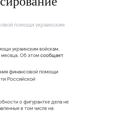
нсирование
совой помощи украинским
мощи украинским войскам.
 месяца. Об этом
сообщает
ания финансовой помощи
сти Российской
обности о фигурантке дела не
вленные в том числе на