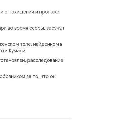
ли о похищении и пропаже
ри во время ссоры, засунул
женском теле, найденном в
оти Кумари.
установлен, расследование
бовником за то, что он