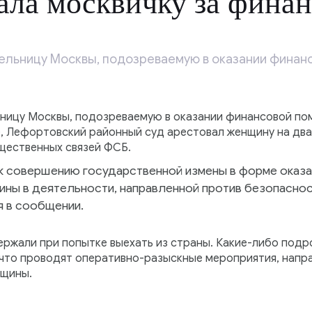
ла москвичку за фина
льницу Москвы, подозреваемую в оказании финан
ицу Москвы, подозреваемую в оказании финансовой по
, Лефортовский районный суд арестовал женщину на два
щественных связей ФСБ.
 к совершению государственной измены в форме оказ
ны в деятельности, направленной против безопасно
 в сообщении.
ержали при попытке выехать из страны. Какие-либо подр
 что проводят оперативно-разыскные мероприятия, напра
нщины.