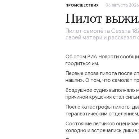
06 августа 2026,
ПРОИСШЕСТВИЯ
Пилот выжил
Пилот самолёта Cessna 182
своей матери и рассказал о
Об этом РИА Новости сообщила
гордиться им.
Первые слова пилота после сп
нашли». О том, что самолёт пр
Воздушное судно выполняло м
причиной крушения стал сильн
После катастрофы пилоты два
терапевтическим отделением,
Состояние лётчиков оценивает
холодно и встречались дикие