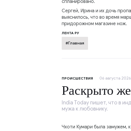
спланировано.
Сергей, Ирина и их дочь проп
выяснилось, что во время мар
придорожном магазине нож.
ЛЕНТА РУ
#Главная
06 августа 2026,
ПРОИСШЕСТВИЯ
Раскрыто же
India Today пишет, что в 
мужа к любовнику.
Чхоти Кумари была замужем, к