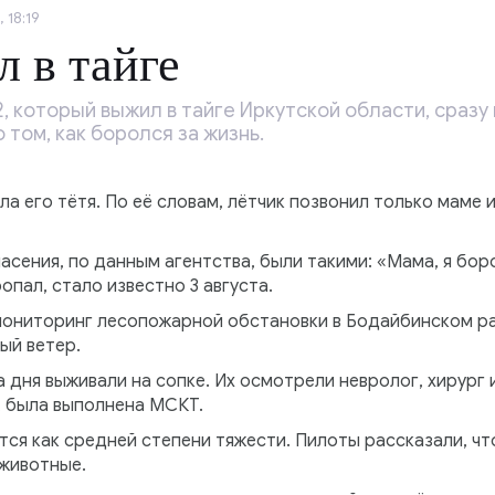
 18:19
 в тайге
, который выжил в тайге Иркутской области, сразу
 том, как боролся за жизнь.
 его тётя. По её словам, лётчик позвонил только маме и
асения, по данным агентства, были такими: «Мама, я боро
опал, стало известно 3 августа.
ониторинг лесопожарной обстановки в Бодайбинском ра
ый ветер.
 дня выживали на сопке. Их осмотрели невролог, хирург
 была выполнена МСКТ.
ся как средней степени тяжести. Пилоты рассказали, что
 животные.