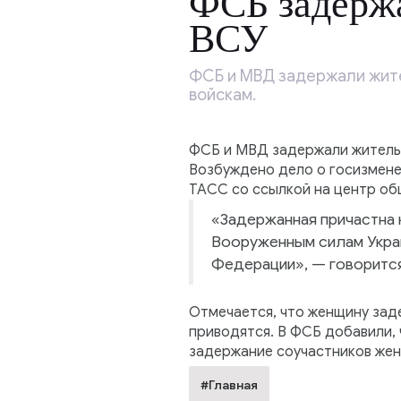
ФСБ задержа
ВСУ
ФСБ и МВД задержали жите
войскам.
ФСБ и МВД задержали жительн
Возбуждено дело о госизмене
ТАСС со ссылкой на центр об
«Задержанная причастна
Вооруженным силам Украи
Федерации», — говорится
Отмечается, что женщину зад
приводятся. В ФСБ добавили,
задержание соучастников же
#Главная