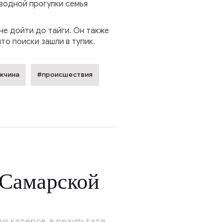
водной прогулки семья
е дойти до тайги. Он также
то поиски зашли в тупик.
жчина
#происшествия
 Самарской
х катеров, в результате