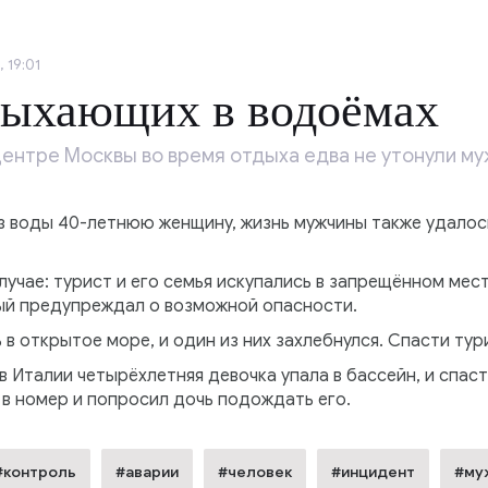
 19:01
дыхающих в водоёмах
центре Москвы во время отдыха едва не утонули му
з воды 40-летнюю женщину, жизнь мужчины также удалос
учае: турист и его семья искупались в запрещённом мест
ый предупреждал о возможной опасности.
 открытое море, и один из них захлебнулся. Спасти тур
в Италии четырёхлетняя девочка упала в бассейн, и спаст
 в номер и попросил дочь подождать его.
#контроль
#аварии
#человек
#инцидент
#му