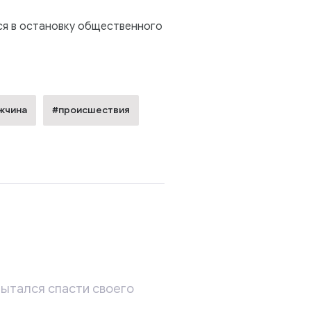
ся в остановку общественного
жчина
#происшествия
пытался спасти своего