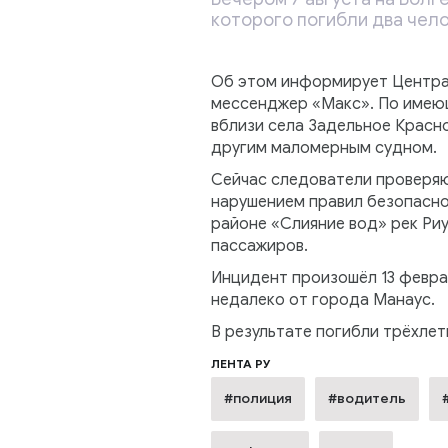
которого погибли два чело
Об этом информирует Центра
мессенджер «Макс». По имеющ
вблизи села Задельное Красно
другим маломерным судном.
Сейчас следователи проверяю
нарушением правил безопаснос
районе «Слияние вод» рек Риу
пассажиров.
Инцидент произошёл 13 февра
недалеко от города Манаус.
В результате погибли трёхлет
ЛЕНТА РУ
#полиция
#водитель