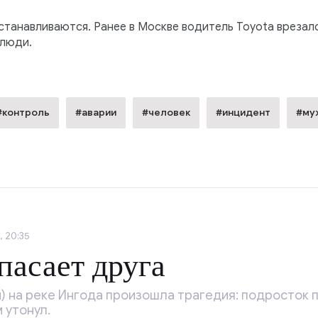
танавливаются. Ранее в Москве водитель Toyota врезал
 люди.
#контроль
#аварии
#человек
#инцидент
#му
, 20:35
пасает друга
й) на реке Ингода произошла трагедия: подросток 
м утонул.