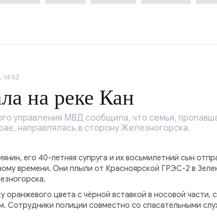
 14:52
ла на реке Кан
го управления МВД сообщила, что семья, пропавша
рае, направлялась в сторону Железногорска.
янин, его 40-летняя супруга и их восьмилетний сын отпра
ному времени. Они плыли от Красноярской ГРЭС-2 в Зеле
лезногорска.
у оранжевого цвета с чёрной вставкой в носовой части,
 Сотрудники полиции совместно со спасательными служ