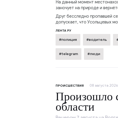
На данный момент местонахож
заночует на природе и вернёт
Друг бесследно пропавшей сем
допускает, что Усольцевых мог
ЛЕНТА РУ
#полиция
#водитель
#telegram
#люди
08 августа 2026
ПРОИСШЕСТВИЯ
Произошло с
области
Вечером 7 августа на Волг