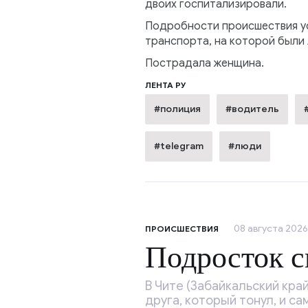
двоих госпитализировали.
Подробности происшествия ус
транспорта, на которой были
Пострадала женщина.
ЛЕНТА РУ
#полиция
#водитель
#telegram
#люди
08 августа 2026
ПРОИСШЕСТВИЯ
Подросток с
В Чите (Забайкальский кра
друга, который тонул, и са