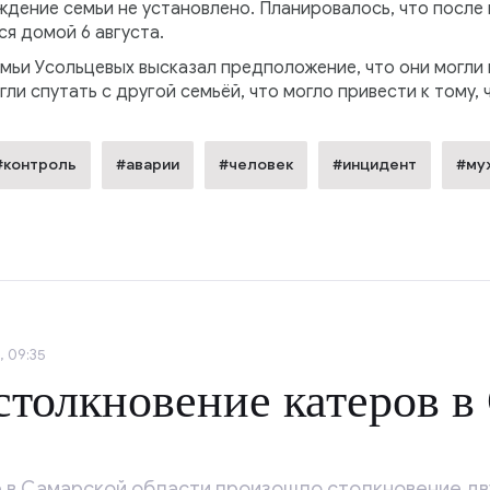
дение семьи не установлено. Планировалось, что после 
ся домой 6 августа.
ьи Усольцевых высказал предположение, что они могли н
ли спутать с другой семьёй, что могло привести к тому, ч
#контроль
#аварии
#человек
#инцидент
#му
, 09:35
толкновение катеров в
е в Самарской области произошло столкновение дву