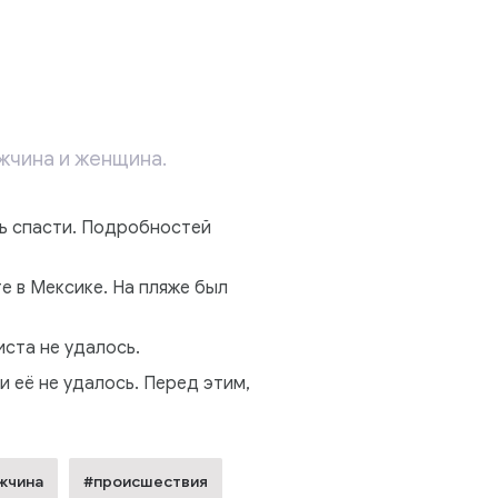
жчина и женщина.
ь спасти. Подробностей
е в Мексике. На пляже был
иста не удалось.
и её не удалось. Перед этим,
жчина
#происшествия