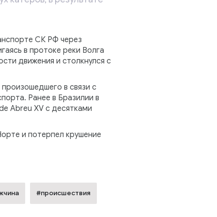
анспорте СК РФ через
гаясь в протоке реки Волга
ости движения и столкнулся с
 произошедшего в связи с
порта. Ранее в Бразилии в
de Abreu XV с десятками
Норте и потерпел крушение
жчина
#происшествия