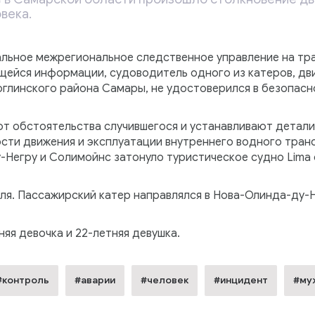
века.
льное межрегиональное следственное управление на тр
ейся информации, судоводитель одного из катеров, дви
глинского района Самары, не удостоверился в безопасн
т обстоятельства случившегося и устанавливают детали
ти движения и эксплуатации внутреннего водного транс
-Негру и Солимойнс затонуло туристическое судно Lima 
ля. Пассажирский катер направлялся в Нова-Олинда-ду-
няя девочка и 22-летняя девушка.
#контроль
#аварии
#человек
#инцидент
#му