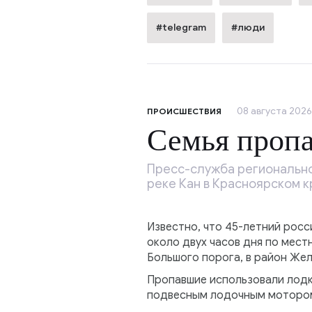
#telegram
#люди
08 августа 2026,
ПРОИСШЕСТВИЯ
Семья пропа
Пресс-служба регионально
реке Кан в Красноярском к
Известно, что 45-летний росси
около двух часов дня по мест
Большого порога, в район Же
Пропавшие использовали лодк
подвесным лодочным мотором.