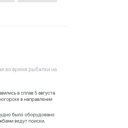
я во время рыбалки на
вились в сплав 5 августа
ногорске в направлении
 судно было оборудовано
бами ведут поиски.