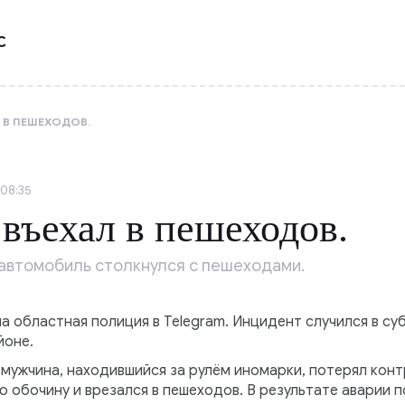
С
 В ПЕШЕХОДОВ.
 08:35
въехал в пешеходов.
автомобиль столкнулся с пешеходами.
областная полиция в Telegram. Инцидент случился в субб
йоне.
мужчина, находившийся за рулём иномарки, потерял кон
ю обочину и врезался в пешеходов. В результате аварии 