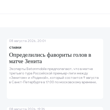
08 августа 2026, 20:01
СТАВКИ
Определились фавориты голов в
матче Зенита
Эксперты Betonmobile предполагают, что в матче
третьего тура Российской премьер-лиги между
«Зенитом» и «Родиной», который состоится 9 августа
в Санкт-Петербурге в 17:00 по московскому времени,
голы забьют полузащитник Максим Глушенков и
нападающий Александр Соболев.
08 августа 2026, 19:35