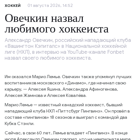
01 августа 2026, 14:52
ХОККЕЙ
Овечкин назвал
любимого хоккеиста
Александр Овечкин, российский нападающий клуба
«Вашингтон Кэпиталс» в Национальной хоккейной
лиге (НХЛ), в интервью на YouTube-канале Fonbet
назвал своего любимого хоккеиста.
Им оказался Марио Лемье. Овечкин также упомянул лучших
воспитанников московского «Динамо», где начинал свою
карьеру, — Алексея Яшина, Александра Афиногенова,
Алексея Жамнова и Алексея Ковалёва.
Марио Лемье — известный канадский хоккеист, бывший
нападающий клуба НХЛ «Питтсбург Пингвинз». Он провёл в
составе «пингвинов» 18 сезонов и выиграл с командой два
Кубка Стэнли.
Сейчас, в свои 60 лет, Лемье владеет «Пингвинз». В конце
июля Александр Овечкин говорил, что на чемпионате мира