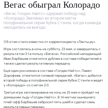
Вегас обыграл Колорадо
«Вегас Голден Найтс» одержал победу над
«Колорадо Эвеланш» во втором матче
полуфинальной серии Кубка Стэнли, когда команда
находилась на выезде.
Об этом стало известно от корреспондента «Ленты.ру».
Игра состоялась в ночь на субботу, 23 мая, и завершилась с
результатом 3:1 в пользу «Вегаса». Российский нападающий
Иван Барбашев отметился дублем в составе победителей и
также сделал результативную передачу.
Ещё один россиянин в составе «Голден Найтс», Павел
Дорофеев, отметился голевой передачей. «Вегас» добился
второй победы в полуфинальной серии Кубка Стэнли и ведёт
у «Колорадо» со счётом 2:0.
Третья игра запланирована на ночь на 25 мая и пройдёт на
домашнем льду «Голден Найтс». В 14 матчах нынешнего
плей-офф Барбашев забросил пять шайб и сделал семь
результативных передач.