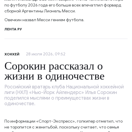
по футболу 2026 года его больше всех впечатлил форвард
сборной Аргентины Лионель Месси.
Овечкин назвал Месси гением футбола.
ЛЕНТА РУ
28 июля 2026, 09:52
ХОККЕЙ
Сорокин рассказал о
жизни в одиночестве
Российский вратарь клуба Национальной хоккейной
лиги (НХЛ) «Нью-Йорк Айлендерс» Илья Сорокин
поделился мыслями о преимуществах жизни в
одиночестве.
По информации «Спорт-Экспресс», голкипер отметил, что
не торопится с женитьбой, поскольку считает, что семья