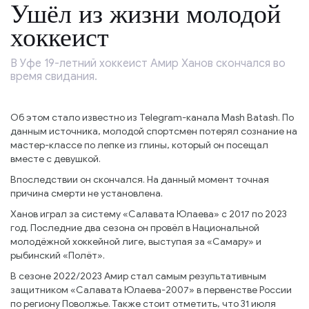
Ушёл из жизни молодой
хоккеист
В Уфе 19-летний хоккеист Амир Ханов скончался во
время свидания.
Об этом стало известно из Telegram-канала Mash Batash. По
данным источника, молодой спортсмен потерял сознание на
мастер-классе по лепке из глины, который он посещал
вместе с девушкой.
Впоследствии он скончался. На данный момент точная
причина смерти не установлена.
Ханов играл за систему «Салавата Юлаева» с 2017 по 2023
год. Последние два сезона он провёл в Национальной
молодёжной хоккейной лиге, выступая за «Самару» и
рыбинский «Полёт».
В сезоне 2022/2023 Амир стал самым результативным
защитником «Салавата Юлаева-2007» в первенстве России
по региону Поволжье. Также стоит отметить, что 31 июля