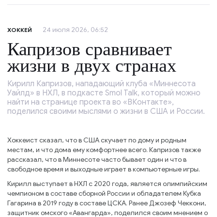
24 июля 2026, 06:52
ХОККЕЙ
Капризов сравнивает
жизни в двух странах
Кирилл Капризов, нападающий клуба «Миннесота
Уайлд» в НХЛ, в подкасте Smol Talk, который можно
найти на странице проекта во «ВКонтакте»,
поделился своими мыслями о жизни в США и России.
Хоккеист сказал, что в США скучает по дому и родным
местам, и что дома ему комфортнее всего. Капризов также
рассказал, что в Миннесоте часто бывает один и что в
свободное время и выходные играет в компьютерные игры.
Кирилл выступает в НХЛ с 2020 года, является олимпийским
чемпионом в составе сборной России и обладателем Кубка
Гагарина в 2019 году в составе ЦСКА. Ранее Джозеф Чеккони,
защитник омского «Авангарда», поделился своим мнением о