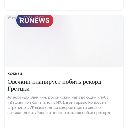
19 июля 2026, 12:00
ХОККЕЙ
Овечкин планирует побить рекорд
Гретцки
Александр Овечкин, российский нападающий клуба
«Вашингтон Кэпиталс» в НХЛ, в интервью Fonbet на
странице в VK высказался о вероятности своего
возвращения в Россию после того, как побьёт рекорд
Уэйна Гретцки по количеству голов с учётом плей-офф.