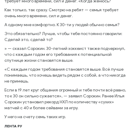
требует много времени, сил и денег. «Когда женюсь?
Как только, так сразу. Смотрю на ребят — семья требует
очень много времени, сил и денег.
А одному мне комфортно. К 30-ти у людей обычно семья?
Это обязательно? Лучше, чтобы тебе постоянно говорили:
Сделай это, сделай то?
» — сказал Сорокин. 30-летний хоккеист также подчеркнул,
что с каждым годом его требования к потенциальной
спутнице жизни становятся выше.
«С каждым годом требования становятся выше. Всё лучше
понимаешь, что хочешь видеть рядом с собой, а что никогда
не примешь.
Если в 19 лет круг общения огромный и тебе почти всё равно,
то к 30 он сильно сужается», — заявил Сорокин. Ранее Илья
Сорокин установил рекорд НХЛ по количеству «сухих»
матчей с 40 и более сейвами за игру.
У него на счету семь таких игр.
ЛЕНТА РУ