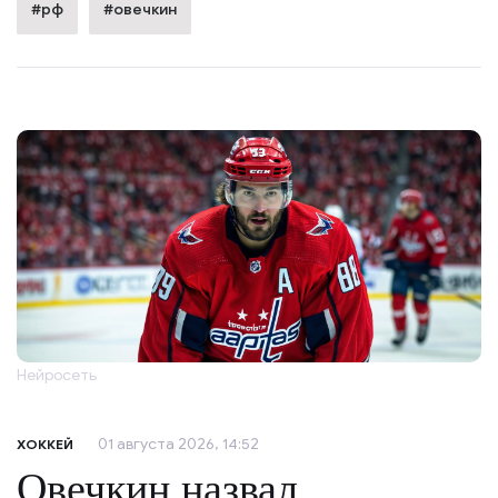
#рф
#овечкин
Нейросеть
01 августа 2026, 14:52
ХОККЕЙ
Овечкин назвал