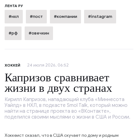
ЛЕНТА РУ
#нхл
#пост
#компании
#instagram
#рф
#овечкин
24 июля 2026, 06:52
ХОККЕЙ
Капризов сравнивает
жизни в двух странах
Кирилл Капризов, нападающий клуба «Миннесота
Уайлд» в НХЛ, в подкасте Smol Talk, который можно
найти на странице проекта во «ВКонтакте»,
поделился своими мыслями о жизни в США и России.
Хоккеист сказал, что в США скучает по дому и родным