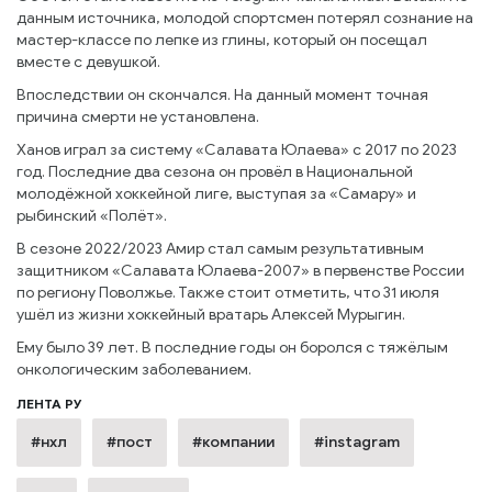
данным источника, молодой спортсмен потерял сознание на
мастер-классе по лепке из глины, который он посещал
вместе с девушкой.
Впоследствии он скончался. На данный момент точная
причина смерти не установлена.
Ханов играл за систему «Салавата Юлаева» с 2017 по 2023
год. Последние два сезона он провёл в Национальной
молодёжной хоккейной лиге, выступая за «Самару» и
рыбинский «Полёт».
В сезоне 2022/2023 Амир стал самым результативным
защитником «Салавата Юлаева-2007» в первенстве России
по региону Поволжье. Также стоит отметить, что 31 июля
ушёл из жизни хоккейный вратарь Алексей Мурыгин.
Ему было 39 лет. В последние годы он боролся с тяжёлым
онкологическим заболеванием.
ЛЕНТА РУ
#нхл
#пост
#компании
#instagram