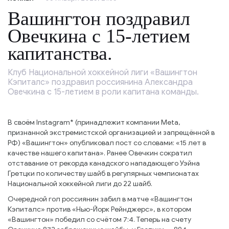
Вашингтон поздравил
Овечкина с 15-летием
капитанства.
Клуб Национальной хоккейной лиги «Вашингтон
Кэпиталс» поздравил россиянина Александра
Овечкина с 15-летием в роли капитана команды.
В своём Instagram* (принадлежит компании Meta,
признанной экстремистской организацией и запрещённой в
РФ) «Вашингтон» опубликовал пост со словами: «15 лет в
качестве нашего капитана». Ранее Овечкин сократил
отставание от рекорда канадского нападающего Уэйна
Гретцки по количеству шайб в регулярных чемпионатах
Национальной хоккейной лиги до 22 шайб.
Очередной гол россиянин забил в матче «Вашингтон
Кэпиталс» против «Нью-Йорк Рейнджерс», в котором
«Вашингтон» победил со счётом 7:4. Теперь на счету