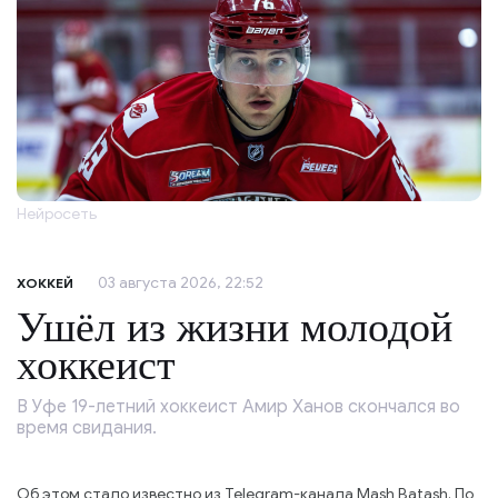
Нейросеть
03 августа 2026, 22:52
ХОККЕЙ
Ушёл из жизни молодой
хоккеист
В Уфе 19-летний хоккеист Амир Ханов скончался во
время свидания.
Об этом стало известно из Telegram-канала Mash Batash. По