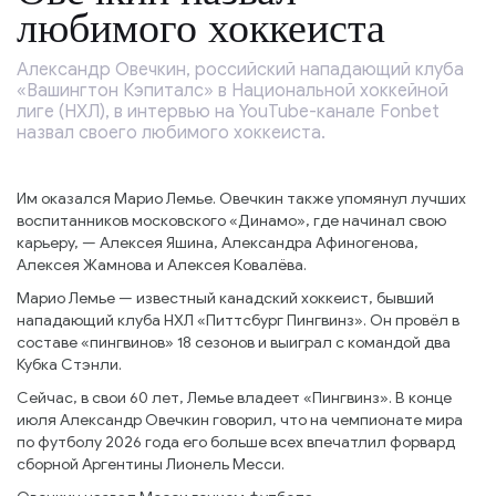
любимого хоккеиста
Александр Овечкин, российский нападающий клуба
«Вашингтон Кэпиталс» в Национальной хоккейной
лиге (НХЛ), в интервью на YouTube-канале Fonbet
назвал своего любимого хоккеиста.
Им оказался Марио Лемье. Овечкин также упомянул лучших
воспитанников московского «Динамо», где начинал свою
карьеру, — Алексея Яшина, Александра Афиногенова,
Алексея Жамнова и Алексея Ковалёва.
Марио Лемье — известный канадский хоккеист, бывший
нападающий клуба НХЛ «Питтсбург Пингвинз». Он провёл в
составе «пингвинов» 18 сезонов и выиграл с командой два
Кубка Стэнли.
Сейчас, в свои 60 лет, Лемье владеет «Пингвинз». В конце
июля Александр Овечкин говорил, что на чемпионате мира
по футболу 2026 года его больше всех впечатлил форвард
сборной Аргентины Лионель Месси.