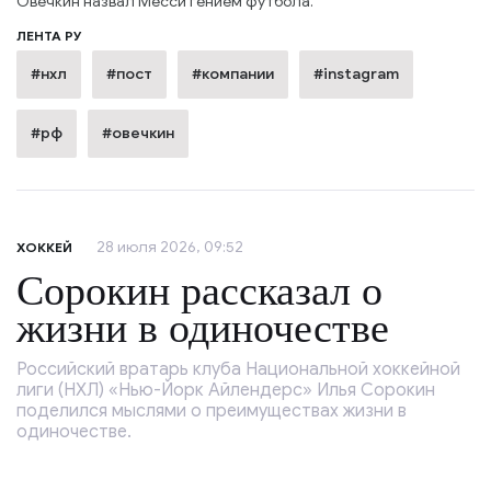
Овечкин назвал Месси гением футбола.
ЛЕНТА РУ
#нхл
#пост
#компании
#instagram
#рф
#овечкин
28 июля 2026, 09:52
ХОККЕЙ
Сорокин рассказал о
жизни в одиночестве
Российский вратарь клуба Национальной хоккейной
лиги (НХЛ) «Нью-Йорк Айлендерс» Илья Сорокин
поделился мыслями о преимуществах жизни в
одиночестве.