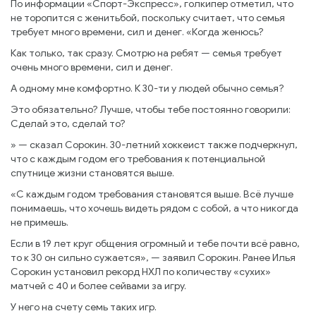
По информации «Спорт-Экспресс», голкипер отметил, что
не торопится с женитьбой, поскольку считает, что семья
требует много времени, сил и денег. «Когда женюсь?
Как только, так сразу. Смотрю на ребят — семья требует
очень много времени, сил и денег.
А одному мне комфортно. К 30-ти у людей обычно семья?
Это обязательно? Лучше, чтобы тебе постоянно говорили:
Сделай это, сделай то?
» — сказал Сорокин. 30-летний хоккеист также подчеркнул,
что с каждым годом его требования к потенциальной
спутнице жизни становятся выше.
«С каждым годом требования становятся выше. Всё лучше
понимаешь, что хочешь видеть рядом с собой, а что никогда
не примешь.
Если в 19 лет круг общения огромный и тебе почти всё равно,
то к 30 он сильно сужается», — заявил Сорокин. Ранее Илья
Сорокин установил рекорд НХЛ по количеству «сухих»
матчей с 40 и более сейвами за игру.
У него на счету семь таких игр.