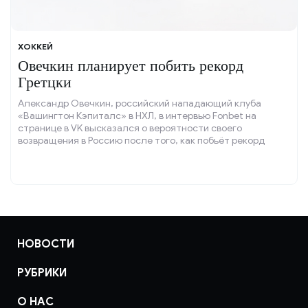
ХОККЕЙ
Овечкин планирует побить рекорд
Гретцки
Александр Овечкин, российский нападающий клуба
«Вашингтон Кэпиталс» в НХЛ, в интервью Fonbet на
странице в VK высказался о вероятности своего
возвращения в Россию после того, как побьёт рекорд
Уэйна Гретцки по количеству голов с учётом плей-офф.
НОВОСТИ
РУБРИКИ
О НАС