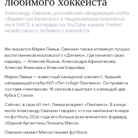
любимого хоккеиста
Александр Овечкин, российский нападающий клуба
«Вашингтон Кэпиталс» в Национальной хоккейной
лиге (НХЛ), в интервью на YouTube-канале Fonbet
назвал своего любимого хоккеиста.
Им оказался Марио Лемье. Овечкин также упомянул лучших
воспитанников московского «Динамо», где начинал свою
карьеру, — Алексея Яшина, Александра Афиногенова,
Алексея Жамнова и Алексея Ковалёва.
Марио Лемье — известный канадский хоккеист, бывший
нападающий клуба НХЛ «Питтсбург Пингвинз». Он провёл в
составе «пингвинов» 18 сезонов и выиграл с командой два
Кубка Стэнли.
Сейчас, в свои 60 лет, Лемье владеет «Пингвинз». В конце
июля Александр Овечкин говорил, что на чемпионате мира
по футболу 2026 года его больше всех впечатлил форвард
сборной Аргентины Лионель Месси.
Овечкин назвал Месси гением футбола.