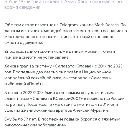
В Уфе 19-летний хоккеист Амир Ханов скончался во
время свидания.
Об этом стало известно из Telegram-канала Mash Batash. По
данным источника, молодой спортсмен потерял сознание на
мастер-классе по лепке из глины, который он посещал
вместе с девушкой.
Впоследствии он скончался. На данный момент точная
причина смерти не установлена.
Ханов играл за систему «Салавата Юлаева» с 2017 по 2023
год. Последние два сезона он провёл в Национальной
молодёжной хоккейной лиге, выступая за «Самару» и
рыбинский «Полёт».
В сезоне 2022/2023 Амир стал самым результативным
защитником «Салавата Юлаева-2007» в первенстве России
по региону Поволжье. Также стоит отметить, что 31 июля
ушёл из жизни хоккейный вратарь Алексей Мурыгин.
Ему было 39 лет. В последние годы он боролся с тяжёлым
онкологическим заболеванием.