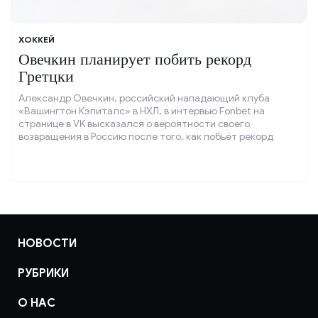
ХОККЕЙ
Овечкин планирует побить рекорд
Гретцки
Александр Овечкин, российский нападающий клуба
«Вашингтон Кэпиталс» в НХЛ, в интервью Fonbet на
странице в VK высказался о вероятности своего
возвращения в Россию после того, как побьёт рекорд
Уэйна Гретцки по количеству голов с учётом плей-офф.
НОВОСТИ
РУБРИКИ
О НАС