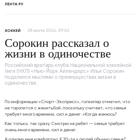
ЛЕНТА РУ
28 июля 2026, 09:52
ХОККЕЙ
Сорокин рассказал о
жизни в одиночестве
Российский вратарь клуба Национальной хоккейной
лиги (НХЛ) «Нью-Йорк Айлендерс» Илья Сорокин
поделился мыслями о преимуществах жизни в
одиночестве.
По информации «Спорт-Экспресс», голкипер отметил, что
не торопится с женитьбой, поскольку считает, что семья
требует много времени, сил и денег. «Когда женюсь?
Как только, так сразу. Смотрю на ребят — семья требует
очень много времени, сил и денег.
А одному мне комфортно. К 30-ти у людей обычно семья?