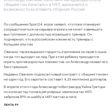
Александр Овечкин, капитан и нападающий клуба
«Вашингтон Кэпиталс» в НХЛ, высказался о
возможности возглавить сборную России.
По сообщению Sport24, игрок заявил, что пока планирует
сосредоточиться на карьере игрока и не хочет совмещать
выступления с должностью играющего тренера. Он
подчеркнул, что в российском хоккее есть тренеры с
большим опытом.
Овечкин также выразил гордость и волнение за своего сына,
когда тот выходит на лёд. При этом ребёнку приходится
играть против взрослых хоккеистов, но Александр назвал его
бесстрашным.
Недавно Овечкин подписал новый контракт с «Вашингтоном»
на один год. Его зарплата составит 4,25 миллиона долларов.
В апреле этого года Александр побил рекорд Уэйна Гретцки
по количеству голов в регулярных чемпионатах НХЛ,
забросив 895-ю шайбу в 1487 матчах в лиге.
ЛЕНТА РУ