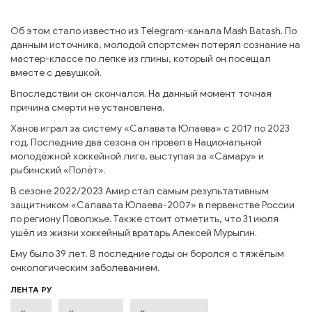
Об этом стало известно из Telegram-канала Mash Batash. По
данным источника, молодой спортсмен потерял сознание на
мастер-классе по лепке из глины, который он посещал
вместе с девушкой.
Впоследствии он скончался. На данный момент точная
причина смерти не установлена.
Ханов играл за систему «Салавата Юлаева» с 2017 по 2023
год. Последние два сезона он провёл в Национальной
молодёжной хоккейной лиге, выступая за «Самару» и
рыбинский «Полёт».
В сезоне 2022/2023 Амир стал самым результативным
защитником «Салавата Юлаева-2007» в первенстве России
по региону Поволжье. Также стоит отметить, что 31 июля
ушёл из жизни хоккейный вратарь Алексей Мурыгин.
Ему было 39 лет. В последние годы он боролся с тяжёлым
онкологическим заболеванием.
ЛЕНТА РУ