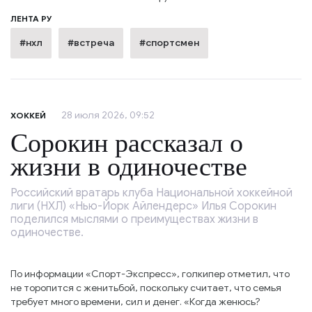
ЛЕНТА РУ
#нхл
#встреча
#спортсмен
28 июля 2026, 09:52
ХОККЕЙ
Сорокин рассказал о
жизни в одиночестве
Российский вратарь клуба Национальной хоккейной
лиги (НХЛ) «Нью-Йорк Айлендерс» Илья Сорокин
поделился мыслями о преимуществах жизни в
одиночестве.
По информации «Спорт-Экспресс», голкипер отметил, что
не торопится с женитьбой, поскольку считает, что семья
требует много времени, сил и денег. «Когда женюсь?