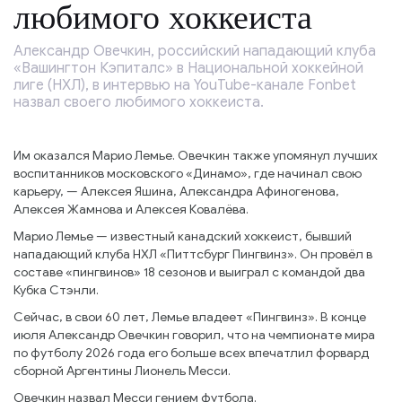
любимого хоккеиста
Александр Овечкин, российский нападающий клуба
«Вашингтон Кэпиталс» в Национальной хоккейной
лиге (НХЛ), в интервью на YouTube-канале Fonbet
назвал своего любимого хоккеиста.
Им оказался Марио Лемье. Овечкин также упомянул лучших
воспитанников московского «Динамо», где начинал свою
карьеру, — Алексея Яшина, Александра Афиногенова,
Алексея Жамнова и Алексея Ковалёва.
Марио Лемье — известный канадский хоккеист, бывший
нападающий клуба НХЛ «Питтсбург Пингвинз». Он провёл в
составе «пингвинов» 18 сезонов и выиграл с командой два
Кубка Стэнли.
Сейчас, в свои 60 лет, Лемье владеет «Пингвинз». В конце
июля Александр Овечкин говорил, что на чемпионате мира
по футболу 2026 года его больше всех впечатлил форвард
сборной Аргентины Лионель Месси.
Овечкин назвал Месси гением футбола.