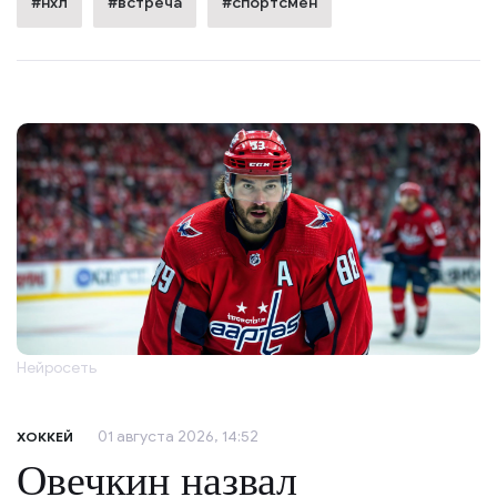
#нхл
#встреча
#спортсмен
Нейросеть
01 августа 2026, 14:52
ХОККЕЙ
Овечкин назвал