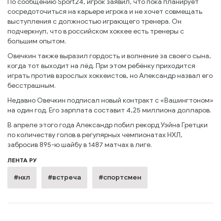
По сообщению Sport24, игрок заявил, что пока планирует
сосредоточиться на карьере игрока и не хочет совмещать
выступления с должностью играющего тренера. Он
подчеркнул, что в российском хоккее есть тренеры с
большим опытом.
Овечкин также выразил гордость и волнение за своего сына,
когда тот выходит на лёд. При этом ребёнку приходится
играть против взрослых хоккеистов, но Александр назвал его
бесстрашным.
Недавно Овечкин подписал новый контракт с «Вашингтоном»
на один год. Его зарплата составит 4,25 миллиона долларов.
В апреле этого года Александр побил рекорд Уэйна Гретцки
по количеству голов в регулярных чемпионатах НХЛ,
забросив 895-ю шайбу в 1487 матчах в лиге.
ЛЕНТА РУ
#нхл
#встреча
#спортсмен