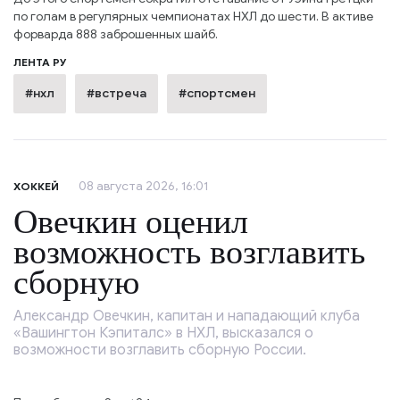
по голам в регулярных чемпионатах НХЛ до шести. В активе
форварда 888 заброшенных шайб.
ЛЕНТА РУ
#нхл
#встреча
#спортсмен
08 августа 2026, 16:01
ХОККЕЙ
Овечкин оценил
возможность возглавить
сборную
Александр Овечкин, капитан и нападающий клуба
«Вашингтон Кэпиталс» в НХЛ, высказался о
возможности возглавить сборную России.