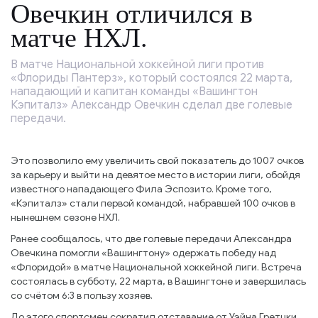
Овечкин отличился в
матче НХЛ.
В матче Национальной хоккейной лиги против
«Флориды Пантерз», который состоялся 22 марта,
нападающий и капитан команды «Вашингтон
Кэпиталз» Александр Овечкин сделал две голевые
передачи.
Это позволило ему увеличить свой показатель до 1007 очков
за карьеру и выйти на девятое место в истории лиги, обойдя
известного нападающего Фила Эспозито. Кроме того,
«Кэпиталз» стали первой командой, набравшей 100 очков в
нынешнем сезоне НХЛ.
Ранее сообщалось, что две голевые передачи Александра
Овечкина помогли «Вашингтону» одержать победу над
«Флоридой» в матче Национальной хоккейной лиги. Встреча
состоялась в субботу, 22 марта, в Вашингтоне и завершилась
со счётом 6:3 в пользу хозяев.
До этого спортсмен сократил отставание от Уэйна Гретцки