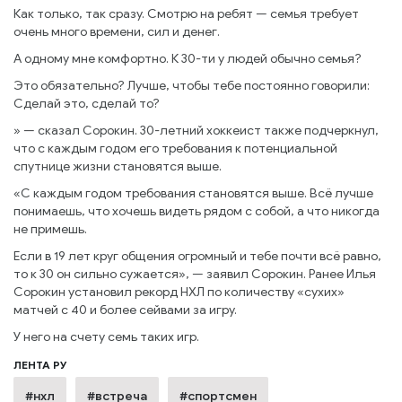
Как только, так сразу. Смотрю на ребят — семья требует
очень много времени, сил и денег.
А одному мне комфортно. К 30-ти у людей обычно семья?
Это обязательно? Лучше, чтобы тебе постоянно говорили:
Сделай это, сделай то?
» — сказал Сорокин. 30-летний хоккеист также подчеркнул,
что с каждым годом его требования к потенциальной
спутнице жизни становятся выше.
«С каждым годом требования становятся выше. Всё лучше
понимаешь, что хочешь видеть рядом с собой, а что никогда
не примешь.
Если в 19 лет круг общения огромный и тебе почти всё равно,
то к 30 он сильно сужается», — заявил Сорокин. Ранее Илья
Сорокин установил рекорд НХЛ по количеству «сухих»
матчей с 40 и более сейвами за игру.
У него на счету семь таких игр.
ЛЕНТА РУ
#нхл
#встреча
#спортсмен