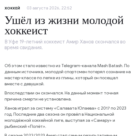
03 августа 2026, 22:52
ХОККЕЙ
Ушёл из жизни молодой
хоккеист
В Уфе 19-летний хоккеист Амир Ханов скончался во
время свидания.
Об этом стало известно из Telegram-канала Mash Batash. По
данным источника, молодой спортсмен потерял сознание на
мастер-классе по лепке из глины, который он посещал
вместе с девушкой.
Впоследствии он скончался. На данный момент точная
причина смерти не установлена.
Ханов играл за систему «Салавата Юлаева» с 2017 по 2023
год. Последние два сезона он провёл в Национальной
молодёжной хоккейной лиге, выступая за «Самару» и
рыбинский «Полёт».
В сезоне 2022/2023 Амир стал самым результативным