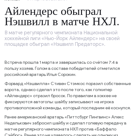
Айлендерс обыграл
Нэшвилл в матче НХЛ.
В матче регулярного чемпионата Национальной
хоккейной лиги «Нью-Йорк Айлендерс» на своей
площадке обыграл «Нэшвилл Предаторс».
Встреча прошла 1 марта и завершилась со счётом 7:4 в
пользу хозяев. Голом в составе победителей отметился
российский вратарь Илья Сорокин.
Форвард «Нэшвилла» Стивен Стэмкос поразил собственные
ворота, однако сделал это после того, как голкипер
«Айлендерс» отразил бросок. По правилам в хоккее не
фиксируются автоголы: шайбу записывают на игрока
противоположной команды, который последним её коснулся.
Ранее американский вратарь «Питтсбург Пингвинс» Алекс
Неделькович забросил шайбу и сделал голевую передачу в
матче регулярного чемпионата НХЛ против «Баффало
Сэйбрс». Ранее это не удавалось сделать ни одному из