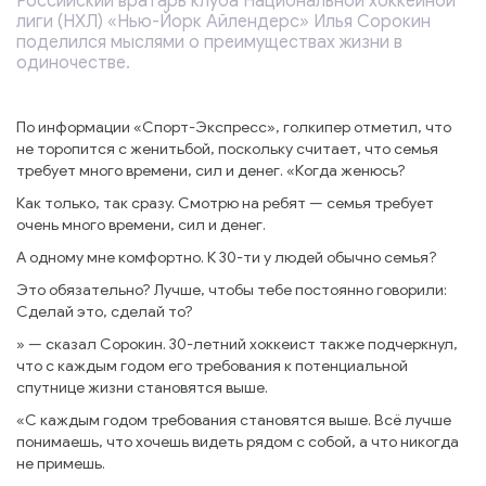
Российский вратарь клуба Национальной хоккейной
лиги (НХЛ) «Нью-Йорк Айлендерс» Илья Сорокин
поделился мыслями о преимуществах жизни в
одиночестве.
По информации «Спорт-Экспресс», голкипер отметил, что
не торопится с женитьбой, поскольку считает, что семья
требует много времени, сил и денег. «Когда женюсь?
Как только, так сразу. Смотрю на ребят — семья требует
очень много времени, сил и денег.
А одному мне комфортно. К 30-ти у людей обычно семья?
Это обязательно? Лучше, чтобы тебе постоянно говорили:
Сделай это, сделай то?
» — сказал Сорокин. 30-летний хоккеист также подчеркнул,
что с каждым годом его требования к потенциальной
спутнице жизни становятся выше.
«С каждым годом требования становятся выше. Всё лучше
понимаешь, что хочешь видеть рядом с собой, а что никогда
не примешь.