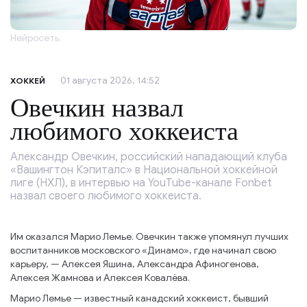
Нейросеть
01 августа 2026, 14:52
ХОККЕЙ
Овечкин назвал
любимого хоккеиста
Александр Овечкин, российский нападающий клуба
«Вашингтон Кэпиталс» в Национальной хоккейной
лиге (НХЛ), в интервью на YouTube-канале Fonbet
назвал своего любимого хоккеиста.
Им оказался Марио Лемье. Овечкин также упомянул лучших
воспитанников московского «Динамо», где начинал свою
карьеру, — Алексея Яшина, Александра Афиногенова,
Алексея Жамнова и Алексея Ковалёва.
Марио Лемье — известный канадский хоккеист, бывший