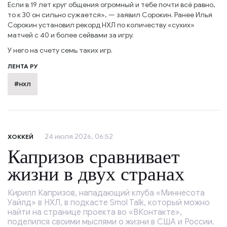
Если в 19 лет круг общения огромный и тебе почти всё равно,
то к 30 он сильно сужается», — заявил Сорокин. Ранее Илья
Сорокин установил рекорд НХЛ по количеству «сухих»
матчей с 40 и более сейвами за игру.
У него на счету семь таких игр.
ЛЕНТА РУ
#нхл
24 июля 2026, 06:52
ХОККЕЙ
Капризов сравнивает
жизни в двух странах
Кирилл Капризов, нападающий клуба «Миннесота
Уайлд» в НХЛ, в подкасте Smol Talk, который можно
найти на странице проекта во «ВКонтакте»,
поделился своими мыслями о жизни в США и России.