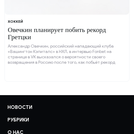
ХОККЕЙ
Овечкин планирует побить рекорд
Гретцки
Александр Овечкин, российский нападающий клуба
«Вашингтон Кэпиталс» в НХЛ, в интервью Fonbet на
странице в VK высказался о вероятности своего
возвращения в Россию после того, как побьёт рекорд
Уэйна Гретцки по количеству голов с учётом плей-офф.
НОВОСТИ
РУБРИКИ
О НАС