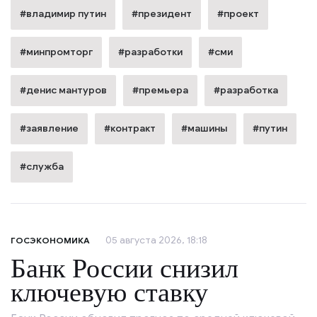
#владимир путин
#президент
#проект
#минпромторг
#разработки
#сми
#денис мантуров
#премьера
#разработка
#заявление
#контракт
#машины
#путин
#служба
05 августа 2026, 18:18
ГОСЭКОНОМИКА
Банк России снизил
ключевую ставку