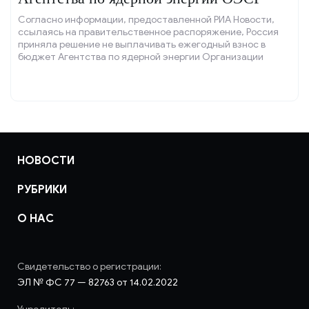
Согласно информации, предоставленной РИА Новости,
ссылаясь на правительственное распоряжение, Россия
приняла решение не выплачивать ежегодный взнос в
бюджет Агентства по ядерной энергии Организации
экономического сотрудничества и развития (ОЭСР) в
текущем году.
НОВОСТИ
РУБРИКИ
О НАС
Свидетельство о регистрации:
ЭЛ № ФС 77 — 82763 от 14.02.2022