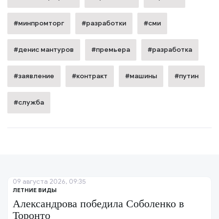
#минпромторг
#разработки
#сми
#денис мантуров
#премьера
#разработка
#заявление
#контракт
#машины
#путин
#служба
09 августа 2026, 09:35
ЛЕТНИЕ ВИДЫ
Александрова победила Соболенко в
Торонто