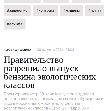
#заявление
#контракт
#машины
#путин
#служба
05 августа 2026, 23:02
ГОСЭКОНОМИКА
Правительство
разрешило выпуск
бензина экологических
классов
Премьер-министр Михаил Мишустин подписал
постановление, разрешающее выпуск, обращение и
ввоз в Россию автомобильного бензина
экологических классов «Евро-2», «Евро-3» и