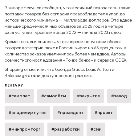
В январе Чекушов сообщал, что месячный показатель таких
поставок товаров без согласия правообладателя упал до
исторического минимума — миллиарда долларов. Это вдвое
меньше среднемесячных объёмов за 2025 год и в четыре
раза уступает уровням конца 2022 — начала 2023 годов.
Кроме того, выяснилось, что в первом полугодии оборот
товаров категории люкс в России вырос на 65 процентов, а
количество заказов увеличилось более чем вдвое. Авторы
совместного исследования «Точка банка» и сервиса CDEK.
Shopping отметили, что бренды Gucci, Louis Vuitton и
Balenciaga стали доступнее для граждан.
ЛЕНТА РУ
#самолет
#самолёты
#закрытие
#завод
#владимир путин
#президент
#проект
#минпромторг
#разработки
#сми