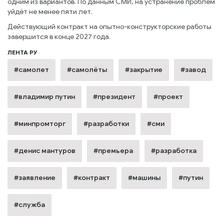
одним из вариантов. По данным СМИ, на устранение проблем
уйдёт не менее пяти лет.
Действующий контракт на опытно-конструкторские работы
завершится в конце 2027 года.
ЛЕНТА РУ
#самолет
#самолёты
#закрытие
#завод
#владимир путин
#президент
#проект
#минпромторг
#разработки
#сми
#денис мантуров
#премьера
#разработка
#заявление
#контракт
#машины
#путин
#служба