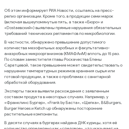
Об этом информирует РИА Новости, ссылаясь на пресс-
релиз организации. Кроме того, в продукции семи марок
(включая вышеупомянутые пять, а также «Бюро» и
«Dostaевский») выявлены прямые нарушения обязательных
требований технических регламентов по микробиологии.
В частности, обнаружено превышение допустимого
количества мезофильных аэробных и факультативно-
анаэробных микроорганизмов (КМАФАнМ) вплоть до 15 раз.
По словам заместителя главы Роскачества Елены
Саратцевой, такое превышение может свидетельствовать о
нарушении температурных режимов хранения сырья или
готовой продукции, а также о проблемах с санитарной
обработкой оборудования.
Эксперты также выявили расхождения с заявленным
составом продукта в некоторых случаях. Например, у
«Франклинс Бургер», «Frank by Баста», «Щепка», B&Burgers,
Burger Heroes и Ketch up обнаружены посторонние
растительные компоненты.
В десяти случаях в бургерах найдена ДНК курицы, хотя её
количество определено как «следовое», что указывает на