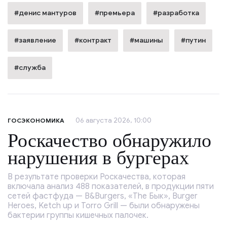
#денис мантуров
#премьера
#разработка
#заявление
#контракт
#машины
#путин
#служба
06 августа 2026, 10:00
ГОСЭКОНОМИКА
Роскачество обнаружило
нарушения в бургерах
В результате проверки Роскачества, которая
включала анализ 488 показателей, в продукции пяти
сетей фастфуда — B&Burgers, «The Бык», Burger
Heroes, Ketch up и Torro Grill — были обнаружены
бактерии группы кишечных палочек.