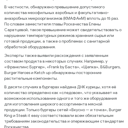
В частности, обнаружено превышение допустимого
количества мезофильных аэробных и факультативно-
анаэробных микроорганизмов (КМАФАнМ) вплоть до 15 раз.
По словам заместителя главы Роскачества Елены
Саратцевой, такое превышение может свидетельствовать о
нарушении температурных режимов хранения сырья или
готовой продукции, а также о проблемах с санитарной
обработкой оборудования.
Эксперты также выявили расхождения с заявленным
составом продукта в некоторых случаях. Например, у
«Франклинс Бургер», «Frank by Баста», «Щепка», B&Burgers,
Burger Heroes и Ketch up обнаружены посторонние
растительные компоненты.
В десяти случаях в бургерах найдена ДНК курицы, хотя её
количество определено как «следовое», что указывает на
возможное использование одного и того же оборудования
для изготовления широкого ассортимента мясной
продукции. Только бургеры сетей «Вкусно — и точка», Burger
King и Steak it easy соответствовали всем обязательным
требованиям законодательства и опережающим стандартам
Роскачества.