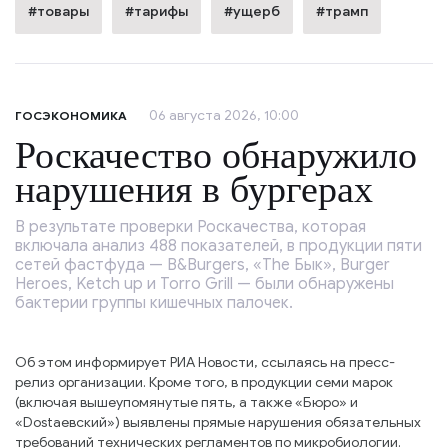
#товары
#тарифы
#ущерб
#трамп
06 августа 2026, 10:00
ГОСЭКОНОМИКА
Роскачество обнаружило
нарушения в бургерах
В результате проверки Роскачества, которая
включала анализ 488 показателей, в продукции пяти
сетей фастфуда — B&Burgers, «The Бык», Burger
Heroes, Ketch up и Torro Grill — были обнаружены
бактерии группы кишечных палочек.
Об этом информирует РИА Новости, ссылаясь на пресс-
релиз организации. Кроме того, в продукции семи марок
(включая вышеупомянутые пять, а также «Бюро» и
«Dostaевский») выявлены прямые нарушения обязательных
требований технических регламентов по микробиологии.