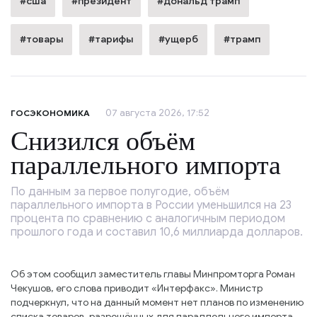
#сша
#президент
#дональд трамп
#товары
#тарифы
#ущерб
#трамп
07 августа 2026, 17:52
ГОСЭКОНОМИКА
Снизился объём
параллельного импорта
По данным за первое полугодие, объём
параллельного импорта в России уменьшился на 23
процента по сравнению с аналогичным периодом
прошлого года и составил 10,6 миллиарда долларов.
Об этом сообщил заместитель главы Минпромторга Роман
Чекушов, его слова приводит «Интерфакс». Министр
подчеркнул, что на данный момент нет планов по изменению
списка товаров, разрешённых для параллельного импорта.