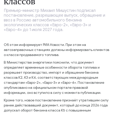
классов
Премьер-министр Михаил Мишустин подписал
постановление, разрешающее выпуск, обращение и
ввоз в Россию автомобильного бензина
экологических классов «Евро-2», «Евро-3» и
«Евро-4» до 1 июля 2027 года.
Об этом информирует РИА Новости. При этом на
автозаправочных станциях должны информировать клиентов
о классе продаваемого топлива.
В Министерстве энергетики пояснили, что документ
определяет временные особенности оборота топлива и
разрешает производство, импорт и обращение бензина
классов К2, К3 и К4, соответствующих международным
стандартам «Евро-2», «Евро-3» и «Евро-4». Постановление
опубликовано на официальном портале правовой
информации, оно вступило в силу с момента публикации.
Кроме того, новое постановление признаёт утратившим силу
ранее действовавший документ, который до конца 2026 года
допускал оборот бензина класса К5 с повышенным