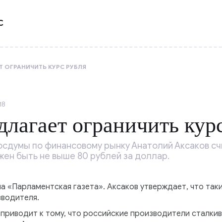
С
Т ОГРАНИЧИТЬ КУРС РУБЛЯ
18
длагает ограничить кур
сдумы по финансовому рынку Анатолий Аксаков счи
ен быть не выше 80 рублей за доллар.
 «Парламентская газета». Аксаков утверждает, что таки
водителя.
 приводит к тому, что российские производители сталки