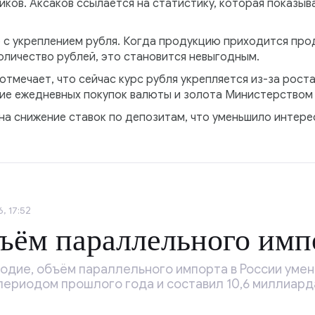
ов. Аксаков ссылается на статистику, которая показывае
 с укреплением рубля. Когда продукцию приходится прод
оличество рублей, это становится невыгодным.
мечает, что сейчас курс рубля укрепляется из-за роста 
ие ежедневных покупок валюты и золота Министерством
а снижение ставок по депозитам, что уменьшило интерес
, 17:52
ъём параллельного имп
одие, объём параллельного импорта в России умен
периодом прошлого года и составил 10,6 миллиард