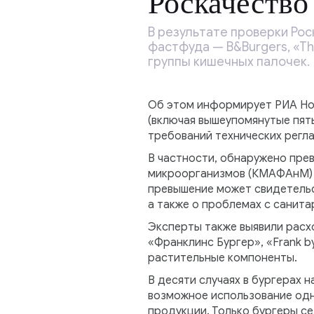
Роскачество
В результате проверки Рос
фастфуда — B&Burgers, «The
группы кишечных палочек.
Об этом информирует РИА Нов
(включая вышеупомянутые пят
требований технических регл
В частности, обнаружено пре
микроорганизмов (КМАФАнМ) в
превышение может свидетельс
а также о проблемах с санит
Эксперты также выявили расхо
«Франклинс Бургер», «Frank b
растительные компоненты.
В десяти случаях в бургерах 
возможное использование одн
продукции. Только бургеры сет