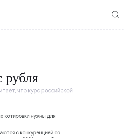
с рубля
тает, что курс российской
е котировки нужны для
ваются с конкуренцией со