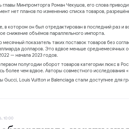
 главы Минпромторга Роман Чекушов, его слова привод
мент нет планов по изменению списка товаров, разрешён
, в котором он был отредактирован в последний раз и вс
ое снижение объёмов параллельного импорта.
о месячный показатель таких поставок товаров без согл
ллиарда долларов. Это вдвое меньше среднемесячных об
2022 — начала 2023 годов.
в первом полугодии оборот товаров категории люкс в Рос
сь более чем вдвое. Авторы совместного исследования «
 Gucci, Louis Vuitton и Balenciaga стали доступнее для г
, 10:00