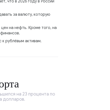
т, что в 2026 году в России
авать за валюту, которую
цен на нефть. Кроме того, на
 финансов.
 к рублёвым активам.
орта
ьшился на 23 процента по
а долларов.