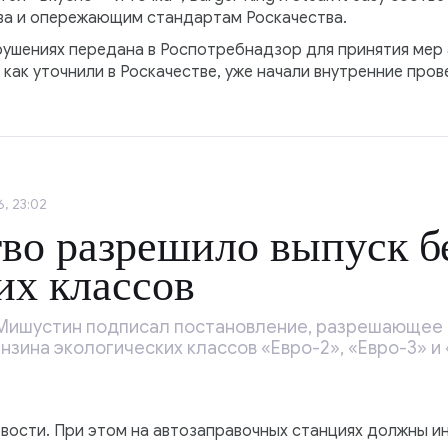
ва и опережающим стандартам Роскачества.
ушениях передана в Роспотребнадзор для принятия мер
 как уточнили в Роскачестве, уже начали внутренние пров
, 23:02
во разрешило выпуск б
их классов
ишустин подписал постановление, разрешающее в
зина экологических классов «Евро-2», «Евро-3» и 
ости. При этом на автозаправочных станциях должны и