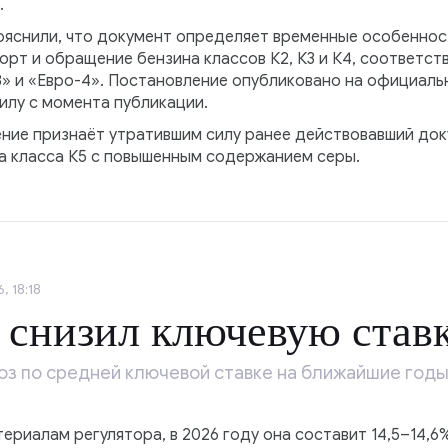
.
ояснили, что документ определяет временные особеннос
орт и обращение бензина классов К2, К3 и К4, соответ
3» и «Евро-4». Постановление опубликовано на официал
илу с момента публикации.
ение признаёт утратившим силу ранее действовавший док
а класса К5 с повышенным содержанием серы.
, 18:18
 снизил ключевую став
оз по средней ключевой ставке на ближайшие годы
иалам регулятора, в 2026 году она составит 14,5–14,6%, 