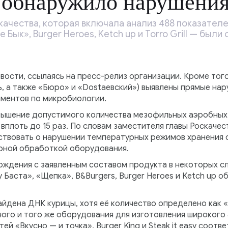
 обнаружило нарушения
качества, которая включала анализ 488 показателе
 Бык», Burger Heroes, Ketch up и Torro Grill — был
ости, ссылаясь на пресс-релиз организации. Кроме того
ь, а также «Бюро» и «Dostaевский») выявлены прямые на
аментов по микробиологии.
вышение допустимого количества мезофильных аэробных
плоть до 15 раз. По словам заместителя главы Роскачес
твовать о нарушении температурных режимов хранения с
арной обработкой оборудования.
ждения с заявленным составом продукта в некоторых сл
y Баста», «Щепка», B&Burgers, Burger Heroes и Ketch up
найдена ДНК курицы, хотя её количество определено как 
ого и того же оборудования для изготовления широкого
ей «Вкусно — и точка», Burger King и Steak it easy соот