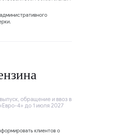
 административного
ерки.
ензина
ыпуск, обращение и ввоз в
«Евро-4» до 1 июля 2027
нформировать клиентов о