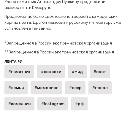
Ранее памятник Александру Пушкину предложили
разместить в Камеруне.
Предложение было вдохновлено теорией о камерунских
корнях поэта. Другой мемориал русскому литератору уже
установлен в Танзании.
*Запрещенная в России экстремистская организация
**Запрещенная в России экстремистская организация
ЛЕНТА РУ
#памятник
#соцсети
#мид
#пост
#семьи
#мемориал
#ссср
#посол
#компании
#instagram
#рф