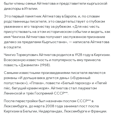
были члены семьи Айтматова и представители кыргызской
диаспоры в Италии.
Это первый памятник Айтматову в Европе, и, по словам
родственницы писателя, это свидетельствует о глубоком
уважении к его творчеству за рубежом. «Для нас честь
присутствовать на этом историческом событии и видеть, как
имя Чингиза Айтматова получает заслуженное признание
далеко за пределами Кыргызстана», — написала Айтматова
в соцсети.
Чингиз Торекулович Айтматов родился в 1928 году в Киргизии.
Всесоюзную известность и популярность ему принесла
повесть «Джамиля» (1958).
Самыми известными произведениями писателя являются
романы «И дольше века длится день» («Буранный
полустанок»), «Плаха», повести «Белый пароход» и «Пегий
пёс, бегущий краем моря». Айтматов стал лауреатом
Ленинской и трёх Госпремий СССР**.
После перестройки был назначен послом СССР** в
Люксембурге, до марта 2008 года занимал пост посла
Киргизии в Бельгии, Нидерландах, Люксембурге и Франции.