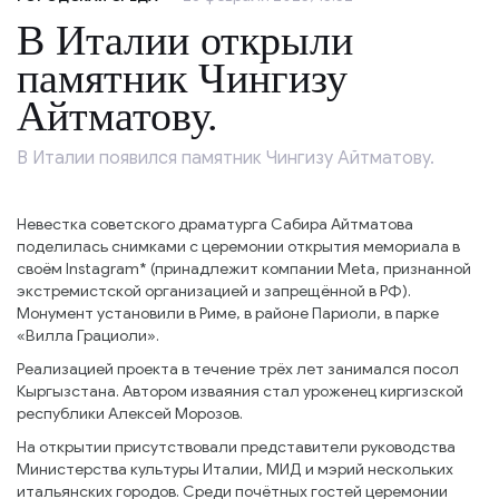
В Италии открыли
памятник Чингизу
Айтматову.
В Италии появился памятник Чингизу Айтматову.
Невестка советского драматурга Сабира Айтматова
поделилась снимками с церемонии открытия мемориала в
своём Instagram* (принадлежит компании Meta, признанной
экстремистской организацией и запрещённой в РФ).
Монумент установили в Риме, в районе Париоли, в парке
«Вилла Грациоли».
Реализацией проекта в течение трёх лет занимался посол
Кыргызстана. Автором изваяния стал уроженец киргизской
республики Алексей Морозов.
На открытии присутствовали представители руководства
Министерства культуры Италии, МИД и мэрий нескольких
итальянских городов. Среди почётных гостей церемонии