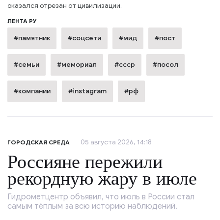
оказался отрезан от цивилизации.
ЛЕНТА РУ
#памятник
#соцсети
#мид
#пост
#семьи
#мемориал
#ссср
#посол
#компании
#instagram
#рф
05 августа 2026, 14:18
ГОРОДСКАЯ СРЕДА
Россияне пережили
рекордную жару в июле
Гидрометцентр объявил, что июль в России стал
самым тёплым за всю историю наблюдений.