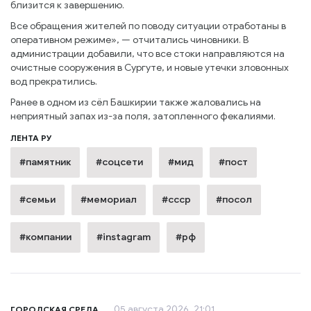
близится к завершению.
Все обращения жителей по поводу ситуации отработаны в
оперативном режиме», — отчитались чиновники. В
администрации добавили, что все стоки направляются на
очистные сооружения в Сургуте, и новые утечки зловонных
вод прекратились.
Ранее в одном из сёл Башкирии также жаловались на
неприятный запах из-за поля, затопленного фекалиями.
ЛЕНТА РУ
#памятник
#соцсети
#мид
#пост
#семьи
#мемориал
#ссср
#посол
#компании
#instagram
#рф
05 августа 2026, 21:01
ГОРОДСКАЯ СРЕДА