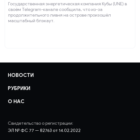
Государственная энергетическая компания Кубы (UNE) в
своём Telegram-канале сообщила, что из-за
продолжительного ливня на острове произошёл
масштабный блэкаут.
НОВОСТИ
РУБРИКИ
О НАС
Свидетельство о регистрации:
ЭЛ № ФС 77 — 82763 от 14.02.2022