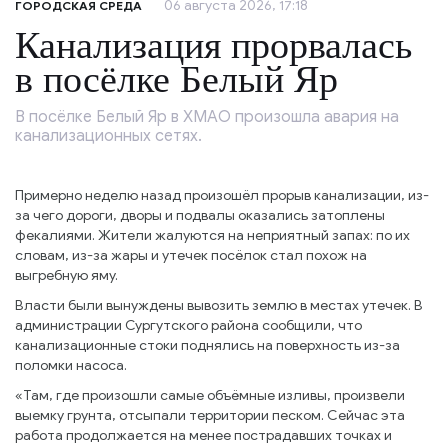
06 августа 2026, 17:18
ГОРОДСКАЯ СРЕДА
Канализация прорвалась
в посёлке Белый Яр
В посёлке Белый Яр в ХМАО произошла авария на
канализационных сетях.
Примерно неделю назад произошёл прорыв канализации, из-
за чего дороги, дворы и подвалы оказались затоплены
фекалиями. Жители жалуются на неприятный запах: по их
словам, из-за жары и утечек посёлок стал похож на
выгребную яму.
Власти были вынуждены вывозить землю в местах утечек. В
администрации Сургутского района сообщили, что
канализационные стоки поднялись на поверхность из-за
поломки насоса.
«Там, где произошли самые объёмные изливы, произвели
выемку грунта, отсыпали территории песком. Сейчас эта
работа продолжается на менее пострадавших точках и