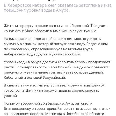
В Хабаровске набережная оказалась затоплена из-за
повышения уровня воды в Амуре.
Жители города устроили заплыв по набережной. Telegram-
канал Amur Mash обратил внимание на эту ситуацию.
На видеозаписи, сделанной очевидцем, можно увидеть
мужчину в плавках, который погрузился в воду. Рядом с ним
по «бассейну», образовавшемуся на нижнем ярусе
набережной, идут другой мужчина и собака.
Уровень воды в Амуре достиг 419 сантиметров и продолжает
расти. Есть вероятность, что в ближайшие дни он превысит
опасную отметку и начнёт затапливать острова Дачный,
Кабельный и Большой Уссурийский.
В связи с этим местные власти ввели режим повышенной
готовности. Дачникам рекомендовано срочно спасать
урожай.
Помимо набережной в Хабаровске, Амур затопил и
благовещенскую территорию. Ранее стало известно, что из-
за наводнения посёлок Магнитка в Челябинской области