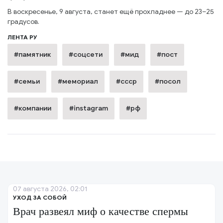
В воскресенье, 9 августа, станет ещё прохладнее — до 23–25
градусов.
ЛЕНТА РУ
#памятник
#соцсети
#мид
#пост
#семьи
#мемориал
#ссср
#посол
#компании
#instagram
#рф
07 августа 2026, 02:01
УХОД ЗА СОБОЙ
Врач развеял миф о качестве спермы