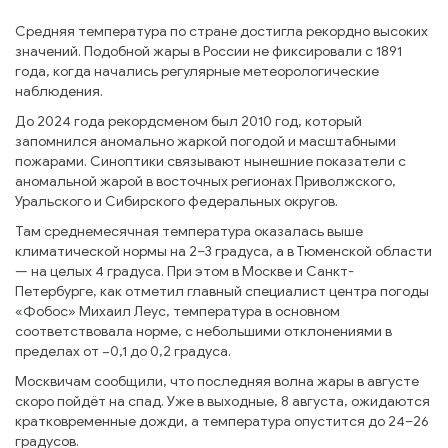
Средняя температура по стране достигла рекордно высоких
значений. Подобной жары в России не фиксировали с 1891
года, когда начались регулярные метеорологические
наблюдения.
До 2024 года рекордсменом был 2010 год, который
запомнился аномально жаркой погодой и масштабными
пожарами. Синоптики связывают нынешние показатели с
аномальной жарой в восточных регионах Приволжского,
Уральского и Сибирского федеральных округов.
Там среднемесячная температура оказалась выше
климатической нормы на 2–3 градуса, а в Тюменской области
— на целых 4 градуса. При этом в Москве и Санкт-
Петербурге, как отметил главный специалист центра погоды
«Фобос» Михаил Леус, температура в основном
соответствовала норме, с небольшими отклонениями в
пределах от −0,1 до 0,2 градуса.
Москвичам сообщили, что последняя волна жары в августе
скоро пойдёт на спад. Уже в выходные, 8 августа, ожидаются
кратковременные дожди, а температура опустится до 24–26
градусов.