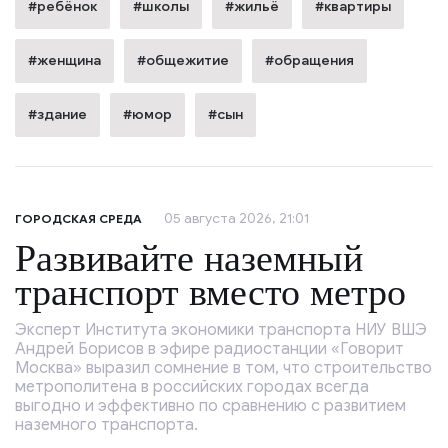
#ребёнок
#школы
#жильё
#квартиры
#женщина
#общежитие
#обращения
#здание
#юмор
#сын
05 августа 2026, 21:01
ГОРОДСКАЯ СРЕДА
Развивайте наземный
транспорт вместо метро
Эксперт Института экономики транспорта НИУ ВШЭ
Андрей Борисов в эфире радиостанции «Говорит
Москва» выразил сомнение в том, что строительство
метрополитена в российских городах всегда
выгодно и эффективно по сравнению с развитием
наземного транспорта.