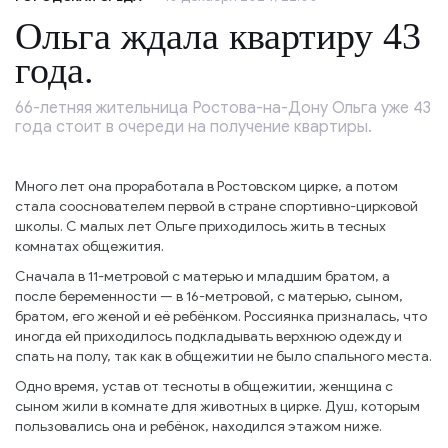
Ольга ждала квартиру 43
года.
66-летняя жительница Ростова-на-Дону Ольга уже 43
года стоит в очереди на получение квартиры.
Много лет она проработала в Ростовском цирке, а потом
стала сооснователем первой в стране спортивно-цирковой
школы. С малых лет Ольге приходилось жить в тесных
комнатах общежития.
Сначала в 11-метровой с матерью и младшим братом, а
после беременности — в 16-метровой, с матерью, сыном,
братом, его женой и её ребёнком. Россиянка призналась, что
иногда ей приходилось подкладывать верхнюю одежду и
спать на полу, так как в общежитии не было спального места.
Одно время, устав от тесноты в общежитии, женщина с
сыном жили в комнате для животных в цирке. Душ, которым
пользовались она и ребёнок, находился этажом ниже.