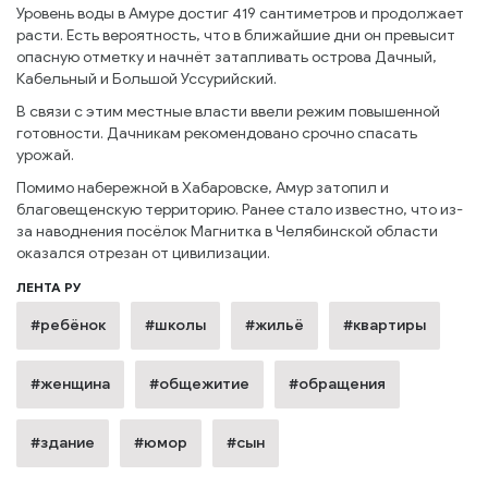
Уровень воды в Амуре достиг 419 сантиметров и продолжает
расти. Есть вероятность, что в ближайшие дни он превысит
опасную отметку и начнёт затапливать острова Дачный,
Кабельный и Большой Уссурийский.
В связи с этим местные власти ввели режим повышенной
готовности. Дачникам рекомендовано срочно спасать
урожай.
Помимо набережной в Хабаровске, Амур затопил и
благовещенскую территорию. Ранее стало известно, что из-
за наводнения посёлок Магнитка в Челябинской области
оказался отрезан от цивилизации.
ЛЕНТА РУ
#ребёнок
#школы
#жильё
#квартиры
#женщина
#общежитие
#обращения
#здание
#юмор
#сын