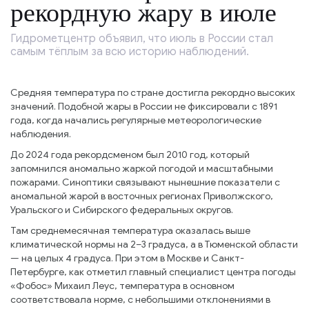
рекордную жару в июле
Гидрометцентр объявил, что июль в России стал
самым тёплым за всю историю наблюдений.
Средняя температура по стране достигла рекордно высоких
значений. Подобной жары в России не фиксировали с 1891
года, когда начались регулярные метеорологические
наблюдения.
До 2024 года рекордсменом был 2010 год, который
запомнился аномально жаркой погодой и масштабными
пожарами. Синоптики связывают нынешние показатели с
аномальной жарой в восточных регионах Приволжского,
Уральского и Сибирского федеральных округов.
Там среднемесячная температура оказалась выше
климатической нормы на 2–3 градуса, а в Тюменской области
— на целых 4 градуса. При этом в Москве и Санкт-
Петербурге, как отметил главный специалист центра погоды
«Фобос» Михаил Леус, температура в основном
соответствовала норме, с небольшими отклонениями в