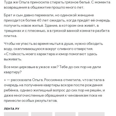
Туда же Ольга приносила стирать грязное бельё. С момента
возвращения в общежитие прошло много лет.
Брат и сын давно переехали, но одинокой женщине
приходится более 40 лет ожидать, когда придёт её очередь
получить новое жильё. Здание, в котором она живёт, в
трещинах и с плесенью, а в грязной ванной комнате разбита
плитка.
Чтобы не упасть во время мытья в душе, нужно обходить
воду, скапливающуюся вокруг сливного отверстия.
«Стойкость моего характера и юмор помогают здесь
выживать.
Все мои цирковые в ужасе: как? Тебе до сих пор не дали
квартиру?
» — рассказала Ольга. Россиянка отметила, что встала в
очередь на получение квартиры вскоре после рождения
ребёнка, однако жилищный вопрос до сих пор не решён, и
даже многочисленные обращения к чиновникам пока не
принесли особых результатов.
ЛЕНТА РУ