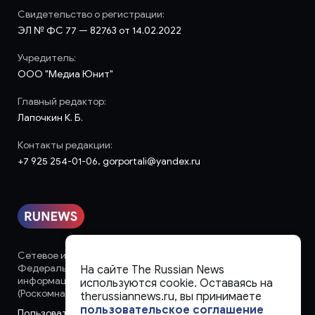
Свидетельство о регистрации:
ЭЛ № ФС 77 — 82763 от 14.02.2022
Учредитель:
ООО "Медиа Юнит"
Главный редактор:
Лапочкин К. Б.
Контакты редакции:
+7 925 254-01-06, gorportali@yandex.ru
Сетевое издание «runews» (18+) зарегистрировано в
Федеральной службе по надзору в сфере связи,
На сайте The Russian News
информационных технологий и массовых коммуникаций
используются cookie. Оставаясь на
(Роскомнадзор)
therussiannews.ru, вы принимаете
пользовательское соглашение
Пользовательское соглашение