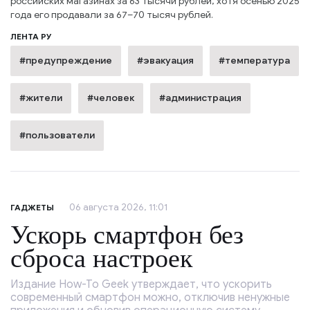
российских магазинах за 63 тысячи рублей, хотя осенью 2025
года его продавали за 67–70 тысяч рублей.
ЛЕНТА РУ
#предупреждение
#эвакуация
#температура
#жители
#человек
#администрация
#пользователи
06 августа 2026, 11:01
ГАДЖЕТЫ
Ускорь смартфон без
сброса настроек
Издание How-To Geek утверждает, что ускорить
современный смартфон можно, отключив ненужные