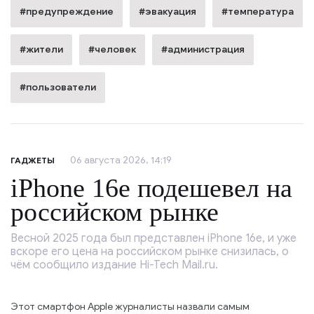
#предупреждение
#эвакуация
#температура
#жители
#человек
#администрация
#пользователи
06 августа 2026, 14:19
ГАДЖЕТЫ
iPhone 16e подешевел на
российском рынке
Весной 2025 года был представлен iPhone 16e, и уже
вскоре его цена на российском рынке снизилась, о
чём сообщило издание Hi-Tech Mail.ru.
Этот смартфон Apple журналисты назвали самым