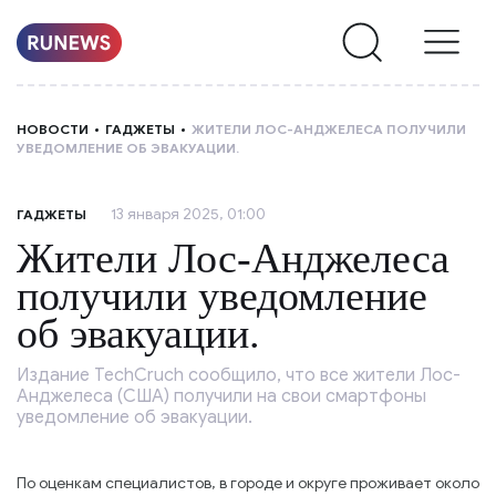
НОВОСТИ
НОВОСТИ
ГАДЖЕТЫ
ЖИТЕЛИ ЛОС-АНДЖЕЛЕСА ПОЛУЧИЛИ
УВЕДОМЛЕНИЕ ОБ ЭВАКУАЦИИ.
РУБРИКИ
13 января 2025, 01:00
ГАДЖЕТЫ
О
Жители Лос-Анджелеса
НАС
получили уведомление
об эвакуации.
Издание TechCruch сообщило, что все жители Лос-
Анджелеса (США) получили на свои смартфоны
уведомление об эвакуации.
По оценкам специалистов, в городе и округе проживает около