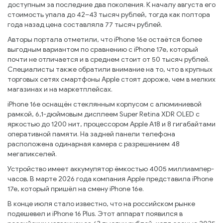
доступным за последние два поколения. К началу августа его
стоимость упала до 42–43 тысяч рублей, тогда как полтора
года назад цена составляла 77 тысяч рублей.
Авторы портала отметили, что iPhone 16e остаётся более
выгодным вариантом по сравнению с iPhone 17e, который
почти не отличается и в среднем стоит от 50 тысяч рублей.
Специалисты также обратили внимание на то, что в крупных
торговых сетях смартфоны Apple стоят дороже, чем в мелких
магазинах и на маркетплейсах.
iPhone 16e оснащён стеклянным корпусом с алюминиевой
рамкой, 6,1-дюймовым дисплеем Super Retina XDR OLED с
яркостью до 1200 нит, процессором Apple A18 и 8 гигабайтами
оперативной памяти. На задней панели телефона
расположена одинарная камера с разрешением 48
мегапикселей.
Устройство имеет аккумулятор ёмкостью 4005 миллиампер-
часов. В марте 2026 года компания Apple представила iPhone
17e, который пришёл на смену iPhone 16e.
В конце июля стало известно, что на российском рынке
подешевел и iPhone 16 Plus. Этот аппарат появился в