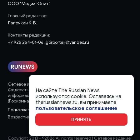
ООО "Медиа Юнит"
Главный редактор:
Лапочкин К. Б.
Контакты редакции:
+7 925 254-01-06, gorportali@yandex.ru
Сетевое издание «runews» (18+) зарегистрировано в
Федеральной службе по надзору в сфере связи,
На сайте The Russian News
информационных технологий и массовых коммуникаций
используются cookie. Оставаясь на
(Роскомнадзор)
therussiannews.ru, вы принимаете
пользовательское соглашение
Пользовательское соглашение
Возрастное ограничение:
18+
ПРИНЯТЬ
Copyright 2013 - ©
2026 All rights reserved | Сетевое издание