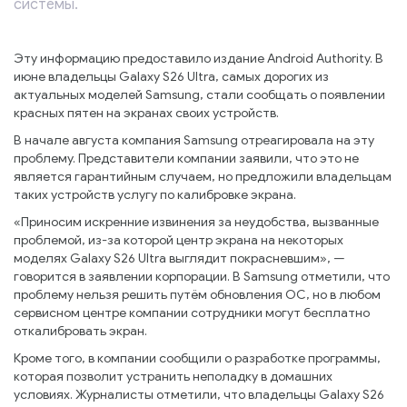
системы.
Эту информацию предоставило издание Android Authority. В
июне владельцы Galaxy S26 Ultra, самых дорогих из
актуальных моделей Samsung, стали сообщать о появлении
красных пятен на экранах своих устройств.
В начале августа компания Samsung отреагировала на эту
проблему. Представители компании заявили, что это не
является гарантийным случаем, но предложили владельцам
таких устройств услугу по калибровке экрана.
«Приносим искренние извинения за неудобства, вызванные
проблемой, из-за которой центр экрана на некоторых
моделях Galaxy S26 Ultra выглядит покрасневшим», —
говорится в заявлении корпорации. В Samsung отметили, что
проблему нельзя решить путём обновления ОС, но в любом
сервисном центре компании сотрудники могут бесплатно
откалибровать экран.
Кроме того, в компании сообщили о разработке программы,
которая позволит устранить неполадку в домашних
условиях. Журналисты отметили, что владельцы Galaxy S26