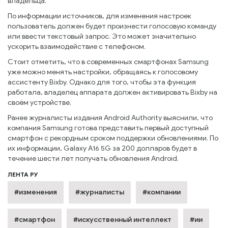
владельца.
По информации источников, для изменения настроек
пользователь должен будет произнести голосовую команду
или ввести текстовый запрос. Это может значительно
ускорить взаимодействие с телефоном.
Стоит отметить, что в современных смартфонах Samsung
уже можно менять настройки, обращаясь к голосовому
ассистенту Bixby. Однако для того, чтобы эта функция
работала, владелец аппарата должен активировать Bixby на
своём устройстве.
Ранее журналисты издания Android Authority выяснили, что
компания Samsung готова представить первый доступный
смартфон с рекордным сроком поддержки обновлениями. По
их информации, Galaxy A16 5G за 200 долларов будет в
течение шести лет получать обновления Android.
ЛЕНТА РУ
#изменения
#журналисты
#компании
#смартфон
#искусственный интеллект
#ии