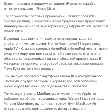
будет посвящена первому складном iPhone, который в
отчётах называют iPhone Ultra.
Его стоимость составит примерно 2500 долларов (202
тысячи рублей). Кроме того, Apple традиционно представит
линейку умных часов, в которую войдут Apple Watch Series 12 и
Watch Ultra.
До конца года компания может анонсировать центр
управления умным домом Home Hub, новую ТВ-приставку
Apple TV 4K, умные колонки HomePod и HomePod mini, а также
смарт-камеру для домашнего наблюдения, хотя это и не
обязательно произойдёт на сентябрьской презентации. В
материале перечислены устройства, которые корпорация
Тима Кука не покажет осенью.
Так, выпуск базового смартфона iPhone 18 и ультратонкого
iPhone Air 2 будет отложен. Скорее всего, эти аппараты
анонсируют весной 2027 года вместе с iPhone 18e.
Также журналисты MacRumors отметили, что Apple не
собирается обновлять дешёвые часы Watch SE в этом году.
Ранее в Bloomberg выяснили, что ноутбуки MacBook Air
оказались в жёстком дефиците из-за замедления