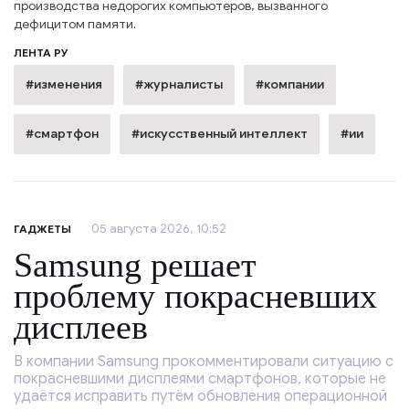
производства недорогих компьютеров, вызванного
дефицитом памяти.
ЛЕНТА РУ
#изменения
#журналисты
#компании
#смартфон
#искусственный интеллект
#ии
05 августа 2026, 10:52
ГАДЖЕТЫ
Samsung решает
проблему покрасневших
дисплеев
В компании Samsung прокомментировали ситуацию с
покрасневшими дисплеями смартфонов, которые не
удаётся исправить путём обновления операционной