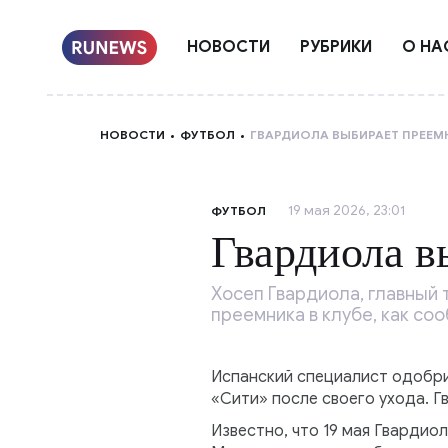
НОВОСТИ
РУБРИКИ
О НА
НОВОСТИ
ФУТБОЛ
ГВАРДИОЛА ВЫБИРАЕТ ПРЕЕМ
19 мая 2026, 23:01
ФУТБОЛ
Гвардиола в
Хосеп Гвардиола, главный 
преемника в клубе, как со
Испанский специалист одобри
«Сити» после своего ухода. Г
Известно, что 19 мая Гвардио