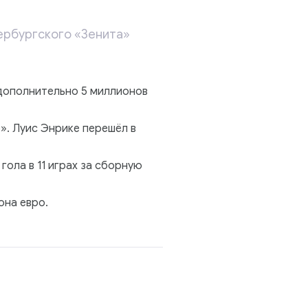
ербургского «Зенита»
 дополнительно 5 миллионов
». Луис Энрике перешёл в
 гола в 11 играх за сборную
она евро.