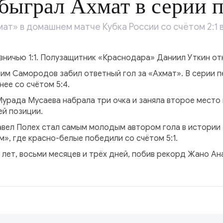
быграл Ахмат в серии 
т» в домашнем матче Кубка России со счётом 2:1 в
ничью 1:1. Полузащитник «Краснодара» Даниил Уткин отк
им Самородов забил ответный гол за «Ахмат». В серии 
ее со счётом 5:4.
рада Мусаева набрала три очка и заняла второе место в
ей позиции.
авел Полех стал самым молодым автором гола в истории 
», где красно-белые победили со счётом 5:1.
6 лет, восьми месяцев и трёх дней, побив рекорд Жано Ан