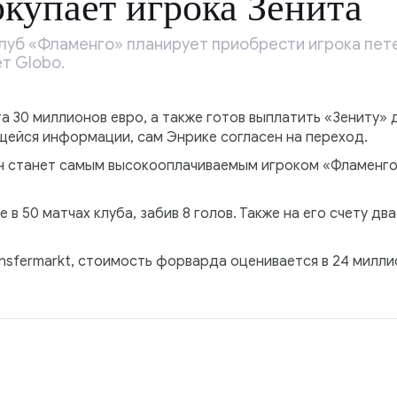
купает игрока Зенита
луб «Фламенго» планирует приобрести игрока пет
т Globo.
а 30 миллионов евро, а также готов выплатить «Зениту»
щейся информации, сам Энрике согласен на переход.
он станет самым высокооплачиваемым игроком «Фламенго
 в 50 матчах клуба, забив 8 голов. Также на его счету два
nsfermarkt, стоимость форварда оценивается в 24 милли