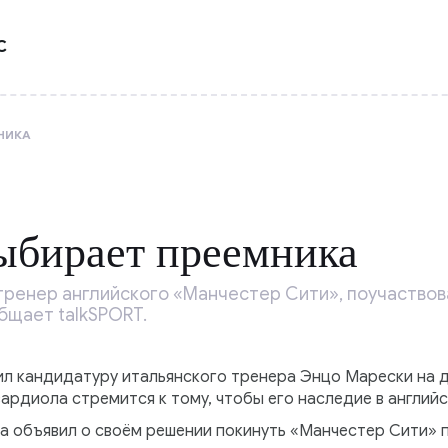
С
НИКА
ыбирает преемника
тренер английского «Манчестер Сити», поучаствов
общает talkSPORT.
л кандидатуру итальянского тренера Энцо Марески на 
вардиола стремится к тому, чтобы его наследие в англий
ла объявил о своём решении покинуть «Манчестер Сити» 