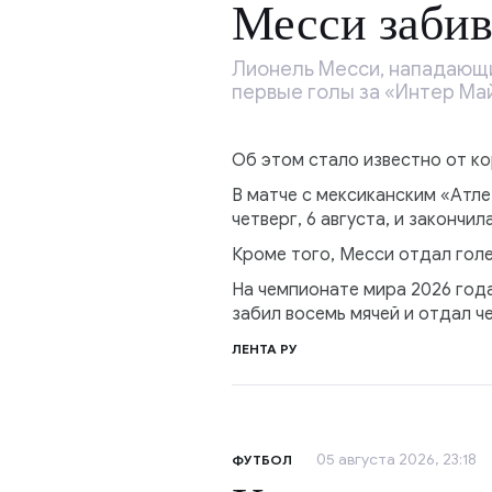
Месси забив
Лионель Месси, нападающи
первые голы за «Интер Ма
Об этом стало известно от к
В матче с мексиканским «Атле
четверг, 6 августа, и закончил
Кроме того, Месси отдал голе
На чемпионате мира 2026 год
забил восемь мячей и отдал ч
ЛЕНТА РУ
05 августа 2026, 23:18
ФУТБОЛ