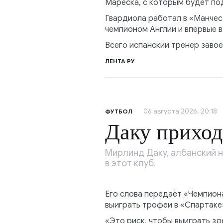
Мареска, с которым будет под
Гвардиола работал в «Манчес
чемпионом Англии и впервые в
Всего испанский тренер заво
ЛЕНТА РУ
06 августа 2026, 20:18
ФУТБОЛ
Даку приход
Мирлинд Даку, албанский 
в этот клуб.
Его слова передаёт «Чемпион
выиграть трофеи в «Спартаке
«Это риск, чтобы выиграть зд