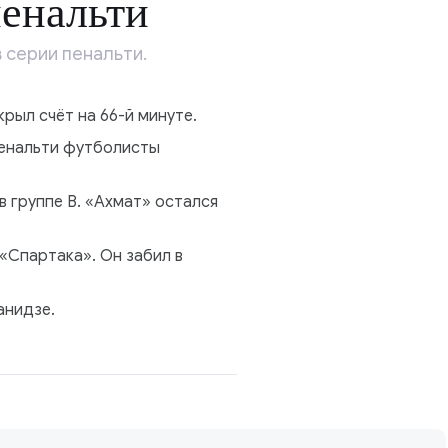
пенальти
 серии пенальти.
рыл счёт на 66-й минуте.
пенальти футболисты
 группе В. «Ахмат» остался
«Спартака». Он забил в
анидзе.