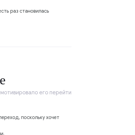
есть раз становилась
е
 мотивировало его перейти
переход, поскольку хочет
и.