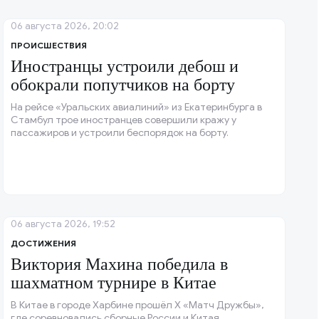
06 августа 2026, 20:02
ПРОИСШЕСТВИЯ
Иностранцы устроили дебош и
обокрали попутчиков на борту
На рейсе «Уральских авиалиний» из Екатеринбурга в
Стамбул трое иностранцев совершили кражу у
пассажиров и устроили беспорядок на борту.
06 августа 2026, 19:52
ДОСТИЖЕНИЯ
Виктория Махина победила в
шахматном турнире в Китае
В Китае в городе Харбине прошёл X «Матч Дружбы»,
где соревновались сборные России и Китая.