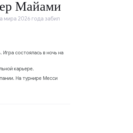
тер Майами
 мира 2026 года забил
 Игра состоялась в ночь на
льной карьере.
пании. На турнире Месси