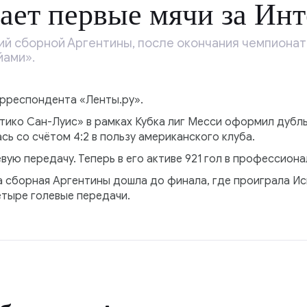
ает первые мячи за Ин
й сборной Аргентины, после окончания чемпионата
йами».
орреспондента «Ленты.ру».
тико Сан-Луис» в рамках Кубка лиг Месси оформил дубль.
ась со счётом 4:2 в пользу американского клуба.
вую передачу. Теперь в его активе 921 гол в профессиона
а сборная Аргентины дошла до финала, где проиграла Ис
етыре голевые передачи.