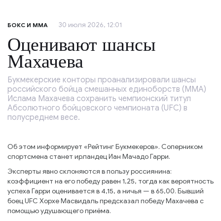
30 июля 2026, 12:01
БОКС И ММА
Оценивают шансы
Махачева
Букмекерские конторы проанализировали шансы
российского бойца смешанных единоборств (MMA)
Ислама Махачева сохранить чемпионский титул
Абсолютного бойцовского чемпионата (UFC) в
полусреднем весе.
Об этом информирует «Рейтинг Букмекеров». Соперником
спортсмена станет ирландец Иан Мачадо Гарри.
Эксперты явно склоняются в пользу россиянина:
коэффициент на его победу равен 1,25, тогда как вероятность
успеха Гарри оценивается в 4,15, а ничья — в 65,00. Бывший
боец UFC Хорхе Масвидаль предсказал победу Махачева с
помощью удушающего приёма.