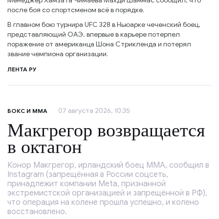
Менеджер Хамзата Чимаева Махди Шаммас сообщил, что
после боя со спортсменом всё в порядке.
В главном бою турнира UFC 328 в Ньюарке чеченский боец,
представляющий ОАЭ, впервые в карьере потерпел
поражение от американца Шона Стрикленда и потерял
звание чемпиона организации.
ЛЕНТА РУ
07 августа 2026, 10:35
БОКС И ММА
Макгрегор возвращается
в октагон
Конор Макгрегор, ирландский боец ММА, сообщил в
Instagram (запрещённая в России соцсеть,
принадлежит компании Meta, признанной
экстремистской организацией и запрещённой в РФ),
что операция на колене прошла успешно, и колено
восстановлено.