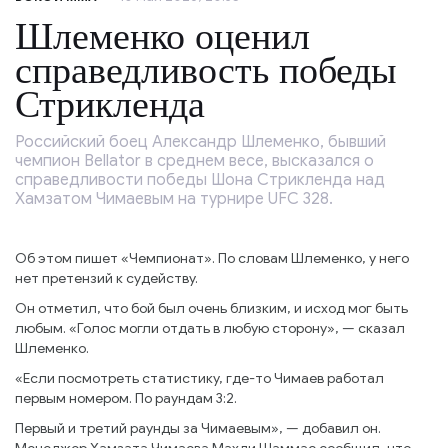
Шлеменко оценил
справедливость победы
Стрикленда
Российский боец Александр Шлеменко, бывший
чемпион Bellator в среднем весе, высказался о
справедливости победы Шона Стрикленда над
Хамзатом Чимаевым на турнире UFC 328.
Об этом пишет «Чемпионат». По словам Шлеменко, у него
нет претензий к судейству.
Он отметил, что бой был очень близким, и исход мог быть
любым. «Голос могли отдать в любую сторону», — сказал
Шлеменко.
«Если посмотреть статистику, где-то Чимаев работал
первым номером. По раундам 3:2.
Первый и третий раунды за Чимаевым», — добавил он.