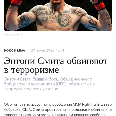
Нейросеть
29 июля 2026, 12:01
БОКС И ММА
Энтони Смита обвиняют
в терроризме
Энтони Смит, бывший боец Объединённого
бойцовского чемпионата (UFC), обвиняется в
террористических угрозах.
Об этом стало известно из сообщения MMA Fighting. В штате
Небраска, США, Смита арестовали и предъявили обвинения в
террористических угрозах, незаконном лишении свободы