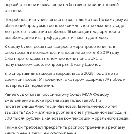
первой степени и покушении на бытовое насилие первой
степени.
Подробности случившегося не разглашаются. По каждому из
обвинений предусмотрено максимальное наказание в виде
до трёх лет лишения свободы, 18 месяцев надзора после
освобождения и штраф до десяти тысяч долларов.
В среду будет решаться вопрос о мере пресечения для
спортсмена и возможности внесения залога. В 2019 году
Смит претендовал на чемпионский пояс в UFC в
полутяжёлом весе, но проиграл Джону Джонсу.
Его спортивная карьера завершилась в 2025 году. За это
время он провёл 61 поединок, в котором одержал 39 побед и
потерпел 22 поражения.
Ранее суд отказал российскому бойцу MMA Фёдору
Емельяненко в иске против издательства АСТ и
писательницы Анастасии Ивановой. Емельяненко хотел
взыскать 12,66 миллиона рублей в счёт упущенной выгоды и
300 тысяч рублей в качестве компенсации морального вреда.
Также он требовал прекратить распространение и рекламу
книги о нём в текущем оформлении.