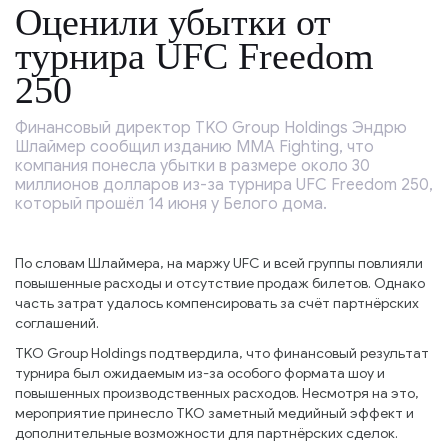
Оценили убытки от
турнира UFC Freedom
250
Финансовый директор TKO Group Holdings Эндрю
Шлаймер сообщил изданию MMA Fighting, что
компания понесла убытки в размере около 30
миллионов долларов из-за турнира UFC Freedom 250,
который прошёл 14 июня у Белого дома.
По словам Шлаймера, на маржу UFC и всей группы повлияли
повышенные расходы и отсутствие продаж билетов. Однако
часть затрат удалось компенсировать за счёт партнёрских
соглашений.
TKO Group Holdings подтвердила, что финансовый результат
турнира был ожидаемым из-за особого формата шоу и
повышенных производственных расходов. Несмотря на это,
мероприятие принесло TKO заметный медийный эффект и
дополнительные возможности для партнёрских сделок.