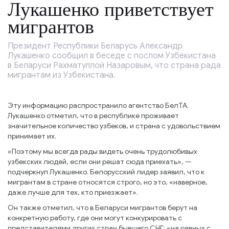
Лукашенко приветствует
мигрантов
Президент Республики Беларусь Александр
Лукашенко сообщил в беседе с послом Узбекистана
в Беларуси Рахматуллой Назаровым, что страна рада
мигрантам из Узбекистана.
Эту информацию распространило агентство БелТА.
Лукашенко отметил, что в республике проживает
значительное количество узбеков, и страна с удовольствием
принимает их.
«Поэтому мы всегда рады видеть очень трудолюбивых
узбекских людей, если они решат сюда приехать», —
подчеркнул Лукашенко. Белорусский лидер заявил, что к
мигрантам в стране относятся строго, но это, «наверное,
даже лучше для тех, кто приезжает».
Он также отметил, что в Беларуси мигрантов берут на
конкретную работу, где они могут конкурировать с
представителями других стран бывшего СНГ: «на равных с