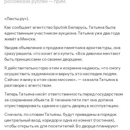
российских рублей — прим.
«Ленты.ру»).
Как сообщает агентство Sputnik Беларусь, Татьяна была
единственным участником аукциона. Татьяна уже два года
живёт в Минске.
Увидев объявление о продаже памятника архитектуры, она
сразу решила, что хочет его купить. «Все девочки мечтают
быть принцессами со своими дворцами.
Я действительно горю этим и искренне надеюсь, что смогу
осуществить задуманное и вернуть это наследие людям.
Сейчас я вижу в этом свою миссию», — сказала Татьяна в
разговоре с агентством.
Теперь Татьяна несёт ответственность перед государством
за сохранение объекта. В течение пяти лет она должна
отреставрировать здание и сдать дворец в эксплуатацию.
Сначала, по словам Татьяны, будут приведены в порядок
центральный вход, коридор и одна из комнат (гостиная),
чтобы открыть их для посетителей. Во дворце планируют