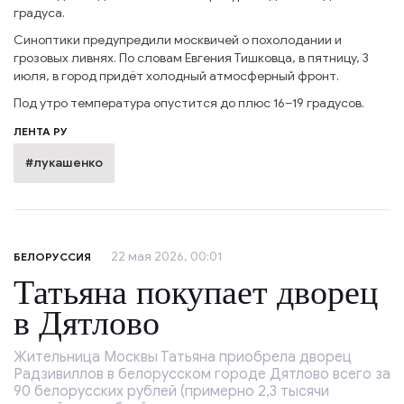
градуса.
Синоптики предупредили москвичей о похолодании и
грозовых ливнях. По словам Евгения Тишковца, в пятницу, 3
июля, в город придёт холодный атмосферный фронт.
Под утро температура опустится до плюс 16–19 градусов.
ЛЕНТА РУ
#лукашенко
22 мая 2026, 00:01
БЕЛОРУССИЯ
Татьяна покупает дворец
в Дятлово
Жительница Москвы Татьяна приобрела дворец
Радзивиллов в белорусском городе Дятлово всего за
90 белорусских рублей (примерно 2,3 тысячи