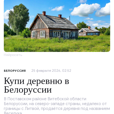
Нейросеть
25 февраля 2026, 02:52
БЕЛОРУССИЯ
Купи деревню в
Белоруссии
В Поставском районе Витебской области
Белоруссии, на северо-западе страны, недалеко от
границы с Литвой, продаётся деревня под названием
Веселуха.