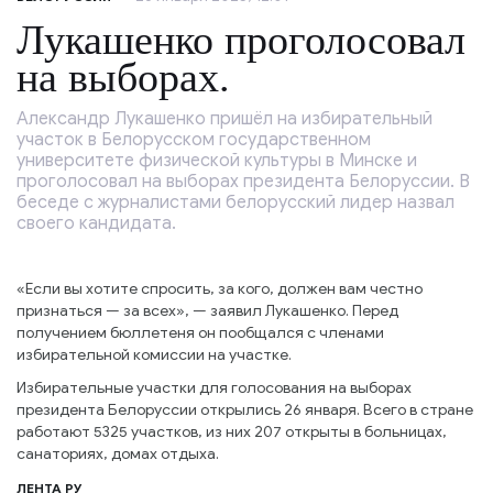
Лукашенко проголосовал
на выборах.
Александр Лукашенко пришёл на избирательный
участок в Белорусском государственном
университете физической культуры в Минске и
проголосовал на выборах президента Белоруссии. В
беседе с журналистами белорусский лидер назвал
своего кандидата.
«Если вы хотите спросить, за кого, должен вам честно
признаться — за всех», — заявил Лукашенко. Перед
получением бюллетеня он пообщался с членами
избирательной комиссии на участке.
Избирательные участки для голосования на выборах
президента Белоруссии открылись 26 января. Всего в стране
работают 5325 участков, из них 207 открыты в больницах,
санаториях, домах отдыха.
ЛЕНТА РУ