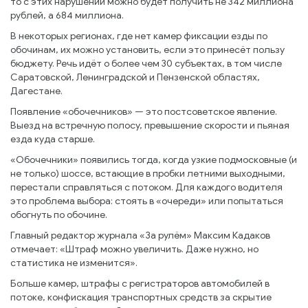
то с этих нарушений можно будет получить не 342 миллиона
рублей, а 684 миллиона.
В некоторых регионах, где нет камер фиксации езды по
обочинам, их можно установить, если это принесёт пользу
бюджету. Речь идёт о более чем 30 субъектах, в том числе
Саратовской, Ленинградской и Пензенской областях,
Дагестане.
Появление «обочечников» — это постсоветское явление.
Выезд на встречную полосу, превышение скорости и пьяная
езда куда старше.
«Обочечники» появились тогда, когда узкие подмосковные (и
не только) шоссе, встающие в пробки летними выходными,
перестали справляться с потоком. Для каждого водителя
это проблема выбора: стоять в «очереди» или попытаться
обогнуть по обочине.
Главный редактор журнала «За рулём» Максим Кадаков
отмечает: «Штраф можно увеличить. Даже нужно, но
статистика не изменится».
Больше камер, штрафы с регистраторов автомобилей в
потоке, конфискация транспортных средств за скрытие