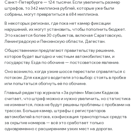
Санкт-Петербурге — 124 тысячи. Если увеличить размер
штрафов, то 342 миллиона рублей, которые уже были
собраны, могут превратиться в 684 миллиона.
В некоторых регионах, где пока нет камер фиксации
нарушений, их могут установить, чтобы пополнить бюджет.
Это касается более 30 субъектов, включая Саратовскую,
Ленинградскую и Пензенскую области, Дагестан.
Общественники предлагают правительству решение,
которое будет выгодно и честным автомобилистам, и
государству. Езда по обочине — постсоветское явление.
Оно возникло, когда узкие шоссе перестали справляться с
потоком. Для каждого водителя это выбор: стоять в пробке
или попытаться обогнуть её по обочине.
Главный редактор журнала «За рулём» Максим Кадаков
считает, что штраф можно и нужно увеличить, но статистика
не изменится, пока не будут решены проблемы с пробками на
трассах. Больше камер, штрафы с регистраторов
автомобилей в потоке, конфискация транспортных средств
за скрытие номеров — всё это сработает только
одновременно с расширением узких мест на дорогах.