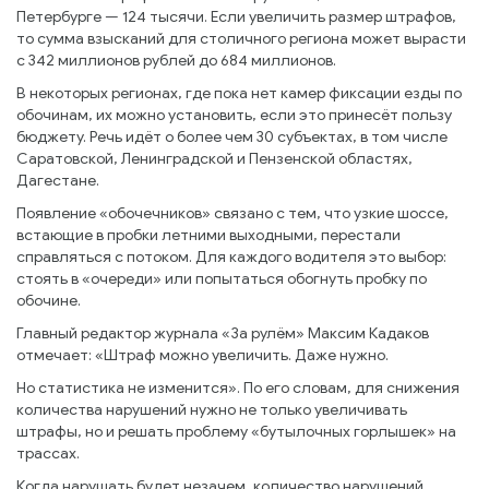
Петербурге — 124 тысячи. Если увеличить размер штрафов,
то сумма взысканий для столичного региона может вырасти
с 342 миллионов рублей до 684 миллионов.
В некоторых регионах, где пока нет камер фиксации езды по
обочинам, их можно установить, если это принесёт пользу
бюджету. Речь идёт о более чем 30 субъектах, в том числе
Саратовской, Ленинградской и Пензенской областях,
Дагестане.
Появление «обочечников» связано с тем, что узкие шоссе,
встающие в пробки летними выходными, перестали
справляться с потоком. Для каждого водителя это выбор:
стоять в «очереди» или попытаться обогнуть пробку по
обочине.
Главный редактор журнала «За рулём» Максим Кадаков
отмечает: «Штраф можно увеличить. Даже нужно.
Но статистика не изменится». По его словам, для снижения
количества нарушений нужно не только увеличивать
штрафы, но и решать проблему «бутылочных горлышек» на
трассах.
Когда нарушать будет незачем, количество нарушений