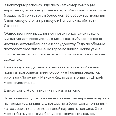
В некоторых регионах, где пока нет камер фиксации
нарушений, их можно установить, чтобы повысить доходы
бюджета. Это касается более чем 30 субъектов, включая
Саратовскую, Ленинградскую и Пензенскую области,
Дагестан.
Общественники предлагают правительству ситуацию,
выгодную для всех: увеличение штрафов будет полезно
честным автомобилистам и государству. Езда по обочине —
постсоветское явление, которое возникло, когда узкие
шоссе перестали справляться с потоком машин в летние
выходные.
Для каждого водителя это выбор: стоять в пробке или
попытаться объехать её по обочине. Главный редактор
журнала «За рулём» Максим Кадаков отмечает: «Штраф
можно увеличить.
Даже нужно. Но статистика не изменится».
По его мнению, для снижения количества нарушений нужно
не только увеличивать штрафы, но и бороться с причинами,
которые заставляют водителей нарушать правила. Это
может быть установка большего количества камер,