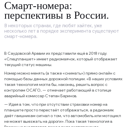
Смарт-номера:
перспективы в России.
В некоторых странах, где любят хайтек, уже
несколько лет в порядке эксперимента существуют
смарт-номера.
В Саудовской Аравии их представили ещё в 2018 году.
«Спецпланшет» имеет радиомаячок, который отображает
текущий статус машины.
Номер можно менять (а также «снимать») прямо онлайн с
помощью базы данных дорожной полиции. «В наших условиях
такая технология могла бы, наконец, решить вопрос с
контролем ОСАГО, — отмечает работающий в столице
аварийный комиссар Степан Баринов.
— Идея в том, что при отсутствии страховки номер на
планшете просто перестаёт отображаться, а радиомаяк
даёт гаишникам сигнал о том, что автомобиль или мотоцикл
не может выезжать на дороги». Пока такая технология в