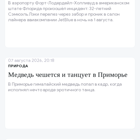
В аэропорту Форт-Лодердейл-Холливуд в американском
штате Флорида произошёл инцидент: 32-летний
Сэмюэль Лэки перелез через забор и проник в салон
лайнера авиакомпании JetBlue в ночь на 1 августа.
07 августа 2026, 20:18
ПРИРОДА
Медведь чешется и танцует в Приморье
В Приморье гималайский медведь попал в кадр, когда
исполнял нечто вроде эротичного танца.