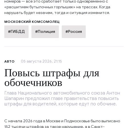
номеров — всё это сработает только одновременно с
«расшитием бутылочных горлышек» на трассах. Когда
нарушать будет незачем, тогда и ситуация изменится.
МОСКОВСКИЙ КОМСОМОЛЕЦ
#ГИБДД
#Полиция
#Россия
05 августа 2026, 21:15
АВТО
Повысь штрафы для
обочечников
Глава Национального автомобильного союза Антон
Шапарин предложил главе правительства повысить
штрафы для водителей, которые едут по обочине.
С начала 2026 года в Москве и Подмосковье было выписано
152 тысячи штрафов за такое нарушение, а в Санкт-