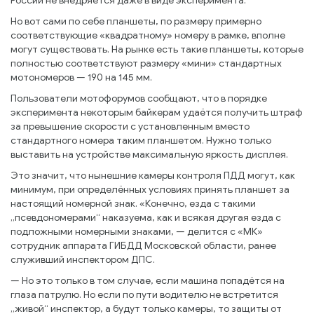
России не внедряется даже в виде эксперимента.
Но вот сами по себе планшеты, по размеру примерно
соответствующие «квадратному» номеру в рамке, вполне
могут существовать. На рынке есть такие планшеты, которые
полностью соответствуют размеру «мини» стандартных
мотономеров — 190 на 145 мм.
Пользователи мотофорумов сообщают, что в порядке
эксперимента некоторым байкерам удаётся получить штраф
за превышение скорости с установленным вместо
стандартного номера таким планшетом. Нужно только
выставить на устройстве максимальную яркость дисплея.
Это значит, что нынешние камеры контроля ПДД могут, как
минимум, при определённых условиях принять планшет за
настоящий номерной знак. «Конечно, езда с такими
„псевдономерами“ наказуема, как и всякая другая езда с
подложными номерными знаками, — делится с «МК»
сотрудник аппарата ГИБДД Московской области, ранее
служивший инспектором ДПС.
— Но это только в том случае, если машина попадётся на
глаза патрулю. Но если по пути водителю не встретится
„живой“ инспектор, а будут только камеры, то защиты от