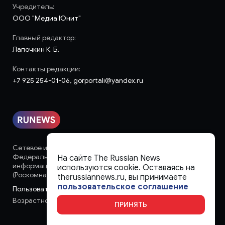
Учредитель:
ООО "Медиа Юнит"
Главный редактор:
Лапочкин К. Б.
Контакты редакции:
+7 925 254-01-06, gorportali@yandex.ru
Сетевое издание «runews» (18+) зарегистрировано в
Федеральной службе по надзору в сфере связи,
На сайте The Russian News
информационных технологий и массовых коммуникаций
используются cookie. Оставаясь на
(Роскомнадзор)
therussiannews.ru, вы принимаете
пользовательское соглашение
Пользовательское соглашение
Возрастное ограничение:
18+
ПРИНЯТЬ