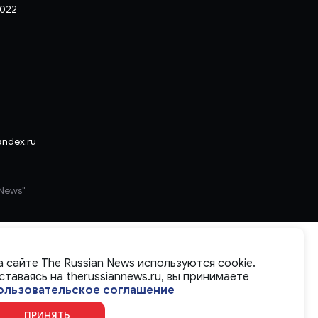
2022
andex.ru
 News"
а сайте The Russian News используются cookie.
ставаясь на therussiannews.ru, вы принимаете
ользовательское соглашение
ПРИНЯТЬ