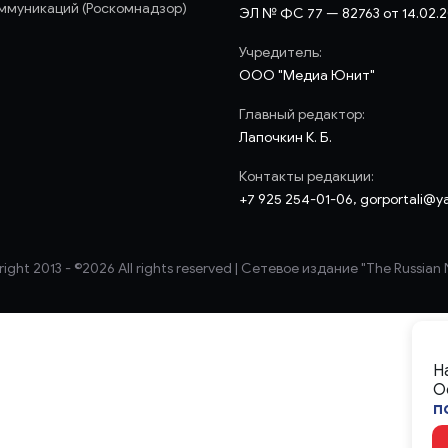
ммуникаций (Роскомнадзор)
ЭЛ № ФС 77 — 82763 от 14.02.
Учредитель:
ООО "Медиа Юнит"
Главный редактор:
Лапочкин К. Б.
Контакты редакции:
+7 925 254-01-06, gorportali@y
ight 2013 - ©
2026 All rights reserved | Сетевое издание "The Russian
Н
О
п