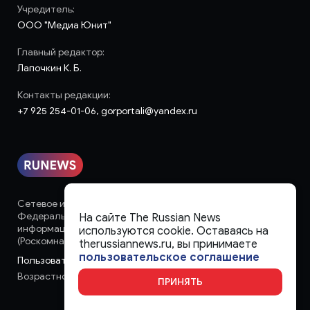
Учредитель:
ООО "Медиа Юнит"
Главный редактор:
Лапочкин К. Б.
Контакты редакции:
+7 925 254-01-06, gorportali@yandex.ru
Сетевое издание «runews» (18+) зарегистрировано в
Федеральной службе по надзору в сфере связи,
На сайте The Russian News
информационных технологий и массовых коммуникаций
используются cookie. Оставаясь на
(Роскомнадзор)
therussiannews.ru, вы принимаете
пользовательское соглашение
Пользовательское соглашение
Возрастное ограничение:
18+
ПРИНЯТЬ