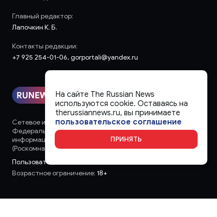
Главный редактор:
Лапочкин К. Б.
Контакты редакции:
+7 925 254-01-06, gorportali@yandex.ru
На сайте The Russian News
используются cookie. Оставаясь на
therussiannews.ru, вы принимаете
пользовательское соглашение
Сетевое издание «runews» (18+) зарегистрировано в
Федеральной службе по надзору в сфере связи,
ПРИНЯТЬ
информационных технологий и массовых коммуникаций
(Роскомнадзор)
Пользовательское соглашение
Возрастное ограничение:
18+
Copyright 2013 - ©
2026 All rights reserved | Сетевое издание
"The Russian News"