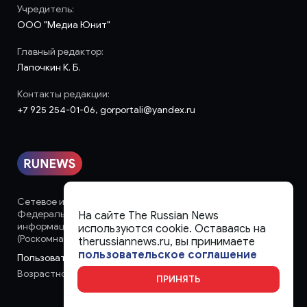
Учредитель:
ООО "Медиа Юнит"
Главный редактор:
Лапочкин К. Б.
Контакты редакции:
+7 925 254-01-06, gorportali@yandex.ru
Сетевое издание «runews» (18+) зарегистрировано в
Федеральной службе по надзору в сфере связи,
На сайте The Russian News
информационных технологий и массовых коммуникаций
используются cookie. Оставаясь на
(Роскомнадзор)
therussiannews.ru, вы принимаете
пользовательское соглашение
Пользовательское соглашение
Возрастное ограничение:
18+
ПРИНЯТЬ