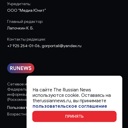
Учредитель:
ООО "Медиа Юнит"
Главный редактор:
Лапочкин К. Б.
Контакты редакции:
+7 925 254-01-06, gorportali@yandex.ru
Сетевое издание «runews» (18+) зарегистрировано в
Федеральной службе по надзору в сфере связи,
На сайте The Russian News
информационных технологий и массовых коммуникаций
используются cookie. Оставаясь на
(Роскомнадзор)
therussiannews.ru, вы принимаете
пользовательское соглашение
Пользовательское соглашение
Возрастное ограничение:
18+
ПРИНЯТЬ