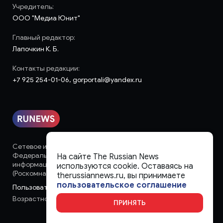
Учредитель:
ООО "Медиа Юнит"
Главный редактор:
Лапочкин К. Б.
Контакты редакции:
+7 925 254-01-06, gorportali@yandex.ru
Сетевое издание «runews» (18+) зарегистрировано в
Федеральной службе по надзору в сфере связи,
На сайте The Russian News
информационных технологий и массовых коммуникаций
используются cookie. Оставаясь на
(Роскомнадзор)
therussiannews.ru, вы принимаете
пользовательское соглашение
Пользовательское соглашение
Возрастное ограничение:
18+
ПРИНЯТЬ