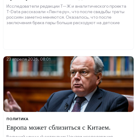
Исследователи редакции Т—Ж и аналитического проекта
T-Data рассказали «Ленте.ру», что после свадьбы траты
россиян заметно меняются. Оказалось, что после
заключения брака пары больше расходуют на детские
товары, стройматериалы и товары для дома.
23 апреля 2025, 08:01
ПОЛИТИКА
Европа может сблизиться с Китаем.
Ведущий научный сотрудник Центра исследования