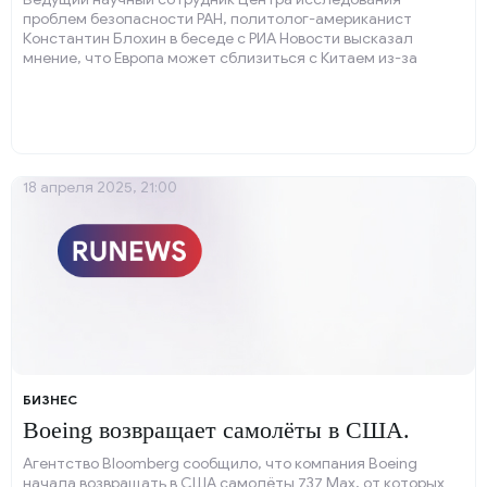
проблем безопасности РАН, политолог-американист
Константин Блохин в беседе с РИА Новости высказал
мнение, что Европа может сблизиться с Китаем из-за
политики президента США Дональда Трампа. «Они
рассматривают политику Трампа как политику
временщика.
18 апреля 2025, 21:00
БИЗНЕС
Boeing возвращает самолёты в США.
Агентство Bloomberg сообщило, что компания Boeing
начала возвращать в США самолёты 737 Max, от которых