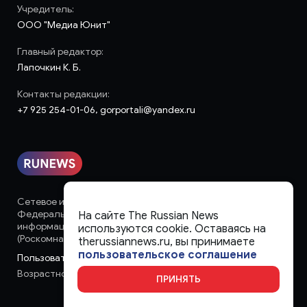
Учредитель:
ООО "Медиа Юнит"
Главный редактор:
Лапочкин К. Б.
Контакты редакции:
+7 925 254-01-06, gorportali@yandex.ru
Сетевое издание «runews» (18+) зарегистрировано в
Федеральной службе по надзору в сфере связи,
На сайте The Russian News
информационных технологий и массовых коммуникаций
используются cookie. Оставаясь на
(Роскомнадзор)
therussiannews.ru, вы принимаете
пользовательское соглашение
Пользовательское соглашение
Возрастное ограничение:
18+
ПРИНЯТЬ