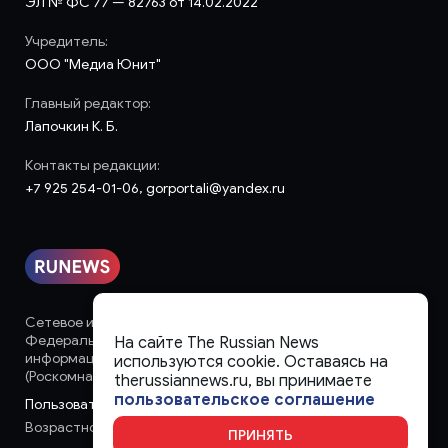
ЭЛ № ФС 77 — 82763 от 14.02.2022
Учредитель:
ООО "Медиа Юнит"
Главный редактор:
Лапочкин К. Б.
Контакты редакции:
+7 925 254-01-06, gorportali@yandex.ru
Сетевое издание «runews» (18+) зарегистрировано в
Федеральной службе по надзору в сфере связи,
На сайте The Russian News
информационных технологий и массовых коммуникаций
используются cookie. Оставаясь на
(Роскомнадзор)
therussiannews.ru, вы принимаете
пользовательское соглашение
Пользовательское соглашение
Возрастное ограничение:
18+
ПРИНЯТЬ